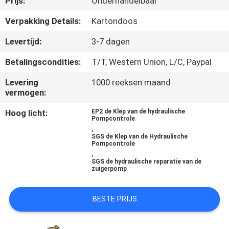
Prijs:
Onderhandelbaar
CONTACTEER
ONS
Verpakking Details:
Kartondoos
Levertijd:
3-7 dagen
NIEUWS
Betalingscondities:
T/T, Western Union, L/C, Paypal
Levering
1000 reeksen maand
GEVALLEN
vermogen:
Hoog licht:
EP2 de Klep van de hydraulische
SITEMAP
Pompcontrole
,
SGS de Klep van de Hydraulische
Pompcontrole
PRIVACY
,
SGS de hydraulische reparatie van de
POLICY
zuigerpomp
BESTE PRIJS