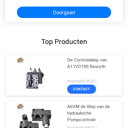
Doorgaan
Top Producten
De Controleklep van
A11VO190 Rexroth
Nogotiable MOQ:1
CONTACT
A6VM de Klep van de
hydraulische
Pompcontrole
Nogotiable MOQ:1