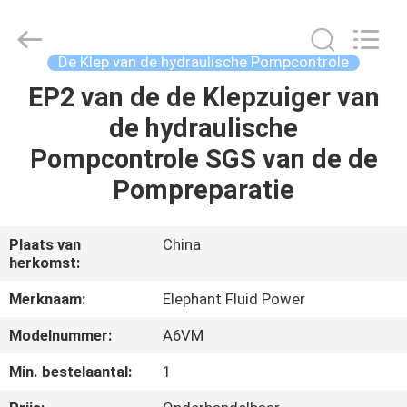
-
2026
Elephant
Fluid
Power
De Klep van de hydraulische Pompcontrole
Co.,Ltd.
All
Rights
EP2 van de de Klepzuiger van
HUIS
Reserved.
de hydraulische
PRODUCTEN
Pompcontrole SGS van de de
Pompreparatie
ONGEVEER
ONS
Plaats van
China
herkomst:
FABRIEKSREIS
Merknaam:
Elephant Fluid Power
Modelnummer:
A6VM
KWALITEITSCONTROLE
Min. bestelaantal:
1