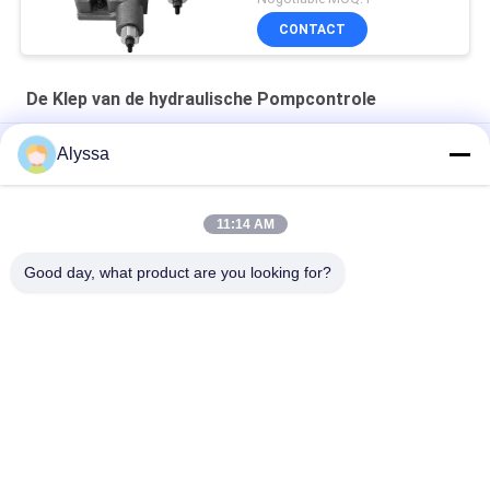
CONTACT
De Klep van de hydraulische Pompcontrole
OEM kwaliteit A10VSO63 Constant Power Valve Goede prijs
Alyssa
TM68101 TM68401 TM68702 TM62502 12V/24V
Proportioneel elektrisch klep T68401 12V
11:14 AM
101s-5t Hydraulische stuurinrichting Vervang Ospc L's
Good day, what product are you looking for?
populaire categorieën
Alle
De Hydraulische 
Hydraulische Vane 
Delen Van De 
Pump Parts
Zuigerpomp
De Vervangstukken 
Hydraulische 
Van Bouwmachines
Tractorpompen