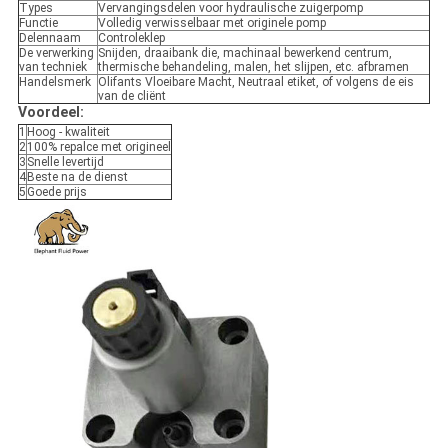
Types
Vervangingsdelen voor hydraulische zuigerpomp
Functie
Volledig verwisselbaar met originele pomp
Delennaam
Controleklep
De verwerking
Snijden, draaibank die, machinaal bewerkend centrum,
van techniek
thermische behandeling, malen, het slijpen, etc. afbramen
Handelsmerk
Olifants Vloeibare Macht, Neutraal etiket, of volgens de eis
van de cliënt
Voordeel:
1
Hoog - kwaliteit
2
100% repalce met origineel
3
Snelle levertijd
4
Beste na de dienst
5
Goede prijs