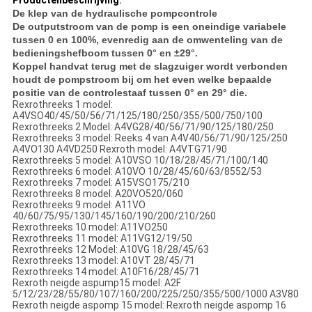
Productenbeschrijving
:
De klep van de hydraulische pompcontrole
De outputstroom van de pomp is een oneindige variabele
tussen 0 en 100%, evenredig aan de omwenteling van de
bedieningshefboom tussen 0° en ±29°.
Koppel handvat terug met de slagzuiger wordt verbonden
houdt de pompstroom bij om het even welke bepaalde
positie van de controlestaaf tussen 0° en 29° die.
Rexrothreeks 1 model:
A4VSO40/45/50/56/71/125/180/250/355/500/750/100
Rexrothreeks 2 Model: A4VG28/40/56/71/90/125/180/250
Rexrothreeks 3 model: Reeks 4 van A4V40/56/71/90/125/250
A4VO130 A4VD250 Rexroth model: A4VTG71/90
Rexrothreeks 5 model: A10VSO 10/18/28/45/71/100/140
Rexrothreeks 6 model: A10VO 10/28/45/60/63/8552/53
Rexrothreeks 7 model: A15VSO175/210
Rexrothreeks 8 model: A20VO520/060
Rexrothreeks 9 model: A11VO
40/60/75/95/130/145/160/190/200/210/260
Rexrothreeks 10 model: A11VO250
Rexrothreeks 11 model: A11VG12/19/50
Rexrothreeks 12 Model: A10VG 18/28/45/63
Rexrothreeks 13 model: A10VT 28/45/71
Rexrothreeks 14 model: A10F16/28/45/71
Rexroth neigde aspump15 model: A2F
5/12/23/28/55/80/107/160/200/225/250/355/500/1000 A3V80
Rexroth neigde aspomp 15 model: Rexroth neigde aspomp 16