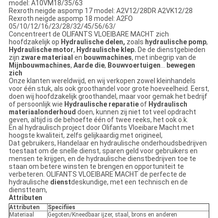
model: A10VM18/35/63
Rexroth neigde aspomp 17 model: A2V12/28DR A2VK12/28
Rexroth neigde aspomp 18 model: A2FO
05/10/12/16/23/28/32/45/56/63/
Concentreert de OLIFANTS VLOEIBARE MACHT zich
hoofdzakelijk op
Hydraulische delen,
zoals
hydraulische pomp
,
Hydraulische motor
,
Hydraulische klep.
De de dienstgebieden
zijn
zware materiaal
en
bouwmachines
, met inbegrip van de
Mijnbouwmachines
,
Aarde die
,
Bouwvoertuigen
…
bewegen
zich
Onze klanten wereldwijd, en wij verkopen zowel kleinhandels
voor één stuk, als ook groothandel voor grote hoeveelheid. Eerst,
doen wij hoofdzakelijk groothandel, maar voor gemak het bedrijf
of persoonlijk wie
Hydraulische reparatie
of
Hydraulisch
materiaalonderhoud
doen, kunnen zij niet tot veel opdracht
geven, altijd is de behoefte één of twee reeks, het ook o.k.
En al hydraulisch project door Olifants Vloeibare Macht met
hoogste kwaliteit, zelfs gelijkaardig met origineel,
Dat gebruikers, Handelaar en hydraulische onderhoudsbedrijven
toestaat om de snelle dienst, sparen geld voor gebruikers en
mensen te krijgen, en de hydraulische dienstbedrijven toe te
staan om betere winsten te brengen en opportuniteit te
verbeteren. OLIFANTS VLOEIBARE MACHT de perfecte de
hydraulische
dienst
deskundige, met een technisch en de
dienstteam,
Attributen
Attributen
Specifiies
Materiaal
Gegoten/Kneedbaar ijzer, staal, brons en anderen