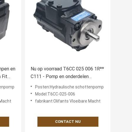
mpen en
Nu op voorraad T6CC 025 006 1R**
 Fit
C111 - Pomp en onderdelen
beschikbaar om Parker Denison
tenpomp
Posten:Hydraulische schottenpomp
Hydraulische Vane Pomp Made in
Model:T6CC-025-006
China te passen
 Macht
fabrikant:Olifants Vloeibare Macht
CONTACT NU