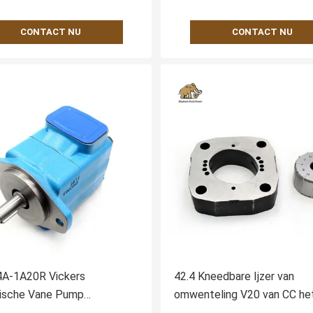
CONTACT NU
CONTACT NU
A-1A20R Vickers
42.4 Kneedbare Ijzer van
lische Vane Pump
omwenteling V20 van CC he
ement
Hydraulische Vane Pump Pa