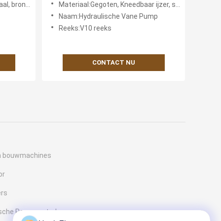
s en anderen
Materiaal:Gegoten, Kneedbaar ijzer, staal, brons en anderen
Naam:Hydraulische Vane Pump
Reeks:V10 reeks
CONTACT NU
n bouwmachines
or
ers
lische Pompcontrole