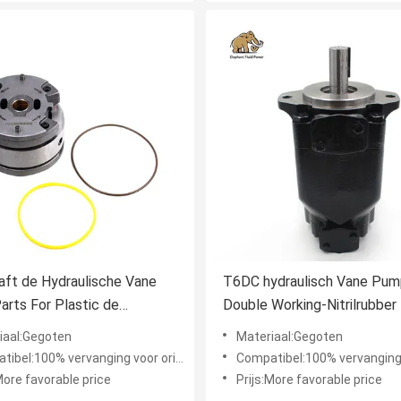
ft de Hydraulische Vane
T6DC hydraulisch Vane Pum
rts For Plastic de
Double Working-Nitrilrubber
reparatie van erpillar
iaal:Gegoten
Materiaal:Gegoten
ibel:100% vervanging voor origineel
Compatibel:100% vervanging voor 
More favorable price
Prijs:More favorable price