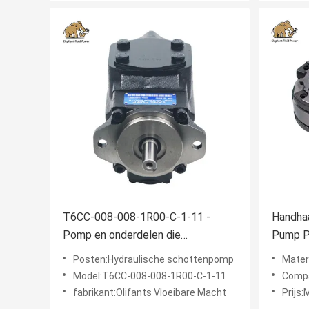
T6CC-008-008-1R00-C-1-11 -
Handhaa
Pomp en onderdelen die
Pump Pa
beschikbaar zijn voor Parker
Machine
Posten:Hydraulische schottenpomp
Mater
Denison Hydraulic Vane Pump
6E6474
Model:T6CC-008-008-1R00-C-1-11
Compat
Made in China
fabrikant:Olifants Vloeibare Macht
Prijs: