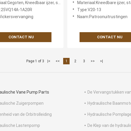
:Gegoten, Kneedbaar ijzer, staal, brons en anderen
Materiaal:Kneedbare ijzer, staal, bron
Repair Kits
l:25VQ14A-1A20R
Type:V20-13
Vickersvervanging
Naam:Patroonuitrustingen
CONTACT NU
CONTACT NU
Page 1 of 3
|<
<<
1
2
3
>>
>|
aulische Vane Pump Parts
De Vervangstukken va
aulische Zuigerpompen
Hydraulische Baanmot
enheid van de Orbitrolleiding
Hydraulische Pomplag
aulische Lastenpomp
De Klep van de hydrau