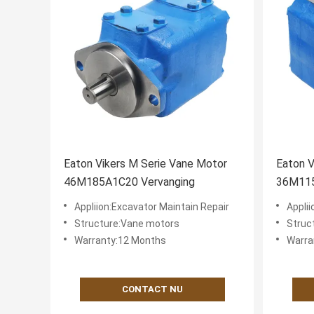
Eaton Vikers M Serie Vane Motor
Eaton V
46M185A1C20 Vervanging
36M115
312072
Appliion:Excavator Maintain Repair
Applii
Structure:Vane motors
Struc
Warranty:12 Months
Warra
CONTACT NU