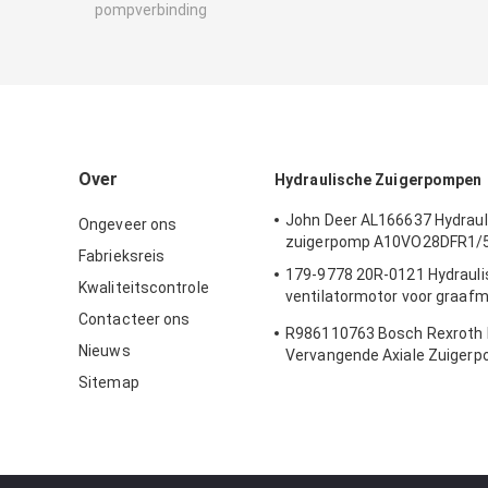
pompverbinding
Over
Hydraulische Zuigerpompen
John Deer AL166637 Hydraul
Ongeveer ons
zuigerpomp A10VO28DFR1/52
Fabrieksreis
179-9778 20R-0121 Hydraul
Kwaliteitscontrole
ventilatormotor voor graaf
322C 325C
Contacteer ons
R986110763 Bosch Rexroth
Nieuws
Vervangende Axiale Zuiger
A11VO60 Voor SCHWING 10
Sitemap