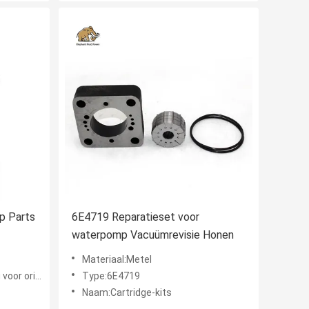
p Parts
6E4719 Reparatieset voor
waterpomp Vacuümrevisie Honen
Materiaal:Metel
origineel
Type:6E4719
Naam:Cartridge-kits