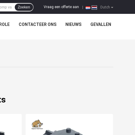
Vraag een offerte aan
Zoeken
|
Dutch
ROLE
CONTACTEER ONS
NIEUWS
GEVALLEN
ts