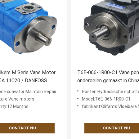
ikers M Serie Vane Motor
T6E-066-1R00-C1 Vane po
A 11C20 / DANFOSS
onderdelen gemaakt in China
-3 Vervanging
T6E Denison
on:Excavator Maintain Repair
Posten:Hydraulische schot
ture:Vane motors
Model:T6E-066-1R00-C1
nty:12 Months
fabrikant:Olifants Vloeibare
CONTACT NU
CONTACT NU