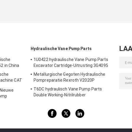
LAA
Hydraulische Vane Pump Parts
ische
1U0422 hydraulische Vane Pump Parts
 in China
Excavator Cartridge-Uitrusting 3G4095
ische
Metallurgische Gegoten Hydraulische
machine CAT
Pompreparatie Rexroth V2020P
T6DC hydraulisch Vane Pump Parts
 Nieuwe
Double Working-Nitrilrubber
pomp
199591