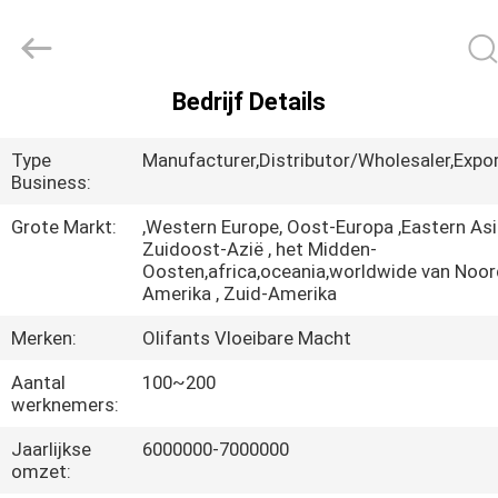
-
2026
Elephant
Fluid
Power
Co.,Ltd.
All
Bedrijf Details
Rights
HUIS
Reserved.
Type
Manufacturer,Distributor/Wholesaler,Export
PRODUCTEN
Business:
Grote Markt:
,Western Europe, Oost-Europa ,Eastern Asi
Zuidoost-Azië , het Midden-
ONGEVEER
Oosten,africa,oceania,worldwide van Noor
ONS
Amerika , Zuid-Amerika
Merken:
Olifants Vloeibare Macht
FABRIEKSREIS
Aantal
100~200
werknemers:
KWALITEITSCONTROLE
Jaarlijkse
6000000-7000000
omzet: