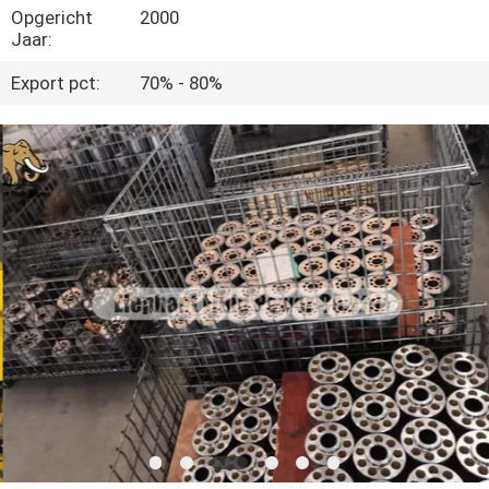
CONTACTEER
Opgericht
2000
Jaar:
ONS
Export pct:
70% - 80%
NIEUWS
GEVALLEN
SITEMAP
PRIVACY
POLICY