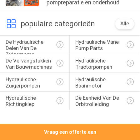
CONTACTEER
pompreparatie en onderhoud
ONS
populaire categorieën
Alle
NIEUWS
De Hydraulische 
Hydraulische Vane 
Delen Van De 
Pump Parts
GEVALLEN
Zuigerpomp
De Vervangstukken 
Hydraulische 
Van Bouwmachines
Tractorpompen
SITEMAP
Hydraulische 
Hydraulische 
Zuigerpompen
Baanmotor
PRIVACY
Hydraulische 
De Eenheid Van De 
POLICY
Richtingklep
Orbitrolleiding
Vraag een offerte aan