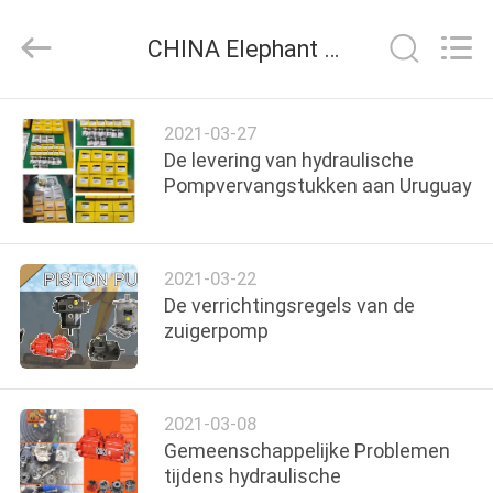
-
2026
Elephant
CHINA Elephant Fluid Power Co.,Ltd bedrijf nieuws
Fluid
Power
Co.,Ltd.
All
Rights
HUIS
Reserved.
2021-03-27
De levering van hydraulische
PRODUCTEN
Pompvervangstukken aan Uruguay
ONGEVEER
2021-03-22
ONS
De verrichtingsregels van de
zuigerpomp
FABRIEKSREIS
2021-03-08
KWALITEITSCONTROLE
Gemeenschappelijke Problemen
tijdens hydraulische