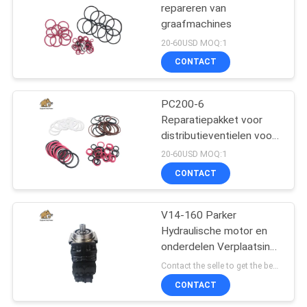
repareren van
graafmachines
20-60USD MOQ:1
CONTACT
PC200-6
Reparatiepakket voor
distributieventielen voor
Komatsu Excavator
20-60USD MOQ:1
Repair Service
CONTACT
V14-160 Parker
Hydraulische motor en
onderdelen Verplaatsing
160.0cc
Contact the selle to get the best offer MOQ:1 stuks
CONTACT