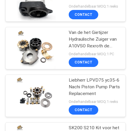
Graafwerktuig het Proef
Onderhandelbaar MOQ:1 reeks
CONTACT
Van de het Gietijzer
Hydraulische Zuiger van
A10VSO Rexroth de
Pompdelen
Onderhandelbaar MOQ:1 PC
CONTACT
Liebherr LPVD75 yc35-6
Nachi Piston Pump Parts
Replacement
Onderhandelbaar MOQ:1 reeks
CONTACT
SK200 S210 Kit voor het