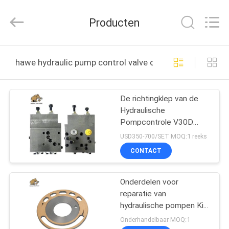
-
2026
Elephant
Producten
Fluid
Power
Co.,Ltd.
All
Rights
HUIS
Reserved.
hawe hydraulic pump control valve online fabricage
PRODUCTEN
De richtingklep van de
Hydraulische
ONGEVEER
Pompcontrole V30D
ONS
voor HAWE-de Pomp van
USD350-700/SET MOQ:1 reeks
de Reekszuiger
CONTACT
FABRIEKSREIS
Onderdelen voor
reparatie van
KWALITEITSCONTROLE
hydraulische pompen Kit
P2145 Voor Parker 2145
Onderhandelbaar MOQ:1