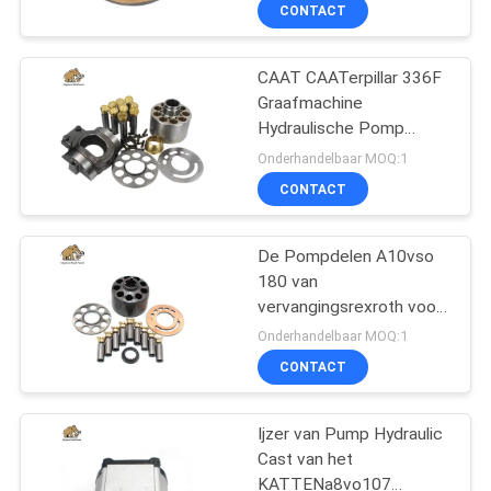
vervanging
CONTACTEER
CONTACT
ONS
CAAT CAATerpillar 336F
Graafmachine
NIEUWS
Hydraulische Pomp
Onderdeel Kolven
Onderhandelbaar MOQ:1
Cylinder Block Seal Kit Op
GEVALLEN
CONTACT
voorraad Voor reparatie
SITEMAP
De Pompdelen A10vso
180 van
vervangingsrexroth voor
PRIVACY
Hydraulische Pomp
Onderhandelbaar MOQ:1
POLICY
CONTACT
Ijzer van Pump Hydraulic
Cast van het
KATTENa8vo107