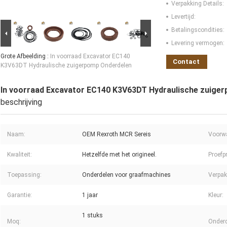
Verpakking Details:
Levertijd:
Betalingscondities:
Levering vermogen:
Grote Afbeelding :
In voorraad Excavator EC140
Contact
K3V63DT Hydraulische zuigerpomp Onderdelen
In voorraad Excavator EC140 K3V63DT Hydraulische zuige
beschrijving
Naam:
OEM Rexroth MCR Sereis
Voorw
Kwaliteit:
Hetzelfde met het origineel.
Proefpr
Toepassing:
Onderdelen voor graafmachines
Verpak
Garantie:
1 jaar
Kleur:
1 stuks
Moq:
Onderd