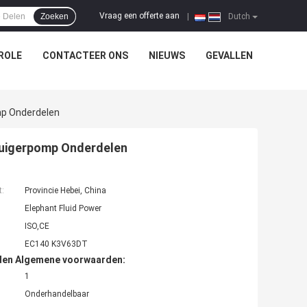
Vraag een offerte aan
Zoeken
|
Dutch
ROLE
CONTACTEER ONS
NIEUWS
GEVALLEN
mp Onderdelen
zuigerpomp Onderdelen
t:
Provincie Hebei, China
Elephant Fluid Power
ISO,CE
EC140 K3V63DT
den Algemene voorwaarden:
1
Onderhandelbaar