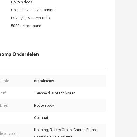
Houten doos
Op basis van inventarisatie
L/C, T/T, Western Union
5000 sets/maand
rpomp Onderdelen
aarde:
Brandnieuw.
oef:
1 eenheid is beschikbaar
king:
Houten bock
Op maat
Housing, Rotary Group, Charge Pump,
elen voor::