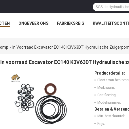
CTEN
ONGEVEER ONS
FABRIEKSREIS
KWALITEITSCONT
rpomp
In Voorraad Excavator EC140 K3V63DT Hydraulische Zuigerpo
In voorraad Excavator EC140 K3V63DT Hydraulische 
Productdetails:
Plaats van herkoms
Merknaam:
Certificering:
Modelnummer:
Betalen & Verzen
Min. bestelaantal:
Prijs: