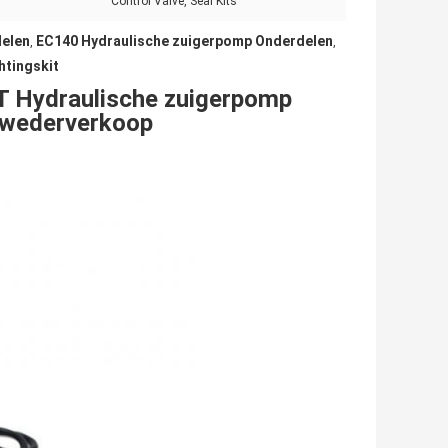
Control Valve, Seal Kits
elen
EC140 Hydraulische zuigerpomp Onderdelen
,
,
htingskit
 Hydraulische zuigerpomp
n wederverkoop