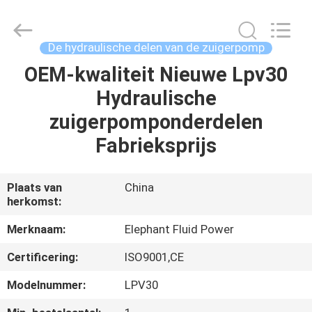
-
2026
Elephant
Fluid
Power
De hydraulische delen van de zuigerpomp
Co.,Ltd.
All
Rights
OEM-kwaliteit Nieuwe Lpv30
HUIS
Reserved.
Hydraulische
PRODUCTEN
zuigerpomponderdelen
Fabrieksprijs
ONGEVEER
ONS
Plaats van
China
herkomst:
FABRIEKSREIS
Merknaam:
Elephant Fluid Power
Certificering:
ISO9001,CE
KWALITEITSCONTROLE
Modelnummer:
LPV30