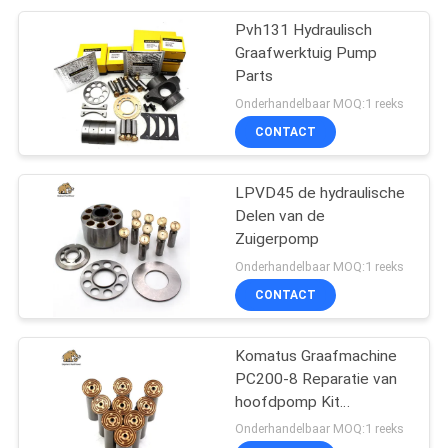
Pvh131 Hydraulisch
Graafwerktuig Pump
Parts
Onderhandelbaar MOQ:1 reeks
CONTACT
LPVD45 de hydraulische
Delen van de
Zuigerpomp
Onderhandelbaar MOQ:1 reeks
CONTACT
Komatus Graafmachine
PC200-8 Reparatie van
hoofdpomp Kit
Hydraulische pomp
Onderhandelbaar MOQ:1 reeks
Onderdeel zuigerpomp