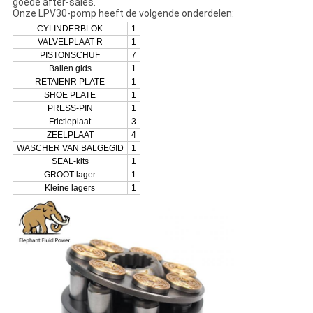
goede after-sales.
Onze LPV30-pomp heeft de volgende onderdelen:
CYLINDERBLOK
1
VALVELPLAAT R
1
PISTONSCHUF
7
Ballen gids
1
RETAIENR PLATE
1
SHOE PLATE
1
PRESS-PIN
1
Frictieplaat
3
ZEELPLAAT
4
WASCHER VAN BALGEGID
1
SEAL-kits
1
GROOT lager
1
Kleine lagers
1