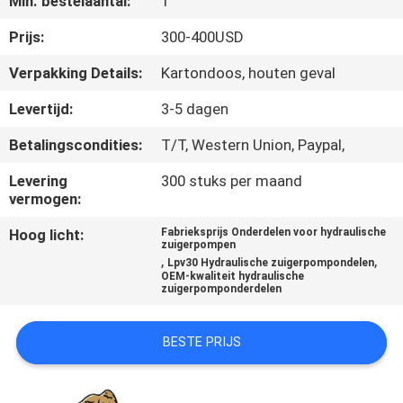
Min. bestelaantal:
1
CONTACTEER
ONS
Prijs:
300-400USD
Verpakking Details:
Kartondoos, houten geval
NIEUWS
Levertijd:
3-5 dagen
Betalingscondities:
T/T, Western Union, Paypal,
GEVALLEN
Levering
300 stuks per maand
vermogen:
SITEMAP
Hoog licht:
Fabrieksprijs Onderdelen voor hydraulische
zuigerpompen
,
,
PRIVACY
Lpv30 Hydraulische zuigerpompondelen
OEM-kwaliteit hydraulische
zuigerpomponderdelen
POLICY
BESTE PRIJS