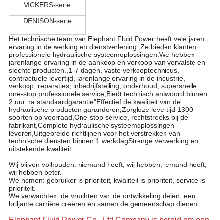
VICKERS-serie
DENISON-serie
Het technische team van Elephant Fluid Power heeft vele jaren
ervaring in de werking en dienstverlening. Ze bieden klanten
professionele hydraulische systeemoplossingen.We hebben
jarenlange ervaring in de aankoop en verkoop van vervalste en
slechte producten.,1-7 dagen, vaste verkooptechnicus,
contractuele levertijd, jarenlange ervaring in de industrie,
verkoop, reparaties, inbedrijfstelling, onderhoud, supersnelle
one-stop professionele service,Biedt technisch antwoord binnen
2 uur na standaardgarantie"Effectief de kwaliteit van de
hydraulische producten garanderen,Zorgloze levertijd 1300
soorten op voorraad,One-stop service, rechtstreeks bij de
fabrikant,Complete hydraulische systeemoplossingen
leveren,Uitgebreide richtlijnen voor het verstrekken van
technische diensten binnen 1 werkdagStrenge verwerking en
uitstekende kwaliteit
Wij blijven volhouden: niemand heeft, wij hebben; iemand heeft,
wij hebben beter.
We nemen: gebruiker is prioriteit, kwaliteit is prioriteit, service is
prioriteit.
We verwachten: de vruchten van de ontwikkeling delen, een
briljante carrière creëren en samen de gemeenschap dienen.
Elephant Fluid Power Co., Ltd Company is bereid om een