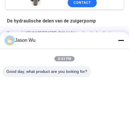
CONTACT
Onderhoud reparatie
diensten
De hydraulische delen van de zuigerpomp
Kawasaki K3V112DTP1F9R-9Y14-HV tandem hydraulische
zuiger hoofdpomp
Jason Wu
Parker heavy-duty hogedruk axiale zuigerpomp met variabel
slagvolume PV140R1K1T1NMMC.
8:43 PM
C101-25-LMS-hydraulische versnellingspomp voor zwaar werk
Good day, what product are you looking for?
populaire categorieën
Alle
De Hydraulische 
Hydraulische Vane 
Delen Van De 
Pump Parts
Zuigerpomp
De Vervangstukken 
Hydraulische 
Van Bouwmachines
Tractorpompen