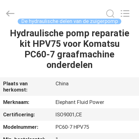
-
2026
Elephant
Fluid
Power
De hydraulische delen van de zuigerpomp
Co.,Ltd.
All
Rights
Hydraulische pomp reparatie
HUIS
Reserved.
kit HPV75 voor Komatsu
PRODUCTEN
PC60-7 graafmachine
onderdelen
ONGEVEER
ONS
Plaats van
China
herkomst:
FABRIEKSREIS
Merknaam:
Elephant Fluid Power
Certificering:
ISO9001,CE
KWALITEITSCONTROLE
Modelnummer:
PC60-7 HPV75