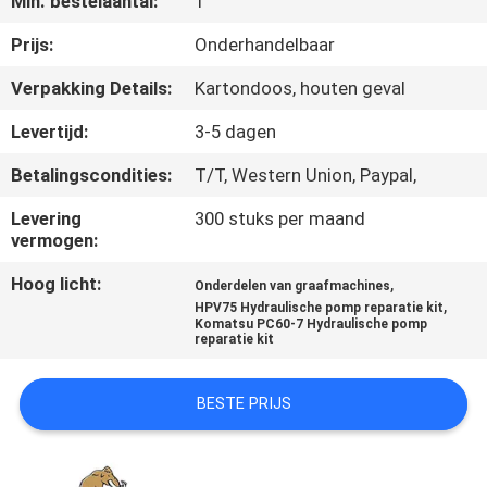
Min. bestelaantal:
1
CONTACTEER
ONS
Prijs:
Onderhandelbaar
Verpakking Details:
Kartondoos, houten geval
NIEUWS
Levertijd:
3-5 dagen
Betalingscondities:
T/T, Western Union, Paypal,
GEVALLEN
Levering
300 stuks per maand
vermogen:
SITEMAP
Hoog licht:
,
Onderdelen van graafmachines
,
HPV75 Hydraulische pomp reparatie kit
PRIVACY
Komatsu PC60-7 Hydraulische pomp
reparatie kit
POLICY
BESTE PRIJS