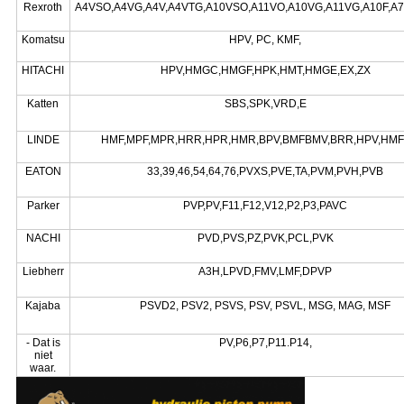
Rexroth
A4VSO,A4VG,A4V,A4VTG,A10VSO,A11VO,A10VG,A11VG,A10F,A7
Komatsu
HPV, PC, KMF,
HITACHI
HPV,HMGC,HMGF,HPK,HMT,HMGE,EX,ZX
Katten
SBS,SPK,VRD,E
LINDE
HMF,MPF,MPR,HRR,HPR,HMR,BPV,BMFBMV,BRR,HPV,HMF
EATON
33,39,46,54,64,76,PVXS,PVE,TA,PVM,PVH,PVB
Parker
PVP,PV,F11,F12,V12,P2,P3,PAVC
NACHI
PVD,PVS,PZ,PVK,PCL,PVK
Liebherr
A3H,LPVD,FMV,LMF,DPVP
Kajaba
PSVD2, PSV2, PSVS, PSV, PSVL, MSG, MAG, MSF
- Dat is
PV,P6,P7,P11.P14,
niet
waar.