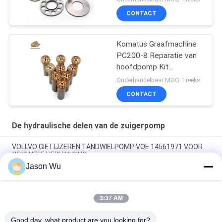
CONTACT
Komatus Graafmachine
PC200-8 Reparatie van
hoofdpomp Kit
Hydraulische pomp
Onderhandelbaar MOQ:1 reeks
Onderdeel zuigerpomp
CONTACT
Onderhoud reparatie
diensten
De hydraulische delen van de zuigerpomp
VOLLVO GIETIJZEREN TANDWIELPOMP VOE 14561971 VOOR
ORIGINELE VERVANGING
Jason Wu
VOLLVO GIETIJZEREN TANDWIELPOMP VOE 14537295 VOOR
ORIGINELE VERVANGING
3:37 AM
VOLLVO GEGEERPOMP VOE 14782798 voor de oorspronkelijke
vervanging
Good day, what product are you looking for?