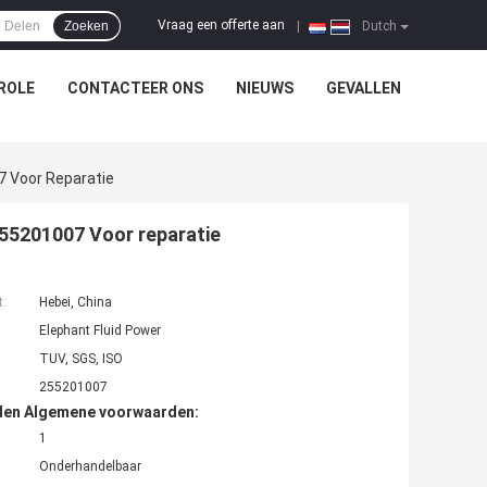
Vraag een offerte aan
Zoeken
|
Dutch
ROLE
CONTACTEER ONS
NIEUWS
GEVALLEN
 Voor Reparatie
55201007 Voor reparatie
t:
Hebei, China
Elephant Fluid Power
TUV, SGS, ISO
255201007
den Algemene voorwaarden:
1
Onderhandelbaar