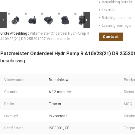
Verpakking Details:
Levertijd:
Betalingscondities:
Levering vermogen:
Grote Afbeelding :
Putzmeister Onderdeel Hydr Pump R
Contact
A10V28(21) DR 255201007 Voor reparatie
Putzmeister Onderdeel Hydr Pump R A10V28(21) DR 255201
beschrijving
Voorwaarde:
Brandnieuw.
Proefpr
Garantie:
6-12 maanden
Dienst
Reeks:
Tractor
MOQ:
Levertyd:
In voorraad
Uitwis
Certificering:
ISO9001, CE
Toepa