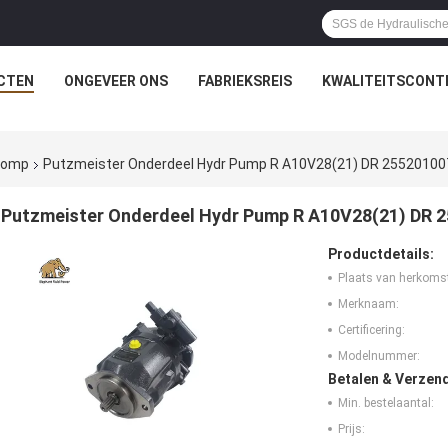
CTEN
ONGEVEER ONS
FABRIEKSREIS
KWALITEITSCONT
rpomp
Putzmeister Onderdeel Hydr Pump R A10V28(21) DR 255201007
Putzmeister Onderdeel Hydr Pump R A10V28(21) DR 2
Productdetails:
Plaats van herkoms
Merknaam:
Certificering:
Modelnummer:
Betalen & Verzen
Min. bestelaantal:
Prijs: