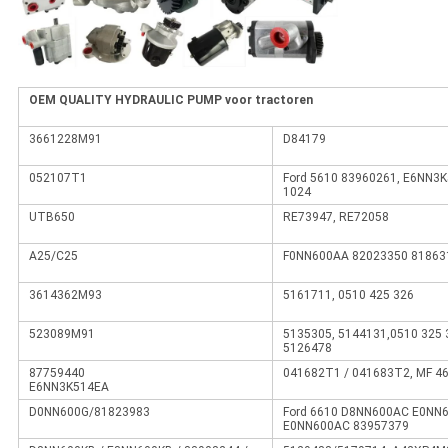
OEM QUALITY HYDRAULIC PUMP voor tractoren
3661228M91
D84179
052107T1
Ford 5610 83960261, E6NN3K
1024
UTB650
RE73947, RE72058
A25/C25
F0NN600AA 82023350 81863
3614362M93
5161711, 0510 425 326
523089M91
5135305, 5144131,0510 325 
5126478
87759440
041682T1 / 041683T2, MF 4
E6NN3K514EA
D0NN600G/81823983
Ford 6610 D8NN600AC E0NN
E0NN600AC 83957379