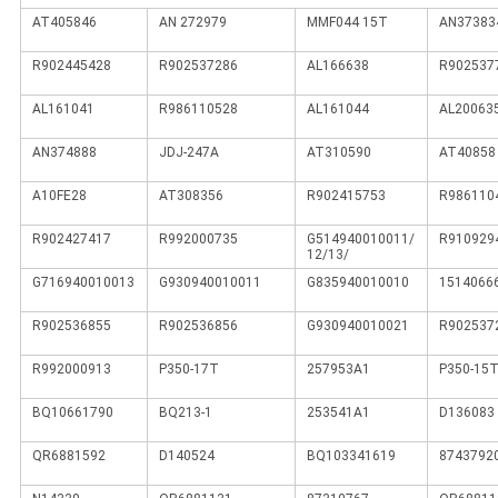
AT405846
AN 272979
MMF044 15T
AN37383
R902445428
R902537286
AL166638
R902537
AL161041
R986110528
AL161044
AL20063
AN374888
JDJ-247A
AT310590
AT40858
A10FE28
AT308356
R902415753
R986110
R902427417
R992000735
G514940010011/
R910929
12/13/
G716940010013
G930940010011
G835940010010
1514066
R902536855
R902536856
G930940010021
R902537
R992000913
P350-17T
257953A1
P350-15
BQ10661790
BQ213-1
253541A1
D136083
QR6881592
D140524
BQ103341619
8743792