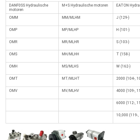
DANF0SS Hydraulische
M+S Hydraulische motoren
EATON Hydrau
motoren
OMM
MM/MLHM
J (129-)
OMP
MP/MLHP
H (101-)
OMR
MR/MLHR
S (103-)
OMS
MH/MLHH
T (158-)
OMH
MS/MLHS
W (162-)
OMT
MT/MLHT
2000 (104-, 10
OMV
MV/MLHV
4000 (109-, 11
6000 (112-, 11
10,000 (119-, 