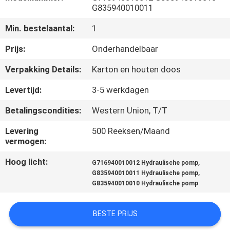
CONTACTEER
G835940010011
ONS
Min. bestelaantal:
1
Prijs:
Onderhandelbaar
NIEUWS
Verpakking Details:
Karton en houten doos
GEVALLEN
Levertijd:
3-5 werkdagen
Betalingscondities:
Western Union, T/T
SITEMAP
Levering
500 Reeksen/Maand
vermogen:
PRIVACY
Hoog licht:
,
G716940010012 Hydraulische pomp
POLICY
,
G835940010011 Hydraulische pomp
G835940010010 Hydraulische pomp
BESTE PRIJS