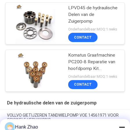
LPVD45 de hydraulische
Delen van de
Zuigerpomp
Onderhandelbaar MOQ:1 reeks
CONTACT
Komatus Graafmachine
PC200-8 Reparatie van
hoofdpomp Kit
Hydraulische pomp
Onderhandelbaar MOQ:1 reeks
Onderdeel zuigerpomp
CONTACT
Onderhoud reparatie
diensten
De hydraulische delen van de zuigerpomp
VOLLVO GIETIJZEREN TANDWIELPOMP VOE 14561971 VOOR
ORIGINELE VERVANGING
Hank Zhao