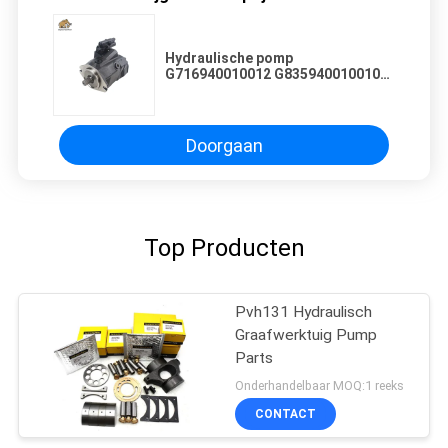
Hydraulische pomp
G716940010012 G835940010010
G835940010011 Voor Fendt-
tractor 700 900
Doorgaan
Top Producten
Pvh131 Hydraulisch
Graafwerktuig Pump
Parts
Onderhandelbaar MOQ:1 reeks
CONTACT