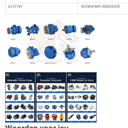
A137187
3534941M91/BH525339