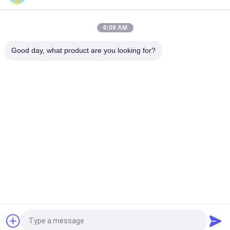
VOLLVO GIETIJZEREN TANDWIELPOMP VOE 14537295 VOOR
ORIGINELE VERVANGING
6:09 AM
VOLLVO GEGEERPOMP VOE 14782798 voor de oorspronkelijke
vervanging
Good day, what product are you looking for?
populaire categorieën
Alle
De Hydraulische 
Hydraulische Vane 
Delen Van De 
Pump Parts
Zuigerpomp
De Vervangstukken 
Hydraulische 
Van Bouwmachines
Tractorpompen
Hydraulische 
Hydraulische 
Zuigerpompen
Baanmotor
Hydraulische 
De Eenheid Van De 
Richtingklep
Orbitrolleiding
Vraag een offerte aan