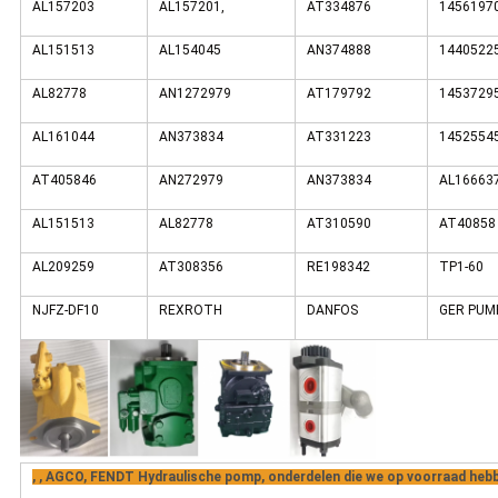
AL157203
AL157201,
AT334876
1456197
AL151513
AL154045
AN374888
1440522
AL82778
AN1272979
AT179792
1453729
AL161044
AN373834
AT331223
1452554
AT405846
AN272979
AN373834
AL16663
AL151513
AL82778
AT310590
AT40858
AL209259
AT308356
RE198342
TP1-60
NJFZ-DF10
REXROTH
DANFOS
GER PUM
, , AGCO, FENDT Hydraulische pomp, onderdelen die we op voorraad heb