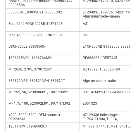
D8NN600KB / E8NN600KB / 83908244 /
5129488/5179714, A42XP4MS
83936586
308873A1, 93835C91, 93835C92
5129493/5179726, C42XP4MS 
Aluminiumbedekkingen
Ford 6640 FONN600BB 81871528
A31
Frod 4630 83987329, E9NN600BC
C31
D8NN600LB 83936585
E1NN600AB 83928509 83996
1686765M91, 1686766M91
RE688886 / RE57445
MF 2620, 2705, 3790722M1
AZ19692, 1598626790
886821M93, 886821M94, 886821T
Algemene informatie:
MF 255, 50, 523090M91, 188772M92
897147M92/1662243M91/37
MF 175, 180, 523092M91, 897147M92
E051323
4000, 5000, 5200, OEM-nummer:
47129338 Inrichtingen:
RE223233
TL70A,TL80A,TL90A,
120114C91/1949302C1
MF 399, 3774613M91, 37010