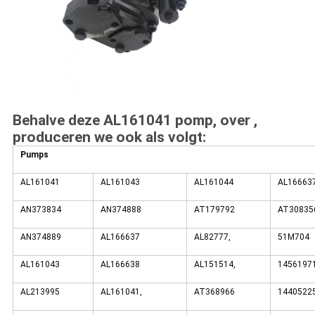
Behalve deze AL161041 pomp, over ,
produceren we ook als volgt:
Pumps
AL161041
AL161043
AL161044
AL16663
AN373834
AN374888
AT179792
AT30835
AN374889
AL166637
AL82777,
51M704
AL161043
AL166638
AL151514,
1456197
AL213995
AL161041,
AT368966
1440522