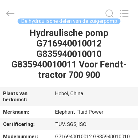
-
2026
Elephant
Fluid
Power
De hydraulische delen van de zuigerpomp
Co.,Ltd.
All
Rights
Hydraulische pomp
HUIS
Reserved.
G716940010012
PRODUCTEN
G835940010010
G835940010011 Voor Fendt-
ONGEVEER
tractor 700 900
ONS
Plaats van
Hebei, China
herkomst:
FABRIEKSREIS
Merknaam:
Elephant Fluid Power
KWALITEITSCONTROLE
Certificering:
TUV, SGS, ISO
Modelnummer:
G716940010012 G835940010010