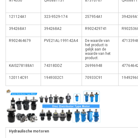
N14330
QR6881131
87310767
QR68811
121124A1
323-9529-174
257954A1
394269A
394268A1
394268A2
R902429741
R902536
R902464679
PVE21AL-199142A4
De waarde van
4713394
het product is
gelijk aan de
waarde van het
product.
KAIS278188A1
74318DDZ
26996948
4776464
120114C91
1949302C1
70933C91
1949296
Hydraulische motoren