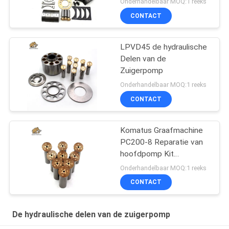
Onderhandelbaar MOQ:1 reeks
CONTACT
LPVD45 de hydraulische
Delen van de
Zuigerpomp
Onderhandelbaar MOQ:1 reeks
CONTACT
Komatus Graafmachine
PC200-8 Reparatie van
hoofdpomp Kit
Hydraulische pomp
Onderhandelbaar MOQ:1 reeks
Onderdeel zuigerpomp
CONTACT
Onderhoud reparatie
diensten
De hydraulische delen van de zuigerpomp