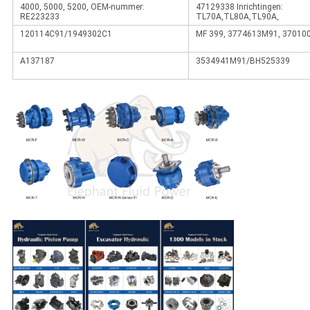
4000, 5000, 5200, OEM-nummer:
47129338 Inrichtingen:
RE223233
TL70A,TL80A,TL90A,
120114C91/1949302C1
MF 399, 3774613M91, 37010
A137187
3534941M91/BH525339