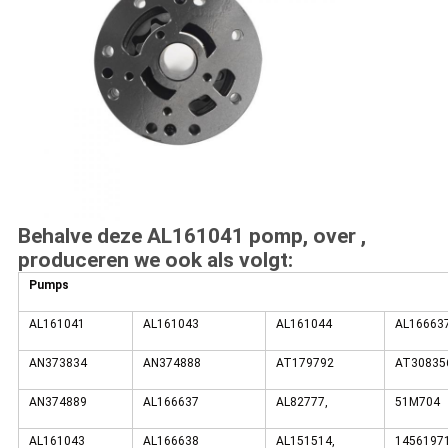
Behalve deze AL161041 pomp, over ,
produceren we ook als volgt:
Pumps
AL161041
AL161043
AL161044
AL16663
AN373834
AN374888
AT179792
AT30835
AN374889
AL166637
AL82777,
51M704
AL161043
AL166638
AL151514,
1456197