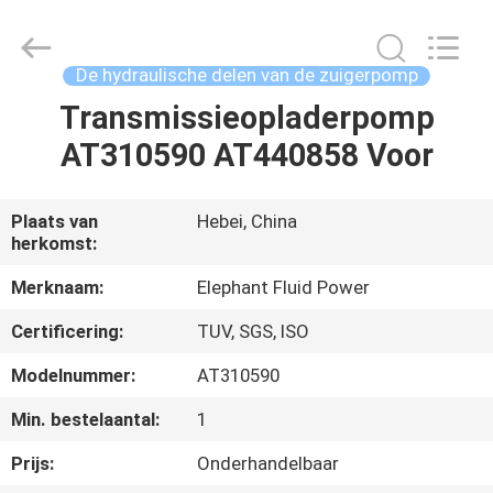
-
2026
Elephant
Fluid
Power
De hydraulische delen van de zuigerpomp
Co.,Ltd.
All
Rights
Transmissieopladerpomp
HUIS
Reserved.
AT310590 AT440858 Voor
PRODUCTEN
Plaats van
Hebei, China
herkomst:
ONGEVEER
ONS
Merknaam:
Elephant Fluid Power
Certificering:
TUV, SGS, ISO
FABRIEKSREIS
Modelnummer:
AT310590
Min. bestelaantal:
1
KWALITEITSCONTROLE
Prijs:
Onderhandelbaar