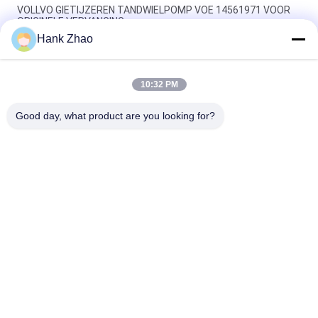
VOLLVO GIETIJZEREN TANDWIELPOMP VOE 14561971 VOOR
ORIGINELE VERVANGING
Hank Zhao
VOLLVO GIETIJZEREN TANDWIELPOMP VOE 14537295 VOOR
ORIGINELE VERVANGING
10:32 PM
VOLLVO GEGEERPOMP VOE 14782798 voor de oorspronkelijke
vervanging
Good day, what product are you looking for?
populaire categorieën
Alle
De Hydraulische 
Hydraulische Vane 
Delen Van De 
Pump Parts
Zuigerpomp
De Vervangstukken 
Hydraulische 
Van Bouwmachines
Tractorpompen
Hydraulische 
Hydraulische 
Zuigerpompen
Baanmotor
Hydraulische 
De Eenheid Van De 