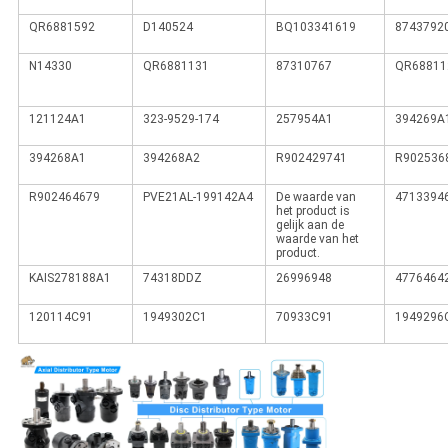
QR6881592
D140524
BQ103341619
8743792
N14330
QR6881131
87310767
QR68811
121124A1
323-9529-174
257954A1
394269A
394268A1
394268A2
R902429741
R902536
R902464679
PVE21AL-199142A4
De waarde van
4713394
het product is
gelijk aan de
waarde van het
product.
KAIS278188A1
74318DDZ
26996948
4776464
120114C91
1949302C1
70933C91
1949296