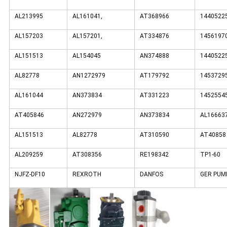
AL213995
AL161041,
AT368966
1440522
AL157203
AL157201,
AT334876
1456197
AL151513
AL154045
AN374888
1440522
AL82778
AN1272979
AT179792
1453729
AL161044
AN373834
AT331223
1452554
AT405846
AN272979
AN373834
AL16663
AL151513
AL82778
AT310590
AT40858
AL209259
AT308356
RE198342
TP1-60
NJFZ-DF10
REXROTH
DANFOS
GER PUM