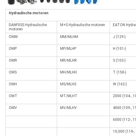
Hydraulische motoren
DANF0SS Hydraulische
M+S Hydraulische motoren
EATON Hydrau
motoren
OMM
MM/MLHM
J (129-)
OMP
MP/MLHP
H (101-)
OMR
MR/MLHR
S (103-)
OMS
MH/MLHH
T (158-)
OMH
MS/MLHS
W (162-)
OMT
MT/MLHT
2000 (104-, 10
OMV
MV/MLHV
4000 (109-, 11
6000 (112-, 11
10,000 (119-, 