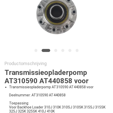
Productomschrijving
Transmissieopladerpomp
AT310590 AT440858 voor
Transmissieopladerpomp AT310590 AT440858 voor
Deelnummer: AT310590 AT440858
Toepassing:
Voor Backhoe Loader 310J 310K 310SJ 310SK 315SJ 315SK
325J 325K 325SK 410J 410K