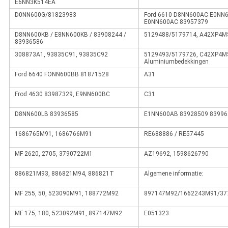
E6NN3K514EA
D0NN600G/81823983
Ford 6610 D8NN600AC E0NN
E0NN600AC 83957379
D8NN600KB / E8NN600KB / 83908244 /
5129488/5179714, A42XP4MS
83936586
308873A1, 93835C91, 93835C92
5129493/5179726, C42XP4MS 
Aluminiumbedekkingen
Ford 6640 FONN600BB 81871528
A31
Frod 4630 83987329, E9NN600BC
C31
D8NN600LB 83936585
E1NN600AB 83928509 83996
1686765M91, 1686766M91
RE688886 / RE57445
MF 2620, 2705, 3790722M1
AZ19692, 1598626790
886821M93, 886821M94, 886821T
Algemene informatie:
MF 255, 50, 523090M91, 188772M92
897147M92/1662243M91/37
MF 175, 180, 523092M91, 897147M92
E051323