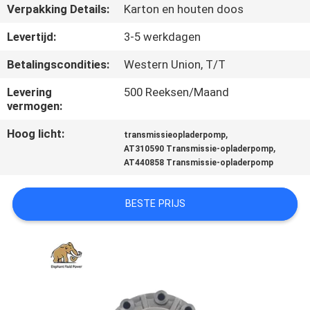
CONTACTEER
Verpakking Details:
Karton en houten doos
ONS
Levertijd:
3-5 werkdagen
Betalingscondities:
Western Union, T/T
NIEUWS
Levering
500 Reeksen/Maand
vermogen:
GEVALLEN
Hoog licht:
,
transmissieopladerpomp
,
AT310590 Transmissie-opladerpomp
SITEMAP
AT440858 Transmissie-opladerpomp
PRIVACY
BESTE PRIJS
POLICY