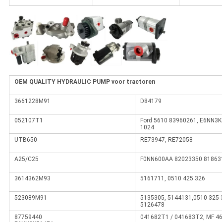
OEM QUALITY HYDRAULIC PUMP voor tractoren
3661228M91
D84179
052107T1
Ford 5610 83960261, E6NN3K
1024
UTB650
RE73947, RE72058
A25/C25
F0NN600AA 82023350 81863
3614362M93
5161711, 0510 425 326
523089M91
5135305, 5144131,0510 325 
5126478
87759440
041682T1 / 041683T2, MF 4