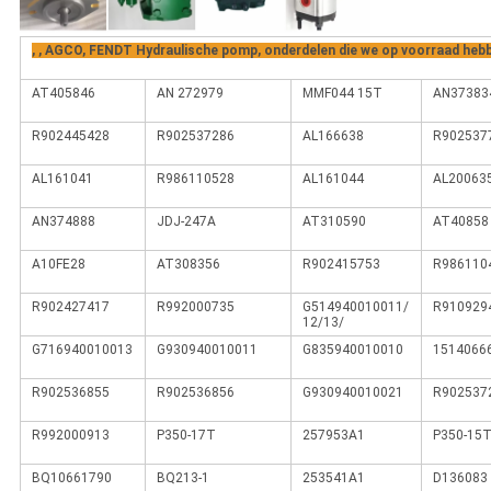
, , AGCO, FENDT Hydraulische pomp, onderdelen die we op voorraad heb
AT405846
AN 272979
MMF044 15T
AN37383
R902445428
R902537286
AL166638
R902537
AL161041
R986110528
AL161044
AL20063
AN374888
JDJ-247A
AT310590
AT40858
A10FE28
AT308356
R902415753
R986110
R902427417
R992000735
G514940010011/
R910929
12/13/
G716940010013
G930940010011
G835940010010
1514066
R902536855
R902536856
G930940010021
R902537
R992000913
P350-17T
257953A1
P350-15
BQ10661790
BQ213-1
253541A1
D136083