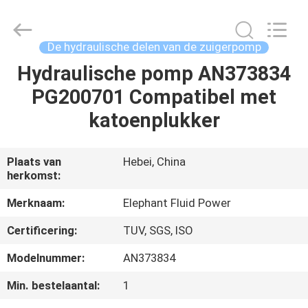
-
2026
Elephant
Fluid
Power
De hydraulische delen van de zuigerpomp
Co.,Ltd.
All
Rights
Hydraulische pomp AN373834
HUIS
Reserved.
PG200701 Compatibel met
PRODUCTEN
katoenplukker
ONGEVEER
Plaats van
Hebei, China
herkomst:
ONS
Merknaam:
Elephant Fluid Power
FABRIEKSREIS
Certificering:
TUV, SGS, ISO
Modelnummer:
AN373834
KWALITEITSCONTROLE
Min. bestelaantal:
1