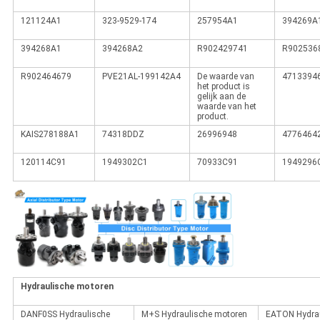
121124A1
323-9529-174
257954A1
394269A
394268A1
394268A2
R902429741
R902536
R902464679
PVE21AL-199142A4
De waarde van
4713394
het product is
gelijk aan de
waarde van het
product.
KAIS278188A1
74318DDZ
26996948
4776464
120114C91
1949302C1
70933C91
1949296
Hydraulische motoren
DANF0SS Hydraulische
M+S Hydraulische motoren
EATON Hydrau