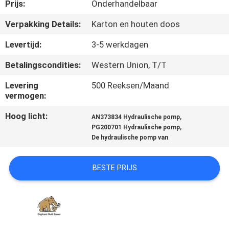
CONTACTEER
Prijs:
Onderhandelbaar
ONS
Verpakking Details:
Karton en houten doos
Levertijd:
3-5 werkdagen
NIEUWS
Betalingscondities:
Western Union, T/T
GEVALLEN
Levering
500 Reeksen/Maand
vermogen:
Hoog licht:
,
SITEMAP
AN373834 Hydraulische pomp
,
PG200701 Hydraulische pomp
De hydraulische pomp van
PRIVACY
POLICY
BESTE PRIJS