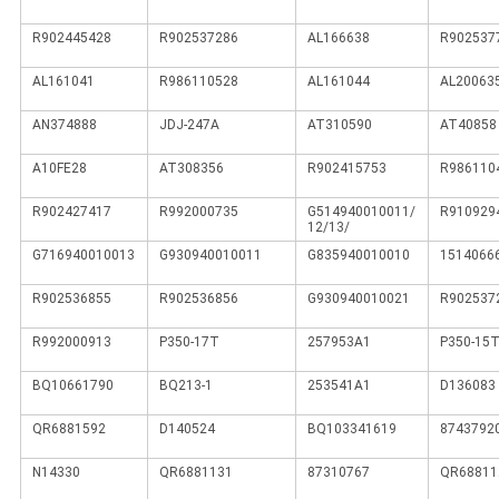
R902445428
R902537286
AL166638
R902537
AL161041
R986110528
AL161044
AL20063
AN374888
JDJ-247A
AT310590
AT40858
A10FE28
AT308356
R902415753
R986110
R902427417
R992000735
G514940010011/
R910929
12/13/
G716940010013
G930940010011
G835940010010
1514066
R902536855
R902536856
G930940010021
R902537
R992000913
P350-17T
257953A1
P350-15
BQ10661790
BQ213-1
253541A1
D136083
QR6881592
D140524
BQ103341619
8743792
N14330
QR6881131
87310767
QR68811