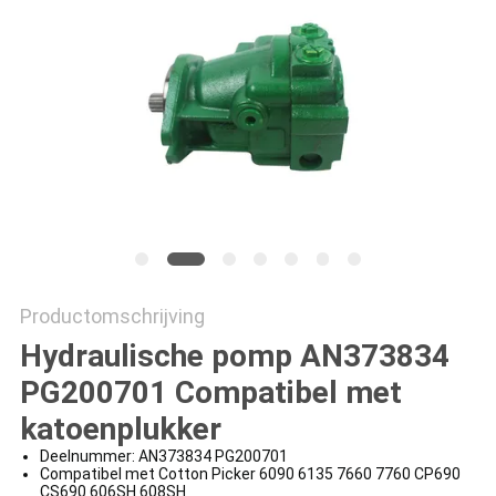
Productomschrijving
Hydraulische pomp AN373834
PG200701 Compatibel met
katoenplukker
Deelnummer: AN373834 PG200701
Compatibel met Cotton Picker 6090 6135 7660 7760 CP690
CS690 606SH 608SH