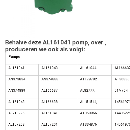
Behalve deze AL161041 pomp, over ,
produceren we ook als volgt:
Pumps
AL161041
AL161043
AL161044
AL16663
AN373834
AN374888
AT179792
AT30835
AN374889
AL166637
AL82777,
51M704
AL161043
AL166638
AL151514,
1456197
AL213995
AL161041,
AT368966
1440522
AL157203
AL157201,
AT334876
1456197