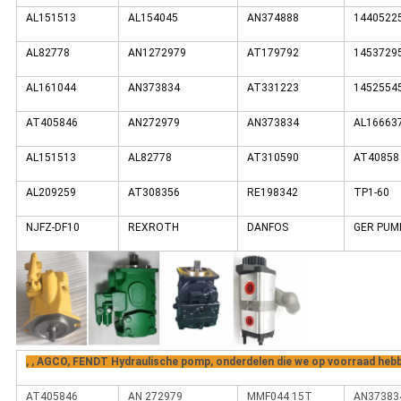
AL151513
AL154045
AN374888
1440522
AL82778
AN1272979
AT179792
1453729
AL161044
AN373834
AT331223
1452554
AT405846
AN272979
AN373834
AL16663
AL151513
AL82778
AT310590
AT40858
AL209259
AT308356
RE198342
TP1-60
NJFZ-DF10
REXROTH
DANFOS
GER PUM
, , AGCO, FENDT Hydraulische pomp, onderdelen die we op voorraad heb
AT405846
AN 272979
MMF044 15T
AN37383