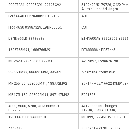
308873A1, 93835C91, 93835C92
5129493/5179726, C42XP4MS 
Aluminiumbedekkingen
Ford 6640 FONN600BB 81871528
A31
Frod 4630 83987329, E9NN600BC
C31
D8NN600LB 83936585
E1NN600AB 83928509 83996
1686765M91, 1686766M91
RE688886 / RE57445
MF 2620, 2705, 3790722M1
AZ19692, 1598626790
886821M93, 886821M94, 886821T
Algemene informatie:
MF 255, 50, 523090M91, 188772M92
897147M92/1662243M91/37
MF 175, 180, 523092M91, 897147M92
E051323
4000, 5000, 5200, OEM-nummer:
47129338 Inrichtingen:
RE223233
TL70A,TL80A,TL90A,
120114C91/1949302C1
MF 399, 3774613M91, 37010
A137187
3534941M91/BH525339