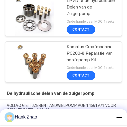
LPVD45 de hydraulische
Delen van de
Zuigerpomp
Onderhandelbaar MOQ:1 reeks
CONTACT
Komatus Graafmachine
PC200-8 Reparatie van
hoofdpomp Kit
Hydraulische pomp
Onderhandelbaar MOQ:1 reeks
Onderdeel zuigerpomp
CONTACT
Onderhoud reparatie
diensten
De hydraulische delen van de zuigerpomp
VOLLVO GIETIJZEREN TANDWIELPOMP VOE 14561971 VOOR
ORIGINELE VERVANGING
Hank Zhao
VOLLVO GIETIJZEREN TANDWIELPOMP VOE 14537295 VOOR
ORIGINELE VERVANGING