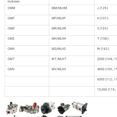
motoren
OMM
MM/MLHM
J (129-)
OMP
MP/MLHP
H (101-)
OMR
MR/MLHR
S (103-)
OMS
MH/MLHH
T (158-)
OMH
MS/MLHS
W (162-)
OMT
MT/MLHT
2000 (104-, 10
OMV
MV/MLHV
4000 (109-, 11
6000 (112-, 11
10,000 (119-, 