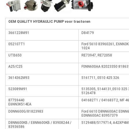
OEM QUALITY HYDRAULIC PUMP voor tractoren
3661228M91
D84179
052107T1
Ford 5610 83960261, E6NN3K
1024
UTB650
RE73947, RE72058
A25/C25
F0NN600AA 82023350 81863
3614362M93
5161711, 0510 425 326
523089M91
5135305, 5144131,0510 325 
5126478
87759440
041682T1 / 041683T2, MF 4
E6NN3K514EA
D0NN600G/81823983
Ford 6610 D8NN600AC E0NN
E0NN600AC 83957379
D8NN600KB / E8NN600KB / 83908244 /
5129488/5179714, A42XP4MS
83936586