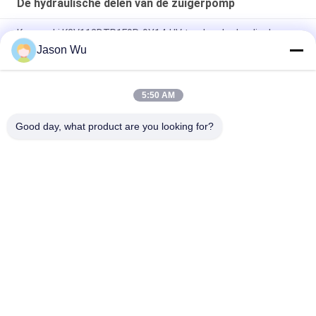
De hydraulische delen van de zuigerpomp
Kawasaki K3V112DTP1F9R-9Y14-HV tandem hydraulische
zuiger hoofdpomp
Jason Wu
Parker heavy-duty hogedruk axiale zuigerpomp met variabel
slagvolume PV140R1K1T1NMMC.
5:50 AM
C101-25-LMS-hydraulische versnellingspomp voor zwaar werk
Good day, what product are you looking for?
populaire categorieën
Alle
De Hydraulische 
Hydraulische Vane 
Delen Van De 
Pump Parts
Zuigerpomp
De Vervangstukken 
Hydraulische 
Van Bouwmachines
Tractorpompen
Hydraulische 
Hydraulische 
Zuigerpompen
Baanmotor