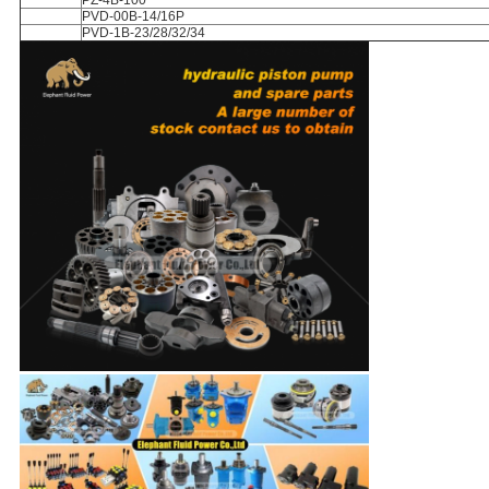
PZ-4B-100
PVD-00B-14/16P
PVD-1B-23/28/32/34