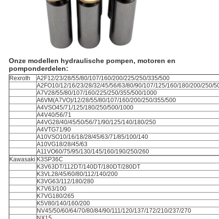
Onze modellen hydraulische pompen, motoren en
pomponderdelen:
Rexroth
A2F12/23/28/55/80/107/160/200/225/250/335/500
A2FO10/12/16/23/28/32/45/56/63/80/90/107/125/160/180/200/250/5
A7V28/55/80/107/160/225/250/355/500/1000
A6VM(A7VO)/12/28/55/80/107/160/200/250/355/500
A4VSO45/71/125/180/250/500/1000
A4V40/56/71
A4VG28/40/45/50/56/71/90/125/140/180/250
A4VTG71/90
A10VSO10/16/18/28/45/63/71/85/100/140
A10VG18/28/45/63
A11VO60/75/95/130/145/160/190/250/260
Kawasaki
K3SP36C
K3V63DT/112DT/140DT/180DT/280DT
K3VL28/45/60/80/112/140/200
K3VG63/112/180/280
K7V63/100
K7VG180/265
K5V80/140/160/200
NV45/50/60/64/70/80/84/90/111/120/137/172/210/237/270
NX15