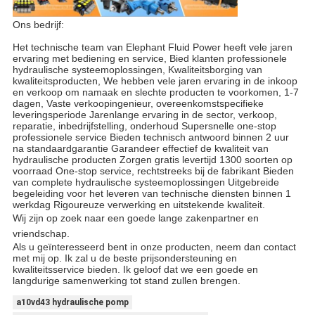
Ons bedrijf:
Het technische team van Elephant Fluid Power heeft vele jaren
ervaring met bediening en service, Bied klanten professionele
hydraulische systeemoplossingen, Kwaliteitsborging van
kwaliteitsproducten, We hebben vele jaren ervaring in de inkoop
en verkoop om namaak en slechte producten te voorkomen, 1-7
dagen, Vaste verkoopingenieur, overeenkomstspecifieke
leveringsperiode Jarenlange ervaring in de sector, verkoop,
reparatie, inbedrijfstelling, onderhoud Supersnelle one-stop
professionele service Bieden technisch antwoord binnen 2 uur
na standaardgarantie Garandeer effectief de kwaliteit van
hydraulische producten Zorgen gratis levertijd 1300 soorten op
voorraad One-stop service, rechtstreeks bij de fabrikant Bieden
van complete hydraulische systeemoplossingen Uitgebreide
begeleiding voor het leveren van technische diensten binnen 1
werkdag Rigoureuze verwerking en uitstekende kwaliteit.
Wij zijn op zoek naar een goede lange zakenpartner en
vriendschap.
Als u geïnteresseerd bent in onze producten, neem dan contact
met mij op. Ik zal u de beste prijsondersteuning en
kwaliteitsservice bieden. Ik geloof dat we een goede en
langdurige samenwerking tot stand zullen brengen.
a10vd43 hydraulische pomp