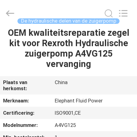
-
2026
Elephant
Fluid
Power
De hydraulische delen van de zuigerpomp
Co.,Ltd.
All
Rights
OEM kwaliteitsreparatie zegel
HUIS
Reserved.
kit voor Rexroth Hydraulische
PRODUCTEN
zuigerpomp A4VG125
vervanging
ONGEVEER
ONS
Plaats van
China
herkomst:
FABRIEKSREIS
Merknaam:
Elephant Fluid Power
Certificering:
ISO9001,CE
KWALITEITSCONTROLE
Modelnummer:
A4VG125