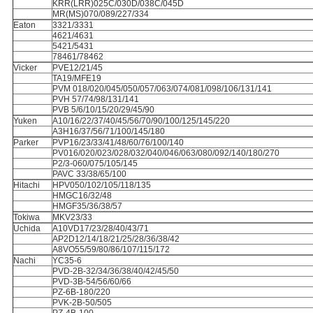
KRR(LRR)025C/030D/038C/045D
MR(MS)070/089/227/334
Eaton
3321/3331
4621/4631
5421/5431
78461/78462
Vicker
PVE12/21/45
TA19/MFE19
PVM 018/020/045/050/057/063/074/081/098/106/131/141
PVH 57/74/98/131/141
PVB 5/6/10/15/20/29/45/90
Yuken
A10/16/22/37/40/45/56/70/90/100/125/145/220
A3H16/37/56/71/100/145/180
Parker
PVP16/23/33/41/48/60/76/100/140
PV016/020/023/028/032/040/046/063/080/092/140/180/270
P2/3-060/075/105/145
PAVC 33/38/65/100
Hitachi
HPV050/102/105/118/135
HMGC16/32/48
HMGF35/36/38/57
Tokiwa
MKV23/33
Uchida
A10VD17/23/28/40/43/71
AP2D12/14/18/21/25/28/36/38/42
A8VO55/59/80/86/107/115/172
Nachi
YC35-6
PVD-2B-32/34/36/38/40/42/45/50
PVD-3B-54/56/60/66
PZ-6B-180/220
PVK-2B-50/505