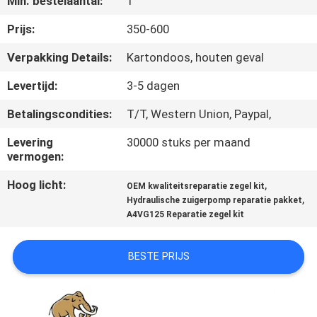
Min. bestelaantal:
1
CONTACTEER
ONS
Prijs:
350-600
Verpakking Details:
Kartondoos, houten geval
NIEUWS
Levertijd:
3-5 dagen
Betalingscondities:
T/T, Western Union, Paypal,
GEVALLEN
Levering
30000 stuks per maand
vermogen:
SITEMAP
Hoog licht:
,
OEM kwaliteitsreparatie zegel kit
,
Hydraulische zuigerpomp reparatie pakket
PRIVACY
A4VG125 Reparatie zegel kit
POLICY
BESTE PRIJS