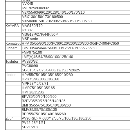
NVK45
KVC925/930/932
M2X55/63/96/120/128/146/150/170/210
M5X130/150/173/180/500
MX50/80/150/173/200/250/450/500/530/750
KAYABA
MAG150/170
KYB87
MSG18P/27P/44P/50P
MSF-serie
Komatsuu
HPV 35/55/90/160(PC60/120/200/220/300-3/5)PC400/PC650
Libherr
LPVD35/45/64/75/90/100/125/140/165/225/250
FMV075/100
LMF(V)45/64/75/90/100/125/140
Toshiba
PVB80/92
PVC80/90
SG 015/02/025/04/08/12/15/17/20/25
Linder
HPV55/75/105/135/165/210/280
HPR75/90/100/130/160
MPR28/45/63/71
HMR75/105/135/165
HMF28/35/50/
BPV35/50/70/100/200
B2PV35/50/75/105/140/186
BMF35/55/75/105/140/186/260
BMV35/55/75/105/135
BPR55/75/105/140/186/260
Zuur
PV90R(L)(M)030/42/55/75/100/130/180/250
PV42-28/41/51
SPV15/18