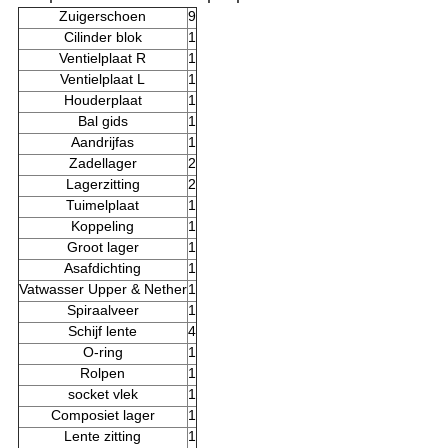
Zuigerschoen
9
Cilinder blok
1
Ventielplaat R
1
Ventielplaat L
1
Houderplaat
1
Bal gids
1
Aandrijfas
1
Zadellager
2
Lagerzitting
2
Tuimelplaat
1
Koppeling
1
Groot lager
1
Asafdichting
1
Vatwasser Upper & Nether
1
Spiraalveer
1
Schijf lente
4
O-ring
1
Rolpen
1
socket vlek
1
Composiet lager
1
Lente zitting
1