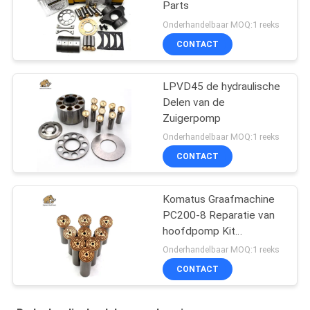
Parts
Onderhandelbaar MOQ:1 reeks
CONTACT
LPVD45 de hydraulische
Delen van de
Zuigerpomp
Onderhandelbaar MOQ:1 reeks
CONTACT
Komatus Graafmachine
PC200-8 Reparatie van
hoofdpomp Kit
Hydraulische pomp
Onderhandelbaar MOQ:1 reeks
Onderdeel zuigerpomp
CONTACT
Onderhoud reparatie
diensten