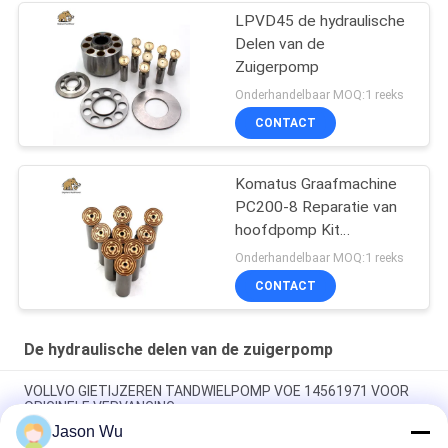
LPVD45 de hydraulische
Delen van de
Zuigerpomp
Onderhandelbaar MOQ:1 reeks
CONTACT
Komatus Graafmachine
PC200-8 Reparatie van
hoofdpomp Kit
Hydraulische pomp
Onderhandelbaar MOQ:1 reeks
Onderdeel zuigerpomp
CONTACT
Onderhoud reparatie
diensten
De hydraulische delen van de zuigerpomp
VOLLVO GIETIJZEREN TANDWIELPOMP VOE 14561971 VOOR
ORIGINELE VERVANGING
Jason Wu