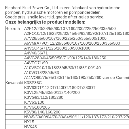
Elephant Fluid Power Co., Ltd. is een fabrikant van hydraulische
pompen, hydraulische motoren en pomponderdelen.
Goede prijs, snelle levertijd, goede after-sales service.
Onze belangrijkste productmodellen:
Rexroth
A2F12/23/28/55/80/107/160/200/225/250/335/500
A2FO10/12/16/23/28/32/45/56/63/80/90/107/125/160/18
A7V28/55/80/107/160/225/250/355/500/1000
A6VM(A7VO) 12/28/55/80/107/160/200/250/355/500
A4VSO45/71/125/180/250/500/1000
A4V40/56/71
A4VG28/40/45/50/56/71/90/125/140/180/250
A4VTG71/90
A10VSO10/16/18/28/45/63/71/85/100/140
A10VG18/28/45/63
A11VO60/75/95/130/145/160/190/250/260 van de Commi
Kawasaki
K3SP36C
K3V63DT/112DT/140DT/180DT/280DT
K3VL28/45/60/80/112/140/200
K3VG63/112/180/280
K7V63/100
K7VG180/265
K5V80/140/160/200
NV45/50/60/64/70/80/84/90/111/120/137/172/210/237/27
NX15
NVK45