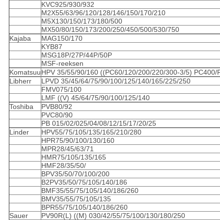
KVC925/930/932
M2X55/63/96/120/128/146/150/170/210
M5X130/150/173/180/500
MX50/80/150/173/200/250/450/500/530/750
Kajaba
MAG150/170
KYB87
MSG18P/27P/44P/50P
MSF-reeksen
Komatsuu
HPV 35/55/90/160 ((PC60/120/200/220/300-3/5) PC400
Libherr
LPVD 35/45/64/75/90/100/125/140/165/225/250
FMV075/100
LMF ((V) 45/64/75/90/100/125/140
Toshiba
PVB80/92
PVC80/90
PB 015/02/025/04/08/12/15/17/20/25
Linder
HPV55/75/105/135/165/210/280
HPR75/90/100/130/160
MPR28/45/63/71
HMR75/105/135/165
HMF28/35/50/
BPV35/50/70/100/200
B2PV35/50/75/105/140/186
BMF35/55/75/105/140/186/260
BMV35/55/75/105/135
BPR55/75/105/140/186/260
Sauer
PV90R(L) ((M) 030/42/55/75/100/130/180/250