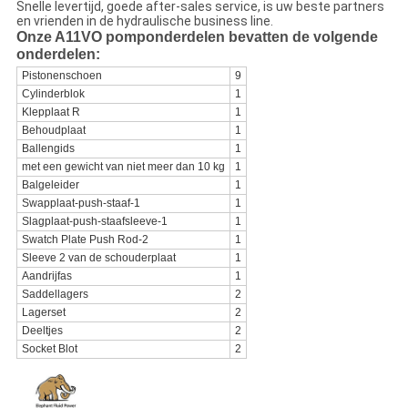
Snelle levertijd, goede after-sales service, is uw beste partners
en vrienden in de hydraulische business line.
Onze A11VO pomponderdelen bevatten de volgende
onderdelen:
Pistonenschoen
9
Cylinderblok
1
Klepplaat R
1
Behoudplaat
1
Ballengids
1
met een gewicht van niet meer dan 10 kg
1
Balgeleider
1
Swapplaat-push-staaf-1
1
Slagplaat-push-staafsleeve-1
1
Swatch Plate Push Rod-2
1
Sleeve 2 van de schouderplaat
1
Aandrijfas
1
Saddellagers
2
Lagerset
2
Deeltjes
2
Socket Blot
2