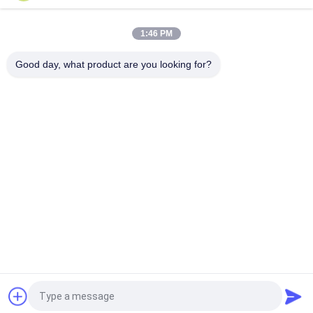
VOLLVO GIETIJZEREN TANDWIELPOMP VOE 14537295 VOOR
ORIGINELE VERVANGING
1:46 PM
VOLLVO GEGEERPOMP VOE 14782798 voor de oorspronkelijke
vervanging
Good day, what product are you looking for?
populaire categorieën
Alle
De Hydraulische 
Hydraulische Vane 
Delen Van De 
Pump Parts
Zuigerpomp
De Vervangstukken 
Hydraulische 
Van Bouwmachines
Tractorpompen
Hydraulische 
Hydraulische 
Zuigerpompen
Baanmotor
Hydraulische 
De Eenheid Van De 
Richtingklep
Orbitrolleiding
Vraag een offerte aan