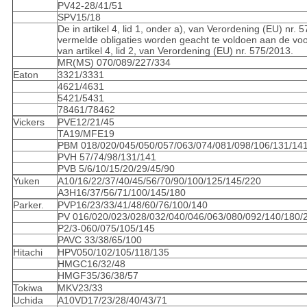
PV42-28/41/51
SPV15/18
De in artikel 4, lid 1, onder a), van Verordening (EU) nr. 
vermelde obligaties worden geacht te voldoen aan de v
van artikel 4, lid 2, van Verordening (EU) nr. 575/2013.
MR(MS) 070/089/227/334
Eaton
3321/3331
4621/4631
5421/5431
78461/78462
Vickers
PVE12/21/45
TA19/MFE19
PBM 018/020/045/050/057/063/074/081/098/106/131/14
PVH 57/74/98/131/141
PVB 5/6/10/15/20/29/45/90
Yuken
A10/16/22/37/40/45/56/70/90/100/125/145/220
A3H16/37/56/71/100/145/180
Parker.
PVP16/23/33/41/48/60/76/100/140
PV 016/020/023/028/032/040/046/063/080/092/140/180/
P2/3-060/075/105/145
PAVC 33/38/65/100
Hitachi
HPV050/102/105/118/135
HMGC16/32/48
HMGF35/36/38/57
Tokiwa
MKV23/33
Uchida
A10VD17/23/28/40/43/71