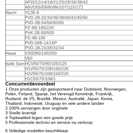
AP2D12/14/18/21/25/28/36/38/42
A8VO55/59/80/86/107/115/172
Nachi
YC35-6
PVD-2B-32/34/36/38/40/42/45/50
PVD-3B-54/56/60/66
PZ-6B-180/220
PVK-2B-50/505
PZ-4B-100
PVD-00B-14/16P
PVD-1B-23/28/32/34
Hawe
V30D95/140/250
V60
Italië Sam
HCV50/70/90/100/125
H1V55/75/108/160/226
H2V55/75/108/160/226
H1C55/75/108/1
Concurrentievoordeel
1 Onze producten zijn geëxporteerd naar Duitsland, Noorwegen,
Polen, Finland, Spanje, het Verenigd Koninkrijk, Frankrijk,
Rusland, de VS, Brazilië, Mexico, Australië, Japan, Korea,
Thailand, Indonesië, Uruguay en vele andere landen
2 100% vervangen door originele
3 Snelle levertijd
4 Topkwaliteit tegen een goede prijs
5 Professionele technici en service na verkoop
6 Volledige modellen beschikbaar