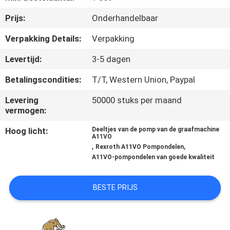
CONTACTEER
Prijs:
Onderhandelbaar
ONS
Verpakking Details:
Verpakking
NIEUWS
Levertijd:
3-5 dagen
Betalingscondities:
T/T, Western Union, Paypal
GEVALLEN
Levering
50000 stuks per maand
vermogen:
SITEMAP
Hoog licht:
Deeltjes van de pomp van de graafmachine
A11VO
,
,
Rexroth A11VO Pompondelen
PRIVACY
A11VO-pompondelen van goede kwaliteit
POLICY
BESTE PRIJS