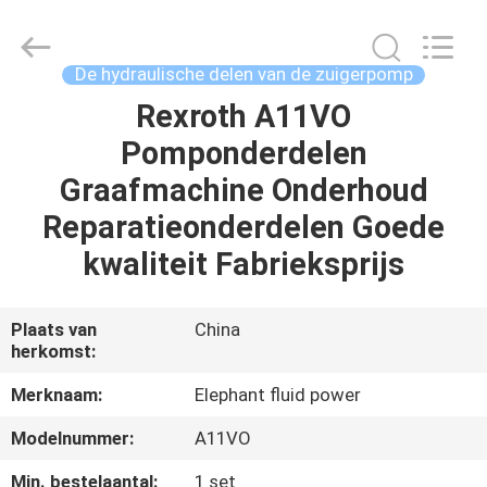
-
2026
Elephant
Fluid
Power
De hydraulische delen van de zuigerpomp
Co.,Ltd.
All
Rights
Rexroth A11VO
HUIS
Reserved.
Pomponderdelen
PRODUCTEN
Graafmachine Onderhoud
Reparatieonderdelen Goede
ONGEVEER
kwaliteit Fabrieksprijs
ONS
Plaats van
China
herkomst:
FABRIEKSREIS
Merknaam:
Elephant fluid power
KWALITEITSCONTROLE
Modelnummer:
A11VO
Min. bestelaantal:
1 set