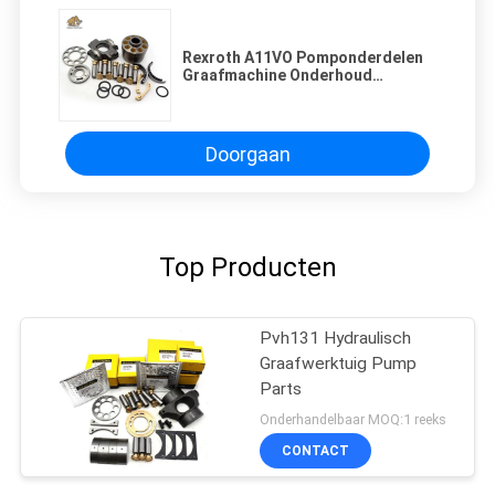
Rexroth A11VO Pomponderdelen
Graafmachine Onderhoud
Reparatieonderdelen Goede
kwaliteit Fabrieksprijs
Doorgaan
Top Producten
Pvh131 Hydraulisch
Graafwerktuig Pump
Parts
Onderhandelbaar MOQ:1 reeks
CONTACT