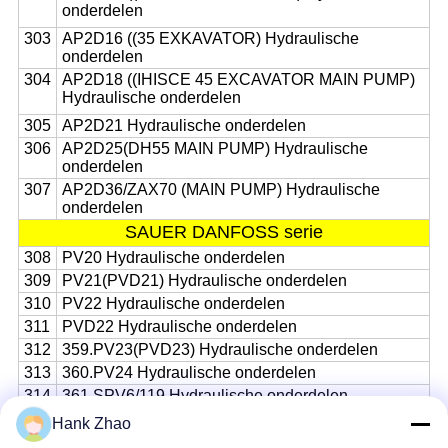
onderdelen
303
AP2D16 ((35 EXKAVATOR) Hydraulische
onderdelen
304
AP2D18 ((IHISCE 45 EXCAVATOR MAIN PUMP)
Hydraulische onderdelen
305
AP2D21 Hydraulische onderdelen
306
AP2D25(DH55 MAIN PUMP) Hydraulische
onderdelen
307
AP2D36/ZAX70 (MAIN PUMP) Hydraulische
onderdelen
SAUER DANFOSS serie
308
PV20 Hydraulische onderdelen
309
PV21(PVD21) Hydraulische onderdelen
310
PV22 Hydraulische onderdelen
311
PVD22 Hydraulische onderdelen
312
359.PV23(PVD23) Hydraulische onderdelen
313
360.PV24 Hydraulische onderdelen
314
361.SPV6/119 Hydraulische onderdelen
315
362.PV25 Hydraulische onderdelen
Hank Zhao
316
363.PV26 Hydraulische onderdelen