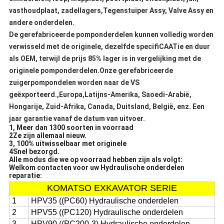
vasthoudplaat, zadellagers,Tegenstuiper Assy, Valve Assy en
andere onderdelen.
De gerefabriceerde pomponderdelen kunnen volledig worden
verwisseld met de originele, dezelfde specifiCAATie en duur
als OEM, terwijl de prijs 85% lager is in vergelijking met de
originele pomponderdelen.Onze gerefabriceerde
zuigerpompondelen worden naar de VS
geëxporteerd.,Europa,Latijns-Amerika, Saoedi-Arabië,
Hongarije, Zuid-Afrika, Canada, Duitsland, België, enz. Een
jaar garantie vanaf de datum van uitvoer.
1, Meer dan 1300 soorten in voorraad
2Ze zijn allemaal nieuw.
3, 100% uitwisselbaar met originele
4Snel bezorgd.
Alle modus die we op voorraad hebben zijn als volgt:
Welkom contacten voor uw Hydraulische onderdelen
reparatie:
KOMATSO EXKAVATOR SERIE
1
HPV35 ((PC60) Hydraulische onderdelen
2
HPV55 ((PC120) Hydraulische onderdelen
3
HPV90 ((PC200-3) Hydraulische onderdelen