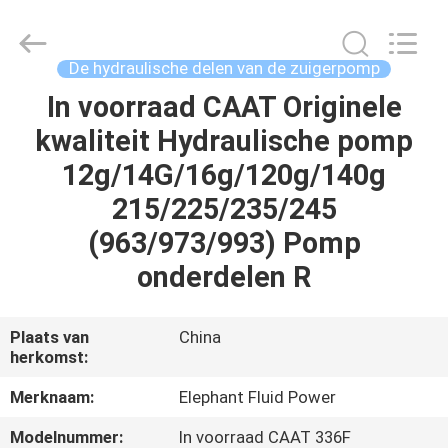
-
2026
Elephant
Fluid
Power
De hydraulische delen van de zuigerpomp
Co.,Ltd.
All
Rights
In voorraad CAAT Originele
HUIS
Reserved.
kwaliteit Hydraulische pomp
PRODUCTEN
12g/14G/16g/120g/140g
215/225/235/245
ONGEVEER
(963/973/993) Pomp
ONS
onderdelen R
FABRIEKSREIS
Plaats van
China
herkomst:
KWALITEITSCONTROLE
Merknaam:
Elephant Fluid Power
Modelnummer:
In voorraad CAAT 336F