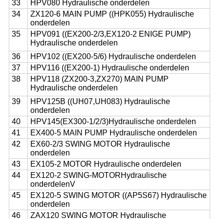
33
HPV080 Hydraulische onderdelen
34
ZX120-6 MAIN PUMP ((HPK055) Hydraulische
onderdelen
35
HPV091 ((EX200-2/3,EX120-2 ENIGE PUMP)
Hydraulische onderdelen
36
HPV102 ((EX200-5/6) Hydraulische onderdelen
37
HPV116 ((EX200-1) Hydraulische onderdelen
38
HPV118 (ZX200-3,ZX270) MAIN PUMP
Hydraulische onderdelen
39
HPV125B ((UH07,UH083) Hydraulische
onderdelen
40
HPV145(EX300-1/2/3)Hydraulische onderdelen
41
EX400-5 MAIN PUMP Hydraulische onderdelen
42
EX60-2/3 SWING MOTOR Hydraulische
onderdelen
43
EX105-2 MOTOR Hydraulische onderdelen
44
EX120-2 SWING-MOTOR
Hydraulische
onderdelenV
45
EX120-5 SWING MOTOR ((AP5S67) Hydraulische
onderdelen
46
ZAX120 SWING MOTOR Hydraulische