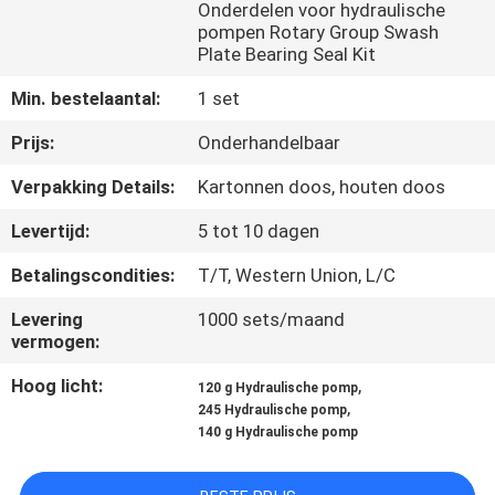
CONTACTEER
Onderdelen voor hydraulische
pompen Rotary Group Swash
ONS
Plate Bearing Seal Kit
Min. bestelaantal:
1 set
NIEUWS
Prijs:
Onderhandelbaar
GEVALLEN
Verpakking Details:
Kartonnen doos, houten doos
Levertijd:
5 tot 10 dagen
SITEMAP
Betalingscondities:
T/T, Western Union, L/C
Levering
1000 sets/maand
PRIVACY
vermogen:
POLICY
Hoog licht:
,
120 g Hydraulische pomp
,
245 Hydraulische pomp
140 g Hydraulische pomp