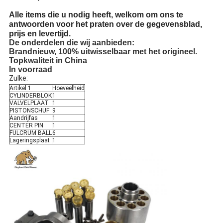
Alle items die u nodig heeft, welkom om ons te
antwoorden voor het praten over de gegevensblad,
prijs en levertijd.
De onderdelen die wij aanbieden:
Brandnieuw, 100% uitwisselbaar met het origineel.
Topkwaliteit in China
In voorraad
Zulke:
Artikel 1
Hoeveelheid
CYLINDERBLOK
1
VALVELPLAAT
1
PISTONSCHUF
9
Aandrijfas
1
CENTER PIN
1
FULCRUM BALL
6
Lageringsplaat
1