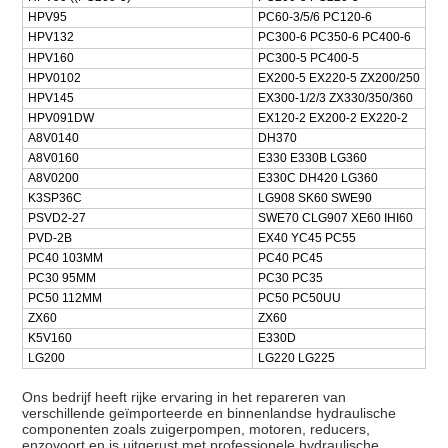
HPV95
PC60-3/5/6 PC120-6
HPV132
PC300-6 PC350-6 PC400-6
HPV160
PC300-5 PC400-5
HPV0102
EX200-5 EX220-5 ZX200/250
HPV145
EX300-1/2/3 ZX330/350/360
HPV091DW
EX120-2 EX200-2 EX220-2
A8V0140
DH370
A8V0160
E330 E330B LG360
A8V0200
E330C DH420 LG360
K3SP36C
LG908 SK60 SWE90
PSVD2-27
SWE70 CLG907 XE60 IHI60
PVD-2B
EX40 YC45 PC55
PC40 103MM
PC40 PC45
PC30 95MM
PC30 PC35
PC50 112MM
PC50 PC50UU
ZX60
ZX60
K5V160
E330D
LG200
LG220 LG225
Ons bedrijf heeft rijke ervaring in het repareren van
verschillende geïmporteerde en binnenlandse hydraulische
componenten zoals zuigerpompen, motoren, reducers,
enzovoort.en is uitgerust met professionele hydraulische