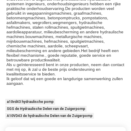
systemen ingenieurs, onderhoudsingenieurs hebben een rijke
praktische onderhoudservaring.De producten worden veel
gebruikt in wegspanningsmachines, graafmachines,
betonmengmachines, betonpomptrucks, pompstations,
asfaltmakers, wegrollers,wegmengers, hydraulische
hefmachines, stalen rollmachines, spuitgietmachines,
aardolieapparatuur, milieubescherming en andere hydraulische
machines.bouwmachines, metallurgische machines,
mijnbouwmachines, hefmachines, spuitgietmachines,
chemische machines, aardolie, scheepvaart,
milieubescherming en andere gebieden.Het bedrijf heeft een
flexibel mechanisme., goede reputatie, goede service en
betrouwbare productkwaliteit.
Als u geïnteresseerd bent in onze producten, neem dan contact
met mij op, ik zal u de beste prijs ondersteuning en
kwaliteitsservice te bieden.
Ik geloof dat wij een goede en langdurige samenwerking zullen
aangaan.
a10vd43 hydraulische pomp
SGS de Hydraulische Delen van de Zuigerpomp
A10VD43 de hydraulische Delen van de Zuigerpomp