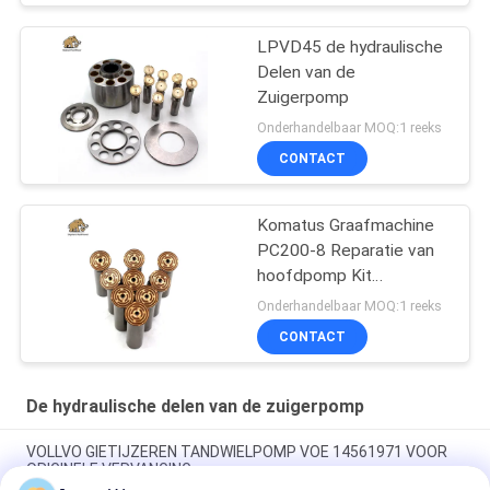
LPVD45 de hydraulische
Delen van de
Zuigerpomp
Onderhandelbaar MOQ:1 reeks
CONTACT
Komatus Graafmachine
PC200-8 Reparatie van
hoofdpomp Kit
Hydraulische pomp
Onderhandelbaar MOQ:1 reeks
Onderdeel zuigerpomp
CONTACT
Onderhoud reparatie
diensten
De hydraulische delen van de zuigerpomp
VOLLVO GIETIJZEREN TANDWIELPOMP VOE 14561971 VOOR
ORIGINELE VERVANGING