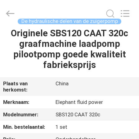
-
2026
Elephant
Fluid
Power
De hydraulische delen van de zuigerpomp
Co.,Ltd.
All
Rights
Originele SBS120 CAAT 320c
HUIS
Reserved.
graafmachine laadpomp
PRODUCTEN
pilootpomp goede kwaliteit
fabrieksprijs
ONGEVEER
ONS
Plaats van
China
herkomst:
FABRIEKSREIS
Merknaam:
Elephant fluid power
Modelnummer:
SBS120 CAAT 320c
KWALITEITSCONTROLE
Min. bestelaantal:
1 set