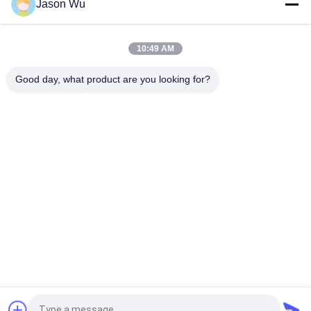
Jason Wu
VOLLVO GIETIJZEREN TANDWIELPOMP VOE 14537295 VOOR
ORIGINELE VERVANGING
10:49 AM
VOLLVO GEGEERPOMP VOE 14782798 voor de oorspronkelijke
vervanging
Good day, what product are you looking for?
populaire categorieën
Alle
De Hydraulische 
Hydraulische Vane 
Delen Van De 
Pump Parts
Zuigerpomp
De Vervangstukken 
Hydraulische 
Van Bouwmachines
Tractorpompen
Hydraulische 
Hydraulische 
Zuigerpompen
Baanmotor
Hydraulische 
De Eenheid Van De 
Richtingklep
Orbitrolleiding