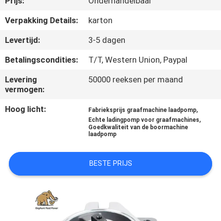
Prijs:
Onderhandelbaar
CONTACTEER
ONS
Verpakking Details:
karton
Levertijd:
3-5 dagen
NIEUWS
Betalingscondities:
T/T, Western Union, Paypal
Levering
50000 reeksen per maand
GEVALLEN
vermogen:
Hoog licht:
,
Fabrieksprijs graafmachine laadpomp
SITEMAP
,
Echte ladingpomp voor graafmachines
Goedkwaliteit van de boormachine
laadpomp
PRIVACY
POLICY
BESTE PRIJS