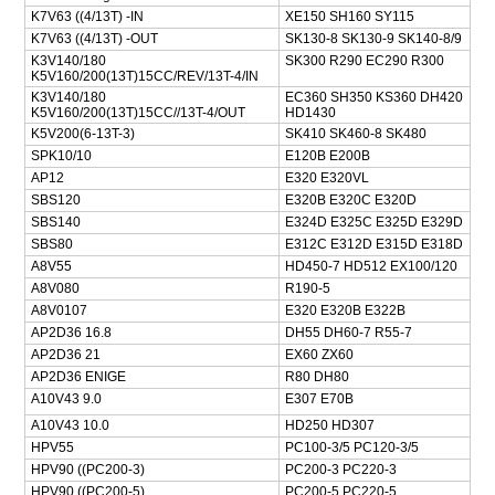
K7V63 ((4/13T) -IN
XE150 SH160 SY115
K7V63 ((4/13T) -OUT
SK130-8 SK130-9 SK140-8/9
K3V140/180
SK300 R290 EC290 R300
K5V160/200(13T)15CC/REV/13T-4/IN
K3V140/180
EC360 SH350 KS360 DH420
K5V160/200(13T)15CC//13T-4/OUT
HD1430
K5V200(6-13T-3)
SK410 SK460-8 SK480
SPK10/10
E120B E200B
AP12
E320 E320VL
SBS120
E320B E320C E320D
SBS140
E324D E325C E325D E329D
SBS80
E312C E312D E315D E318D
A8V55
HD450-7 HD512 EX100/120
A8V080
R190-5
A8V0107
E320 E320B E322B
AP2D36 16.8
DH55 DH60-7 R55-7
AP2D36 21
EX60 ZX60
AP2D36 ENIGE
R80 DH80
A10V43 9.0
E307 E70B
A10V43 10.0
HD250 HD307
HPV55
PC100-3/5 PC120-3/5
HPV90 ((PC200-3)
PC200-3 PC220-3
HPV90 ((PC200-5)
PC200-5 PC220-5