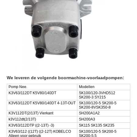
We leveren de volgende boormachine-voorlaadpompen:
Pomp Nee.
Modellen
K3V63/112DT K5V80/140DT
SK100/120-3VHD512
SK200-3 SY215
K3V63/112DT K5V80/140DT 4-13T-OUT
SK100/120-5 SK200-5
SK200-8VSK350-8
K3V112DT(2/13T) Vierkant
SH200A1A2
k3V112dt(2/13T)
SH200A3
K3V63/112DTP ((2-13T) -3)
SK115 SK135 SK235
K3V63/112 ((12T) ((2-12T) KOBELCO
SK100/120-5 SK200-5
Alleen voor gebruik
SK200-5.5