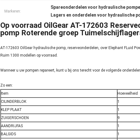
Spareonderdelen voor hydraulische pomp
Markeren:
Lagers en onderdelen voor hydraulische 
Op voorraad OilGear AT-172603 Reserveo
pomp Roterende groep Tuimelschijflagera
AT-172603 OilGear hydraulische pomp, reserveonderdelen, over Elephant FLuid Power
Ruim 1300 modellen op voorraad.
Wanneer u uw pompen repareert, kunt u bij ons terecht voor de volgende onderdele
Zo een:
Item
Hoeveelheid
CILINDERBLOK
1
KLEP PLAAT
1
ZUIGERSCHOEN
9
AANDRIJFAS
1
BALGIDS
1