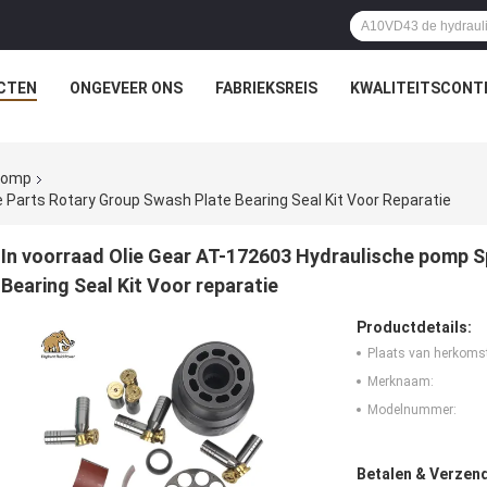
CTEN
ONGEVEER ONS
FABRIEKSREIS
KWALITEITSCONT
rpomp
 Parts Rotary Group Swash Plate Bearing Seal Kit Voor Reparatie
In voorraad Olie Gear AT-172603 Hydraulische pomp S
Bearing Seal Kit Voor reparatie
Productdetails:
Plaats van herkoms
Merknaam:
Modelnummer:
Betalen & Verzen