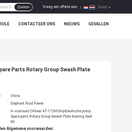
Vraag een offerte aan
Zoeken
|
Dutch
ROLE
CONTACTEER ONS
NIEUWS
GEVALLEN
pare Parts Rotary Group Swash Plate
t:
China
Elephant Fluid Power
In voorraad OilGear AT-172603Hydraulische pomp
Spare parts Rotary Group Swash Plate Bearing Seal
Kit
den Algemene voorwaarden: