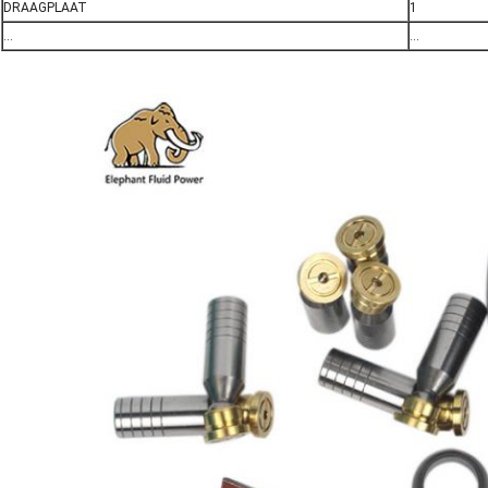
DRAAGPLAAT
1
...
...