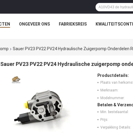
CTEN
ONGEVEER ONS
FABRIEKSREIS
KWALITEITSCONT
rpomp
Sauer PV23 PV22 PV24 Hydraulische Zuigerpomp Onderdelen Re
Sauer PV23 PV22 PV24 Hydraulische zuigerpomp onder
Productdetails:
Plaats van herkoms
Merknaam:
Modelnummer:
Betalen & Verzen
Min. bestelaantal:
Prijs:
Verpakking Details: