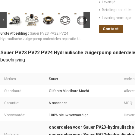
Levertijd:
Betalingscondities:
Levering vermogen:
Contact
Grote Afbeelding :
Sauer PV23 PV22 PV24
Hydraulische zuigerpomp onderdelen reparatie kit
Sauer PV23 PV22 PV24 Hydraulische zuigerpomp onderdelen
beschrijving
Merken:
Sauer
code 
Standaard:
Olifants Vloeibare Macht
Aflever
Garantie:
6 maanden
MOQ:
Voorwaarde:
100% nieuw vervaardigd
Haven:
onderdelen voor Sauer PV23-hydraulische
onderdelen voor Sauer PV22-hydraulische
Markeren: