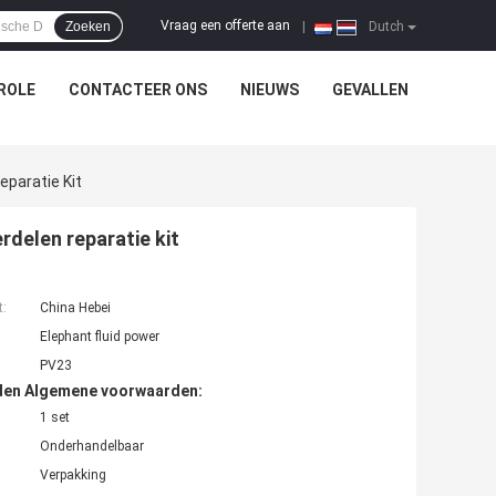
Vraag een offerte aan
Zoeken
|
Dutch
ROLE
CONTACTEER ONS
NIEUWS
GEVALLEN
paratie Kit
delen reparatie kit
t:
China Hebei
Elephant fluid power
PV23
den Algemene voorwaarden:
1 set
Onderhandelbaar
Verpakking