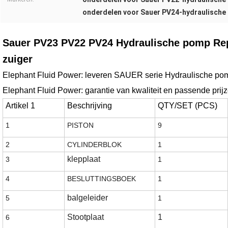
onderdelen voor Sauer PV24-hydraulische 
Sauer PV23 PV22 PV24 Hydraulische pomp Rep
zuiger
Elephant Fluid Power: leveren SAUER serie Hydraulische po
Elephant Fluid Power: garantie van kwaliteit en passende prijze
Artikel 1
Beschrijving
QTY/SET (PCS)
1
PISTON
9
2
CYLINDERBLOK
1
klepplaat
3
1
4
BESLUTTINGSBOEK
1
balgeleider
5
1
Stootplaat
1
6