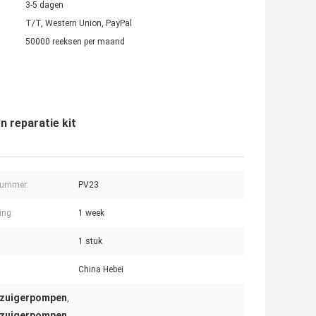
3-5 dagen
T/T, Western Union, PayPal
50000 reeksen per maand
 reparatie kit
nummer:
PV23
ing:
1 week
1 stuk
China Hebei
 zuigerpompen
,
 zuigerpompen