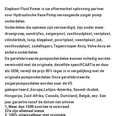
Elephant Fluid Power is uw aftermarket oplossing partner
voor Hydraulische Vane Pomp vervangende zuiger pomp
onderdelen.
Onderdelen die opnieuw zijn vervaardigd, zijn onder meer:
draaigroep, aandrijfas, zuigerpoot, vasthoudplaat, vastplaat,
cilinderblok, loop, klepplaat, poortplaat, swashplaat, juk,
vasthoudplaat, zadellagers,Tegenstuiper Assy, Valve Assy en
andere onderdelen.
De gerefabriceerde pomponderdelen kunnen volledig worden
verwisseld met de originele, dezelfde specifiCAATie en duur
als OEM, terwijl de prijs 85% lager is in vergelijking met de
originele pomponderdelen.Onze gerefabriceerde
zuigerpompondelen worden naar de VS
geëxporteerd.,Europa,Latijns-Amerika, Saoedi-Arabië,
Hongarije, Zuid-Afrika, Canada, Duitsland, België, enz. Een
jaar garantie vanaf de datum van uitvoer.
1, Meer dan 1300 soorten in voorraad
2Ze zijn allemaal nieuw.
3, 100% uitwisselbaar met originele