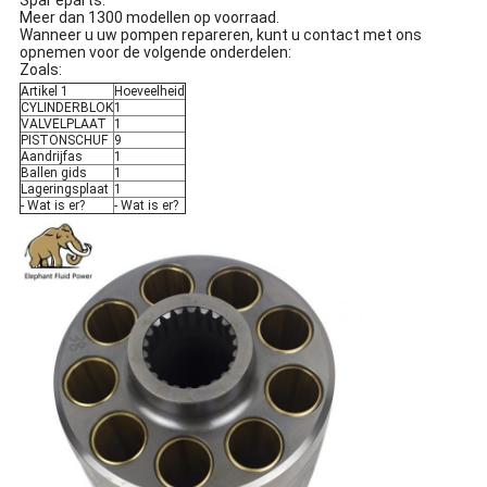
Spar eparts.
Meer dan 1300 modellen op voorraad.
Wanneer u uw pompen repareren, kunt u contact met ons
opnemen voor de volgende onderdelen:
Zoals:
Artikel 1
Hoeveelheid
CYLINDERBLOK
1
VALVELPLAAT
1
PISTONSCHUF
9
Aandrijfas
1
Ballen gids
1
Lageringsplaat
1
- Wat is er?
- Wat is er?