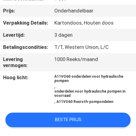
CONTACTEER
Prijs:
Onderhandelbaar
ONS
Verpakking Details:
Kartondoos, Houten doos
NIEUWS
Levertijd:
3 dagen
Betalingscondities:
T/T, Western Union, L/C
GEVALLEN
Levering
1000 Reeks/maand
vermogen:
SITEMAP
Hoog licht:
A11VO60 onderdelen voor hydraulische
pompen
,
PRIVACY
onderdelen voor hydraulische pompen in
voorraad
POLICY
,
A11VO60 Rexroth-pompondelen
BESTE PRIJS