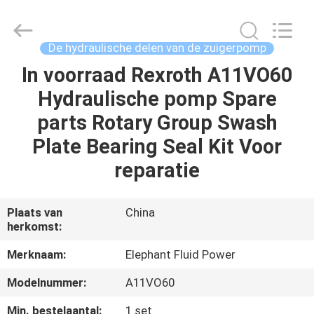
-
2026
Elephant
Fluid
Power
De hydraulische delen van de zuigerpomp
Co.,Ltd.
All
Rights
In voorraad Rexroth A11VO60
HUIS
Reserved.
Hydraulische pomp Spare
PRODUCTEN
parts Rotary Group Swash
Plate Bearing Seal Kit Voor
ONGEVEER
reparatie
ONS
Plaats van
China
herkomst:
FABRIEKSREIS
Merknaam:
Elephant Fluid Power
KWALITEITSCONTROLE
Modelnummer:
A11VO60
Min. bestelaantal:
1 set