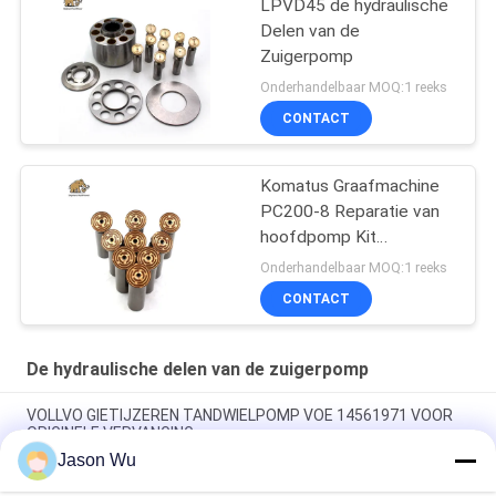
LPVD45 de hydraulische
Delen van de
Zuigerpomp
Onderhandelbaar MOQ:1 reeks
CONTACT
Komatus Graafmachine
PC200-8 Reparatie van
hoofdpomp Kit
Hydraulische pomp
Onderhandelbaar MOQ:1 reeks
Onderdeel zuigerpomp
CONTACT
Onderhoud reparatie
diensten
De hydraulische delen van de zuigerpomp
VOLLVO GIETIJZEREN TANDWIELPOMP VOE 14561971 VOOR
ORIGINELE VERVANGING
Jason Wu
VOLLVO GIETIJZEREN TANDWIELPOMP VOE 14537295 VOOR