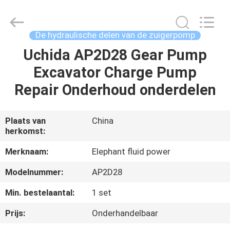
-
2026
Elephant
Fluid
Power
De hydraulische delen van de zuigerpomp
Co.,Ltd.
All
Rights
Uchida AP2D28 Gear Pump
HUIS
Reserved.
Excavator Charge Pump
PRODUCTEN
Repair Onderhoud onderdelen
ONGEVEER
Plaats van
China
herkomst:
ONS
Merknaam:
Elephant fluid power
FABRIEKSREIS
Modelnummer:
AP2D28
Min. bestelaantal:
1 set
KWALITEITSCONTROLE
Prijs:
Onderhandelbaar