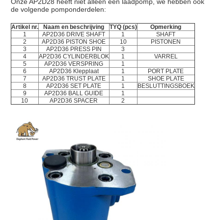
Onze AP2D28 heeft niet alleen een laadpomp, we hebben ook
de volgende pomponderdelen:
Artikel nr.
Naam en beschrijving
TYQ (pcs)
Opmerking
1
AP2D36 DRIVE SHAFT
1
SHAFT
2
AP2D36 PISTON SHOE
10
PISTONEN
3
AP2D36 PRESS PIN
3
4
AP2D36 CYLINDERBLOK
1
VARREL
5
AP2D36 VERSPRING
1
6
AP2D36 Klepplaat
1
PORT PLATE
7
AP2D36 TRUST PLATE
1
SHOE PLATE
8
AP2D36 SET PLATE
1
BESLUTTINGSBOEK
9
AP2D36 BALL GUIDE
1
10
AP2D36 SPACER
2