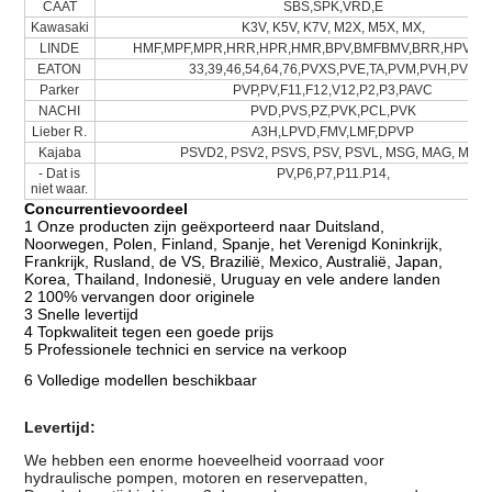
CAAT
SBS,SPK,VRD,E
Kawasaki
K3V, K5V, K7V, M2X, M5X, MX,
LINDE
HMF,MPF,MPR,HRR,HPR,HMR,BPV,BMFBMV,BRR,HPV,H
EATON
33,39,46,54,64,76,PVXS,PVE,TA,PVM,PVH,PVB
Parker
PVP,PV,F11,F12,V12,P2,P3,PAVC
NACHI
PVD,PVS,PZ,PVK,PCL,PVK
Lieber R.
A3H,LPVD,FMV,LMF,DPVP
Kajaba
PSVD2, PSV2, PSVS, PSV, PSVL, MSG, MAG, MSF
- Dat is
PV,P6,P7,P11.P14,
niet waar.
Concurrentievoordeel
1 Onze producten zijn geëxporteerd naar Duitsland,
Noorwegen, Polen, Finland, Spanje, het Verenigd Koninkrijk,
Frankrijk, Rusland, de VS, Brazilië, Mexico, Australië, Japan,
Korea, Thailand, Indonesië, Uruguay en vele andere landen
2 100% vervangen door originele
3 Snelle levertijd
4 Topkwaliteit tegen een goede prijs
5 Professionele technici en service na verkoop
6 Volledige modellen beschikbaar
Levertijd:
We hebben een enorme hoeveelheid voorraad voor
hydraulische pompen, motoren en reservepatten,