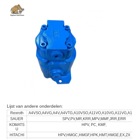
Lijst van andere onderdelen:
Rexroth
A4VSO,A4VG,A4V,A4VTG,A10VSO,A11VO,A10VG,A11VG,A10F,A
SAUER
SPV,PV,MR,KRR,MPV,MMF,JRR,ERR
KOMATS
HPV, PC, KMF,
U
HITACHI
HPV,HMGC,HMGF,HPK,HMT,HMGE,EX,ZX