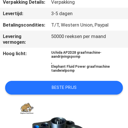
CONTACTEER
Verpakking Details:
Verpakking
ONS
Levertijd:
3-5 dagen
Betalingscondities:
T/T, Western Union, Paypal
NIEUWS
Levering
50000 reeksen per maand
vermogen:
GEVALLEN
Hoog licht:
Uchida AP2D28 graafmachine-
aandrijvingspomp
,
SITEMAP
Elephant Fluid Power graafmachine
tandwielpomp
PRIVACY
BESTE PRIJS
POLICY