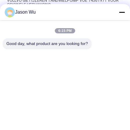
VOLLVO GIETIJZEREN TANDWIELPOMP VOE 14561971 VOOR
ORIGINELE VERVANGING
Jason Wu
VOLLVO GIETIJZEREN TANDWIELPOMP VOE 14537295 VOOR
ORIGINELE VERVANGING
6:15 PM
VOLLVO GEGEERPOMP VOE 14782798 voor de oorspronkelijke
vervanging
Good day, what product are you looking for?
populaire categorieën
Alle
De Hydraulische 
Hydraulische Vane 
Delen Van De 
Pump Parts
Zuigerpomp
De Vervangstukken 
Hydraulische 
Van Bouwmachines
Tractorpompen
Hydraulische 
Hydraulische 
Zuigerpompen
Baanmotor
Hydraulische 
De Eenheid Van De 
Richtingklep
Orbitrolleiding