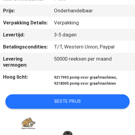
CONTACTEER
Prijs:
Onderhandelbaar
ONS
Verpakking Details:
Verpakking
NIEUWS
Levertijd:
3-5 dagen
Betalingscondities:
T/T, Western Union, Paypal
GEVALLEN
Levering
50000 reeksen per maand
vermogen:
SITEMAP
Hoog licht:
,
9217993 pomp voor graafmachines
9218005 pomp voor graafmachines
PRIVACY
POLICY
BESTE PRIJS