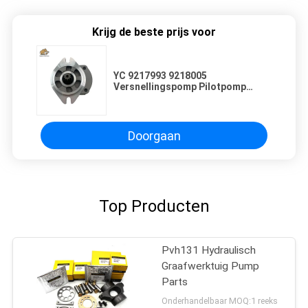
Krijg de beste prijs voor
YC 9217993 9218005
Versnellingspomp Pilotpomp
Ladingspomp Voor
graafmachines Onderhoud en
reparatie
Doorgaan
Top Producten
Pvh131 Hydraulisch
Graafwerktuig Pump
Parts
Onderhandelbaar MOQ:1 reeks