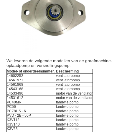
We leveren de volgende modellen van de graafmachine-
oplaadpomp en versnellingspomp:
Model- of onderdeelnummer.
Bescherming
14602252
ventilatorpomp
14561971
ventilatorpomp
14561868
ventilatorpomp
14543168
ventilatorpomp
14533496
motor van de ventilator
14531612
motor van de ventilator
PC40MR
tandwielpomp
PC56
tandwielpomp
PC78US - 6
tandwielpomp
PVD - 2B - 50P
tandwielpomp
K3V112
tandwielpomp
K3V140
tandwielpomp
K3V63
tandwielpomp