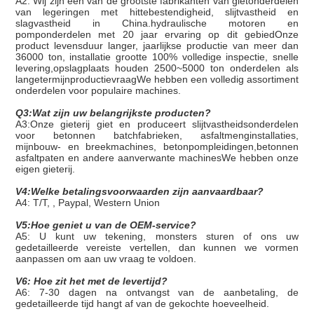
A2: Wij zijn een van de grootste fabrikanten van gietonderdelen
van legeringen met hittebestendigheid, slijtvastheid en
slagvastheid in China.hydraulische motoren en
pomponderdelen met 20 jaar ervaring op dit gebiedOnze
product levensduur langer, jaarlijkse productie van meer dan
36000 ton, installatie grootte 100% volledige inspectie, snelle
levering,opslagplaats houden 2500~5000 ton onderdelen als
langetermijnproductievraagWe hebben een volledig assortiment
onderdelen voor populaire machines.
Q3:Wat zijn uw belangrijkste producten?
A3:Onze gieterij giet en produceert slijtvastheidsonderdelen
voor betonnen batchfabrieken, asfaltmenginstallaties,
mijnbouw- en breekmachines, betonpompleidingen,betonnen
asfaltpaten en andere aanverwante machinesWe hebben onze
eigen gieterij.
V4:Welke betalingsvoorwaarden zijn aanvaardbaar?
A4: T/T, , Paypal, Western Union
V5:Hoe geniet u van de OEM-service?
A5: U kunt uw tekening, monsters sturen of ons uw
gedetailleerde vereiste vertellen, dan kunnen we vormen
aanpassen om aan uw vraag te voldoen.
V6: Hoe zit het met de levertijd?
A6: 7-30 dagen na ontvangst van de aanbetaling, de
gedetailleerde tijd hangt af van de gekochte hoeveelheid.