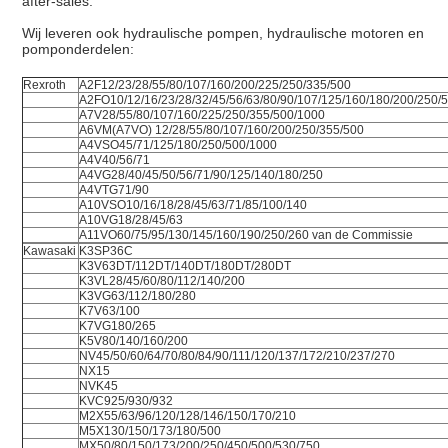
after-sales.
Wij leveren ook hydraulische pompen, hydraulische motoren en
pomponderdelen:
Rexroth
A2F12/23/28/55/80/107/160/200/225/250/335/500
A2FO10/12/16/23/28/32/45/56/63/80/90/107/125/160/180/200/250/
A7V28/55/80/107/160/225/250/355/500/1000
A6VM(A7VO) 12/28/55/80/107/160/200/250/355/500
A4VSO45/71/125/180/250/500/1000
A4V40/56/71
A4VG28/40/45/50/56/71/90/125/140/180/250
A4VTG71/90
A10VSO10/16/18/28/45/63/71/85/100/140
A10VG18/28/45/63
A11VO60/75/95/130/145/160/190/250/260 van de Commissie
Kawasaki
K3SP36C
K3V63DT/112DT/140DT/180DT/280DT
K3VL28/45/60/80/112/140/200
K3VG63/112/180/280
K7V63/100
K7VG180/265
K5V80/140/160/200
NV45/50/60/64/70/80/84/90/111/120/137/172/210/237/270
NX15
NVK45
KVC925/930/932
M2X55/63/96/120/128/146/150/170/210
M5X130/150/173/180/500
MX50/80/150/173/200/250/450/500/530/750