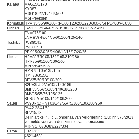
Kajaba
MAG150/170
KYB87
MSG18P/27P/44P/50P
MSF-reeksen
Komatsuu
HPV 35/55/90/160 ((PC60/120/200/220/300-3/5) PC400/PC650
Libherr
LPVD 35/45/64/75/90/100/125/140/165/225/250
FMV075/100
LMF ((V) 45/64/75/90/100/125/140
Toshiba
PVB80/92
PVC80/90
PB 015/02/025/04/08/12/15/17/20/25
Linder
HPV55/75/105/135/165/210/280
HPR75/90/100/130/160
MPR28/45/63/71
HMR75/105/135/165
HMF28/35/50/
BPV35/50/70/100/200
B2PV35/50/75/105/140/186
BMF35/55/75/105/140/186/260
BMV35/55/75/105/135
BPR55/75/105/140/186/260
Sauer
PV90R(L) ((M) 030/42/55/75/100/130/180/250
PV42-28/41/51
SPV15/18
De in artikel 4, lid 1, onder a), van Verordening (EU) nr. 575/2013
vermelde voorwaarden zijn niet van toepassing.
MR(MS) 070/089/227/334
Eaton
3321/3331
4621/4631