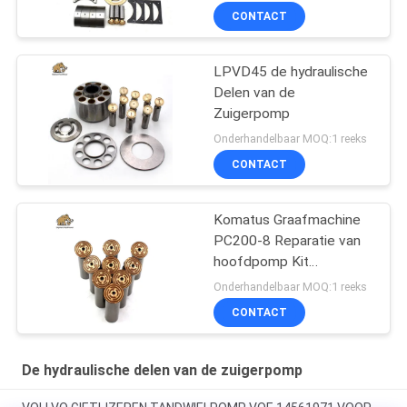
CONTACT
LPVD45 de hydraulische
Delen van de
Zuigerpomp
Onderhandelbaar MOQ:1 reeks
CONTACT
Komatus Graafmachine
PC200-8 Reparatie van
hoofdpomp Kit
Hydraulische pomp
Onderhandelbaar MOQ:1 reeks
Onderdeel zuigerpomp
CONTACT
Onderhoud reparatie
diensten
De hydraulische delen van de zuigerpomp