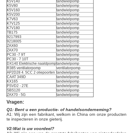
K5V140
tandwielpomp
K5V80
tandwielpomp
K5V160
tandwielpomp
K5V200
tandwielpomp
K7V63
tandwielpomp
K7V125
tandwielpomp
K7V180
tandwielpomp
TB175
tandwielpomp
9217993
tandwielpomp
9218005
tandwielpomp
ZAX60
tandwielpomp
ZAX70
tandwielpomp
PC30 -7 9T
tandwielpomp
PC30 - 7 10T
tandwielpomp
DX140 Elektrische naaldpomp
tandwielpomp
R385 ventilatorpomp
ventilatorpomp
AP2D28 4. 5CC 2 oliepoorten
tandwielpomp
CAAT 349D
tandwielpomp
KX165
tandwielpomp
PSVD2 - 27E
tandwielpomp
SBS120
tandwielpomp
ZAX70 - 5G
tandwielpomp
Vragen:
Q1: Bent u een productie- of handelsonderneming?
A1: Wij zijn een fabrikant, welkom in China om onze producten
te inspecteren in onze gieterij.
V2:Wat is uw voordeel?