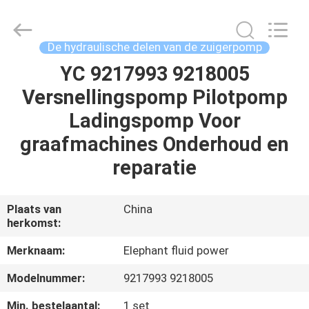
-
2026
Elephant
Fluid
Power
De hydraulische delen van de zuigerpomp
Co.,Ltd.
All
Rights
YC 9217993 9218005
HUIS
Reserved.
Versnellingspomp Pilotpomp
PRODUCTEN
Ladingspomp Voor
graafmachines Onderhoud en
ONGEVEER
reparatie
ONS
Plaats van
China
herkomst:
FABRIEKSREIS
Merknaam:
Elephant fluid power
KWALITEITSCONTROLE
Modelnummer:
9217993 9218005
Min. bestelaantal:
1 set