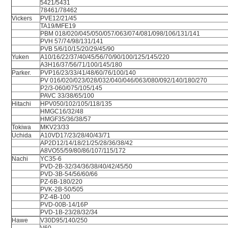
5421/5431
78461/78462
Vickers
PVE12/21/45
TA19/MFE19
PBM 018/020/045/050/057/063/074/081/098/106/131/141
PVH 57/74/98/131/141
PVB 5/6/10/15/20/29/45/90
Yuken
A10/16/22/37/40/45/56/70/90/100/125/145/220
A3H16/37/56/71/100/145/180
Parker.
PVP16/23/33/41/48/60/76/100/140
PV 016/020/023/028/032/040/046/063/080/092/140/180/270
P2/3-060/075/105/145
PAVC 33/38/65/100
Hitachi
HPV050/102/105/118/135
HMGC16/32/48
HMGF35/36/38/57
Tokiwa
MKV23/33
Uchida
A10VD17/23/28/40/43/71
AP2D12/14/18/21/25/28/36/38/42
A8VO55/59/80/86/107/115/172
Nachi
YC35-6
PVD-2B-32/34/36/38/40/42/45/50
PVD-3B-54/56/60/66
PZ-6B-180/220
PVK-2B-50/505
PZ-4B-100
PVD-00B-14/16P
PVD-1B-23/28/32/34
Hawe
V30D95/140/250