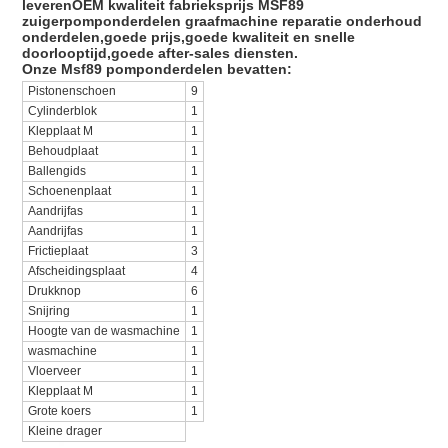
leveren
OEM kwaliteit fabrieksprijs MSF89
zuigerpomponderdelen graafmachine reparatie onderhoud
onderdelen,goede prijs,goede kwaliteit en snelle
doorlooptijd,goede after-sales diensten.
Onze Msf89 pomponderdelen bevatten:
Pistonenschoen
9
Cylinderblok
1
Klepplaat M
1
Behoudplaat
1
Ballengids
1
Schoenenplaat
1
Aandrijfas
1
Aandrijfas
1
Frictieplaat
3
Afscheidingsplaat
4
Drukknop
6
Snijring
1
Hoogte van de wasmachine
1
wasmachine
1
Vloerveer
1
Klepplaat M
1
Grote koers
1
Kleine drager