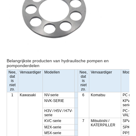
Belangrijkste producten van hydraulische pompen en
pomponderdelen
Nee,
Vervaardiger
Modellen
Nee,
Vervaardiger
Modell
dat
dat
is
is
niet
niet
zo.
zo.
1
Kawasaki
NV-serie
6
Komatsu
PC ((H
NVK-SERIE
KPV/KM
serie
H3V / H5V / H7V-
PC-CO
serie
VALVE
KVC-serie
7
Mitsubishi /
SPV10/
KATERPILLER
M2X-serie
SPK10/
M5X-serie
PPS14