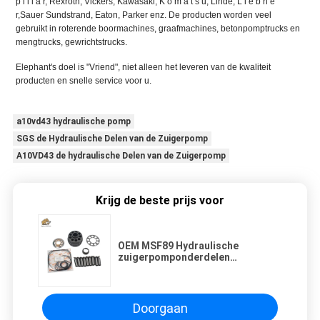
p i l l a r, Rexroth, Vickers, Kawasaki, K o m a t s u, Linde, L i e b h e
r,Sauer Sundstrand, Eaton, Parker enz. De producten worden veel
gebruikt in roterende boormachines, graafmachines, betonpomptrucks en
mengtrucks, gewrichtstrucks.
Elephant's doel is "Vriend", niet alleen het leveren van de kwaliteit
producten en snelle service voor u.
a10vd43 hydraulische pomp
SGS de Hydraulische Delen van de Zuigerpomp
A10VD43 de hydraulische Delen van de Zuigerpomp
Krijg de beste prijs voor
OEM MSF89 Hydraulische
zuigerpomponderdelen
Graafmachine reparatie
onderhoudsonderdelen
Doorgaan