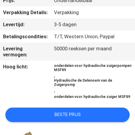
Prijs:
Onderhandelbaar
CONTACTEER
ONS
Verpakking Details:
Verpakking
Levertijd:
3-5 dagen
NIEUWS
Betalingscondities:
T/T, Western Union, Paypal
Levering
50000 reeksen per maand
GEVALLEN
vermogen:
Hoog licht:
onderdelen voor hydraulische zuigerpompen
SITEMAP
MSF89
,
Hydraulische de Delenoem van de
Zuigerpomp
PRIVACY
,
onderdelen voor hydraulische zuiger MSF89
POLICY
BESTE PRIJS