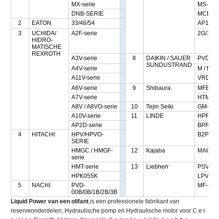
MX-serie
MS-SER
DNB-SERIE
MCB-S
2
EATON
33/46/54
AP12/SB
3
UCHIDA/
A2F-serie
2G/14G
HIDRO-
MATISCHE
REXROTH
A3V-serie
8
DAIKIN / SAUER
PVD-ser
SUNDUSTRAND
A4V-serie
M / MF-
A11V-serie
VRD-se
A6V-serie
9
Shibaura.
MFB/SG
A7V-serie
HTM-se
A8V / A8VO-serie
10
Tejin Seiki
GM-seri
A10V-serie
11
LINDE
HPR-se
AP2D-serie
BPR-SE
4
HITACHI
HPV/HPVO-
B2PV-se
SERIE
HMGC / HMGF-
12
Kajaba
MAG / M
serie
HMT-serie
13
Liebherr
PSV2-se
HPK055K
LPVD-s
5
NACHI
PVD-
MF-seri
00B/0B/1B/2B/3B
Liquid Power van een olifant
,is een professionele fabrikant van
reserveonderdelen, Hydraulische pomp en Hydraulische motor voor C e r