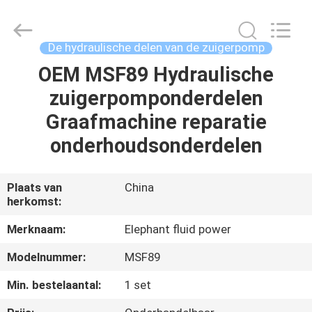
-
2026
Elephant
Fluid
Power
De hydraulische delen van de zuigerpomp
Co.,Ltd.
All
Rights
OEM MSF89 Hydraulische
HUIS
Reserved.
zuigerpomponderdelen
PRODUCTEN
Graafmachine reparatie
onderhoudsonderdelen
ONGEVEER
ONS
Plaats van
China
herkomst:
FABRIEKSREIS
Merknaam:
Elephant fluid power
Modelnummer:
MSF89
KWALITEITSCONTROLE
Min. bestelaantal:
1 set