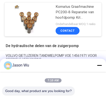
Komatus Graafmachine
PC200-8 Reparatie van
hoofdpomp Kit
Hydraulische pomp
Onderhandelbaar MOQ:1 reeks
Onderdeel zuigerpomp
CONTACT
Onderhoud reparatie
diensten
De hydraulische delen van de zuigerpomp
VOLLVO GIETIJZEREN TANDWIELPOMP VOE 14561971 VOOR
ORIGINELE VERVANGING
Jason Wu
VOLLVO GIETIJZEREN TANDWIELPOMP VOE 14537295 VOOR
ORIGINELE VERVANGING
7:10 AM
VOLLVO GEGEERPOMP VOE 14782798 voor de oorspronkelijke
vervanging
Good day, what product are you looking for?
populaire categorieën
Alle