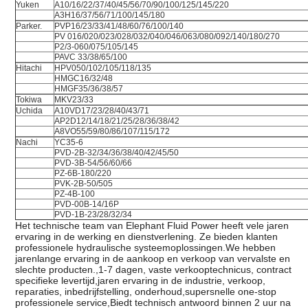
Yuken
A10/16/22/37/40/45/56/70/90/100/125/145/220
A3H16/37/56/71/100/145/180
Parker.
PVP16/23/33/41/48/60/76/100/140
PV 016/020/023/028/032/040/046/063/080/092/140/180/270
P2/3-060/075/105/145
PAVC 33/38/65/100
Hitachi
HPV050/102/105/118/135
HMGC16/32/48
HMGF35/36/38/57
Tokiwa
MKV23/33
Uchida
A10VD17/23/28/40/43/71
AP2D12/14/18/21/25/28/36/38/42
A8VO55/59/80/86/107/115/172
Nachi
YC35-6
PVD-2B-32/34/36/38/40/42/45/50
PVD-3B-54/56/60/66
PZ-6B-180/220
PVK-2B-50/505
PZ-4B-100
PVD-00B-14/16P
PVD-1B-23/28/32/34
Het technische team van Elephant Fluid Power heeft vele jaren
ervaring in de werking en dienstverlening. Ze bieden klanten
professionele hydraulische systeemoplossingen.We hebben
jarenlange ervaring in de aankoop en verkoop van vervalste en
slechte producten.,1-7 dagen, vaste verkooptechnicus, contract
specifieke levertijd,jaren ervaring in de industrie, verkoop,
reparaties, inbedrijfstelling, onderhoud,supersnelle one-stop
professionele service,Biedt technisch antwoord binnen 2 uur na