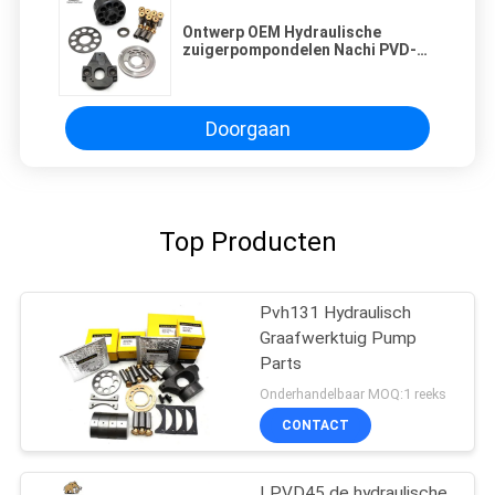
Ontwerp OEM Hydraulische
zuigerpompondelen Nachi PVD-
00B-16
Doorgaan
Top Producten
Pvh131 Hydraulisch
Graafwerktuig Pump
Parts
Onderhandelbaar MOQ:1 reeks
CONTACT
LPVD45 de hydraulische