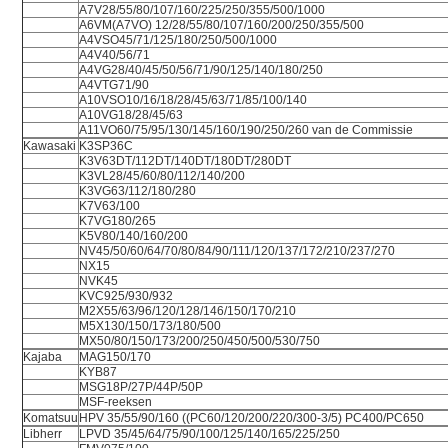
A7V28/55/80/107/160/225/250/355/500/1000
A6VM(A7VO) 12/28/55/80/107/160/200/250/355/500
A4VSO45/71/125/180/250/500/1000
A4V40/56/71
A4VG28/40/45/50/56/71/90/125/140/180/250
A4VTG71/90
A10VSO10/16/18/28/45/63/71/85/100/140
A10VG18/28/45/63
A11VO60/75/95/130/145/160/190/250/260 van de Commissie
Kawasaki
K3SP36C
K3V63DT/112DT/140DT/180DT/280DT
K3VL28/45/60/80/112/140/200
K3VG63/112/180/280
K7V63/100
K7VG180/265
K5V80/140/160/200
NV45/50/60/64/70/80/84/90/111/120/137/172/210/237/270
NX15
NVK45
KVC925/930/932
M2X55/63/96/120/128/146/150/170/210
M5X130/150/173/180/500
MX50/80/150/173/200/250/450/500/530/750
Kajaba
MAG150/170
KYB87
MSG18P/27P/44P/50P
MSF-reeksen
Komatsuu
HPV 35/55/90/160 ((PC60/120/200/220/300-3/5) PC400/PC650
Libherr
LPVD 35/45/64/75/90/100/125/140/165/225/250