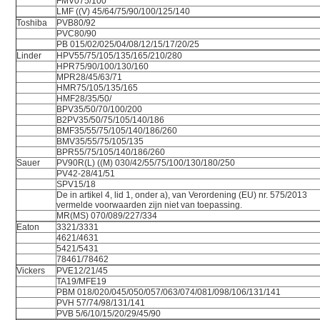
FMV075/100
LMF ((V) 45/64/75/90/100/125/140
Toshiba
PVB80/92
PVC80/90
PB 015/02/025/04/08/12/15/17/20/25
Linder
HPV55/75/105/135/165/210/280
HPR75/90/100/130/160
MPR28/45/63/71
HMR75/105/135/165
HMF28/35/50/
BPV35/50/70/100/200
B2PV35/50/75/105/140/186
BMF35/55/75/105/140/186/260
BMV35/55/75/105/135
BPR55/75/105/140/186/260
Sauer
PV90R(L) ((M) 030/42/55/75/100/130/180/250
PV42-28/41/51
SPV15/18
De in artikel 4, lid 1, onder a), van Verordening (EU) nr. 575/2013
vermelde voorwaarden zijn niet van toepassing.
MR(MS) 070/089/227/334
Eaton
3321/3331
4621/4631
5421/5431
78461/78462
Vickers
PVE12/21/45
TA19/MFE19
PBM 018/020/045/050/057/063/074/081/098/106/131/141
PVH 57/74/98/131/141
PVB 5/6/10/15/20/29/45/90