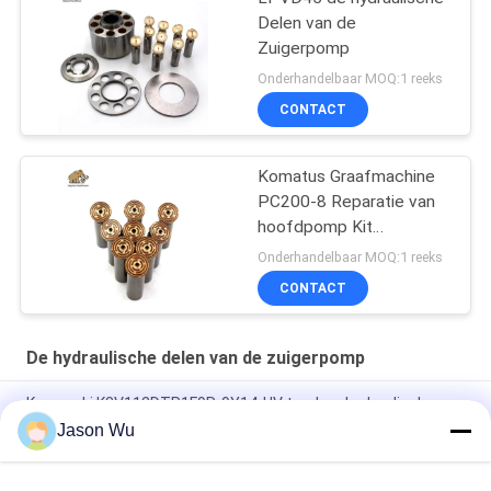
Delen van de
Zuigerpomp
Onderhandelbaar MOQ:1 reeks
CONTACT
Komatus Graafmachine
PC200-8 Reparatie van
hoofdpomp Kit
Hydraulische pomp
Onderhandelbaar MOQ:1 reeks
Onderdeel zuigerpomp
CONTACT
Onderhoud reparatie
diensten
De hydraulische delen van de zuigerpomp
Kawasaki K3V112DTP1F9R-9Y14-HV tandem hydraulische
zuiger hoofdpomp
Jason Wu
Parker heavy-duty hogedruk axiale zuigerpomp met variabel
slagvolume PV140R1K1T1NMMC.