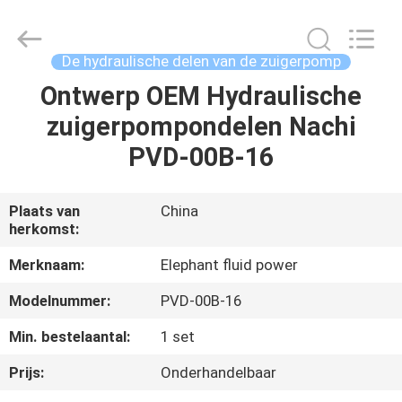
-
2026
Elephant
Fluid
Power
De hydraulische delen van de zuigerpomp
Co.,Ltd.
All
Rights
Ontwerp OEM Hydraulische
HUIS
Reserved.
zuigerpompondelen Nachi
PRODUCTEN
PVD-00B-16
ONGEVEER
Plaats van
China
herkomst:
ONS
Merknaam:
Elephant fluid power
FABRIEKSREIS
Modelnummer:
PVD-00B-16
Min. bestelaantal:
1 set
KWALITEITSCONTROLE
Prijs:
Onderhandelbaar