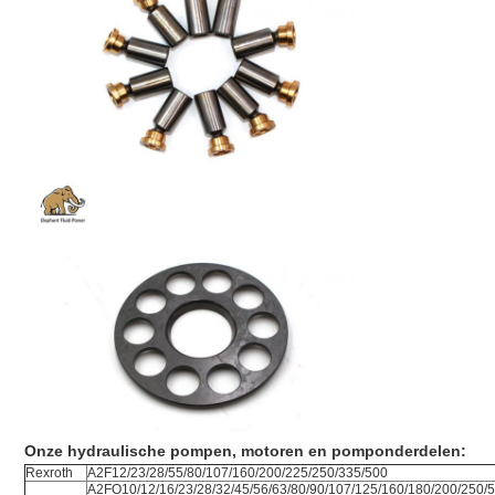
Onze hydraulische pompen, motoren en pomponderdelen:
Rexroth
A2F12/23/28/55/80/107/160/200/225/250/335/500
A2FO10/12/16/23/28/32/45/56/63/80/90/107/125/160/180/200/250/