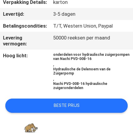
CONTACTEER
Verpakking Details:
karton
ONS
Levertijd:
3-5 dagen
Betalingscondities:
T/T, Western Union, Paypal
NIEUWS
Levering
50000 reeksen per maand
vermogen:
GEVALLEN
Hoog licht:
onderdelen voor hydraulische zuigerpompen
van Nachi PVD-00B-16
,
SITEMAP
Hydraulische de Delenoem van de
Zuigerpomp
,
Nachi PVD-00B-16 hydraulische
PRIVACY
zuigeronderdelen
POLICY
BESTE PRIJS