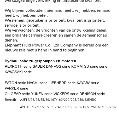
werkdagStrenge verwerking en uitstekende kwaliteit
Wij blijven volhouden: niemand heeft, wij hebben; iemand
heeft, wij hebben beter.
We nemen: gebruiker is prioriteit, kwaliteit is prioriteit,
service is prioriteit.
We verwachten: de vruchten van de ontwikkeling delen,
een briljante carrière creëren en samen de gemeenschap
dienen.
Elephant Fluid Power Co., Ltd Company is bereid om een
nieuwe reis met u hand in hand te beginnen!
Hydraulische zuigerpompen en motoren
REXROTH serie SAUER DANFOS serie KOMATSU serie serie
KAWASAKI serie
EATON serie NACHI serie LIEBHERR serie KAYABA serie
PARKER serie
OILGEAR serie YUKEN serie VICKERS serie DENISON serie
Rexroth
A2F12/23/28/55/80/107/160/200/225/250/335/500
A2FO10/12/16/23/28/32/45/56/63/80/90/107/125/160/180/200/