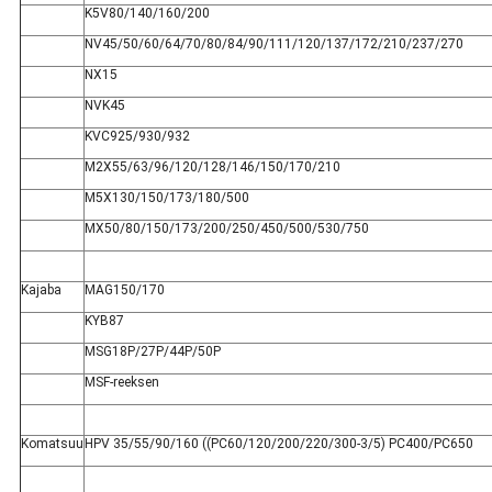
K5V80/140/160/200
NV45/50/60/64/70/80/84/90/111/120/137/172/210/237/270
NX15
NVK45
KVC925/930/932
M2X55/63/96/120/128/146/150/170/210
M5X130/150/173/180/500
MX50/80/150/173/200/250/450/500/530/750
Kajaba
MAG150/170
KYB87
MSG18P/27P/44P/50P
MSF-reeksen
Komatsuu
HPV 35/55/90/160 ((PC60/120/200/220/300-3/5) PC400/PC650