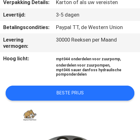
CONTACTEER
Verpakking Details:
Karton of als uw vereisten
ONS
Levertijd:
3-5 dagen
Betalingscondities:
Paypal TT, de Western Union
NIEUWS
Levering
30000 Reeksen per Maand
vermogen:
GEVALLEN
Hoog licht:
,
mpt044 onderdelen voor zuurpomp
,
onderdelen voor zuurpompen
mpt046 sauer danfoss hydraulische
SITEMAP
pomponderdelen
PRIVACY
BESTE PRIJS
POLICY