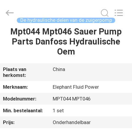
-
2026
Elephant
Fluid
Power
De hydraulische delen van de zuigerpomp
Co.,Ltd.
All
Rights
Mpt044 Mpt046 Sauer Pump
HUIS
Reserved.
Parts Danfoss Hydraulische
PRODUCTEN
Oem
ONGEVEER
Plaats van
China
herkomst:
ONS
Merknaam:
Elephant Fluid Power
FABRIEKSREIS
Modelnummer:
MPT044 MPT046
Min. bestelaantal:
1 set
KWALITEITSCONTROLE
Prijs:
Onderhandelbaar