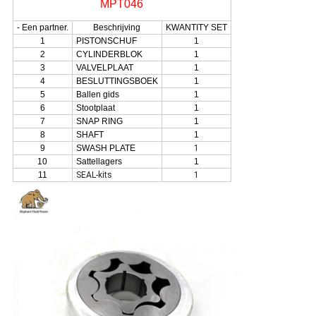
MPT046
- Een partner.
Beschrijving
KWANTITY SET
1
PISTONSCHUF
1
2
CYLINDERBLOK
1
3
VALVELPLAAT
1
4
BESLUTTINGSBOEK
1
5
Ballen gids
1
6
Stootplaat
1
7
SNAP RING
1
8
SHAFT
1
9
SWASH PLATE
1
10
Sattellagers
1
11
SEAL-kits
1