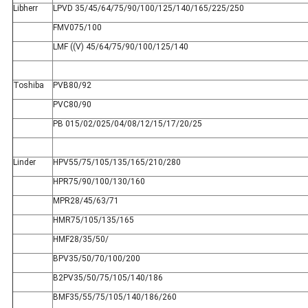
Libherr
LPVD 35/45/64/75/90/100/125/140/165/225/250
FMV075/100
LMF ((V) 45/64/75/90/100/125/140
Toshiba
PVB80/92
PVC80/90
PB 015/02/025/04/08/12/15/17/20/25
Linder
HPV55/75/105/135/165/210/280
HPR75/90/100/130/160
MPR28/45/63/71
HMR75/105/135/165
HMF28/35/50/
BPV35/50/70/100/200
B2PV35/50/75/105/140/186
BMF35/55/75/105/140/186/260