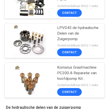
Onderhandelbaar MOQ:1 reeks
CONTACT
LPVD45 de hydraulische
Delen van de
Zuigerpomp
Onderhandelbaar MOQ:1 reeks
CONTACT
Komatus Graafmachine
PC200-8 Reparatie van
hoofdpomp Kit
Hydraulische pomp
Onderhandelbaar MOQ:1 reeks
Onderdeel zuigerpomp
CONTACT
Onderhoud reparatie
diensten
De hydraulische delen van de zuigerpomp