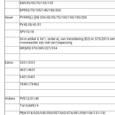
BMV35/55/75/105/135
BPR55/75/105/140/186/260
Sauer
PV90R(L) ((M) 030/42/55/75/100/130/180/250
PV42-28/41/51
SPV15/18
De in artikel 4, lid 1, onder a), van Verordening (EU) nr. 575/2013 ve
voorwaarden zijn niet van toepassing.
MR(MS) 070/089/227/334
Eaton
3321/3331
4621/4631
5421/5431
78461/78462
Vickers
PVE12/21/45
TA19/MFE19
PBM 018/020/045/050/057/063/074/081/098/106/131/141