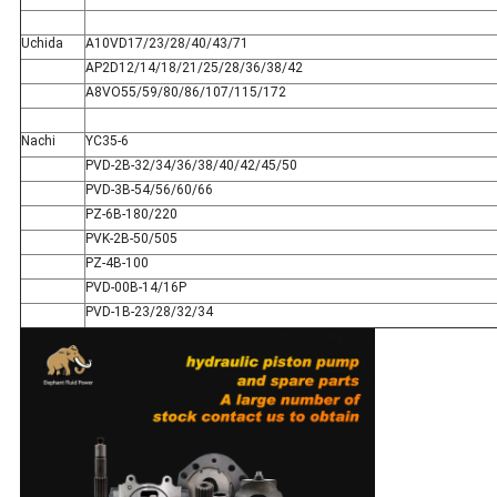
Uchida
A10VD17/23/28/40/43/71
AP2D12/14/18/21/25/28/36/38/42
A8VO55/59/80/86/107/115/172
Nachi
YC35-6
PVD-2B-32/34/36/38/40/42/45/50
PVD-3B-54/56/60/66
PZ-6B-180/220
PVK-2B-50/505
PZ-4B-100
PVD-00B-14/16P
PVD-1B-23/28/32/34