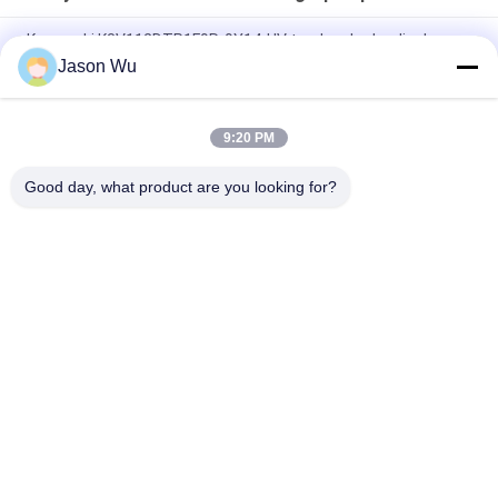
Kawasaki K3V112DTP1F9R-9Y14-HV tandem hydraulische
zuiger hoofdpomp
Jason Wu
Parker heavy-duty hogedruk axiale zuigerpomp met variabel
slagvolume PV140R1K1T1NMMC.
9:20 PM
C101-25-LMS-hydraulische versnellingspomp voor zwaar werk
Good day, what product are you looking for?
populaire categorieën
Alle
De Hydraulische 
Hydraulische Vane 
Delen Van De 
Pump Parts
Zuigerpomp
De Vervangstukken 
Hydraulische 
Van Bouwmachines
Tractorpompen
Hydraulische 
Hydraulische 
Zuigerpompen
Baanmotor
Hydraulische 
De Eenheid Van De 