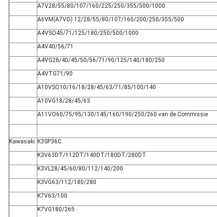
A7V28/55/80/107/160/225/250/355/500/1000
A6VM(A7VO) 12/28/55/80/107/160/200/250/355/500
A4VSO45/71/125/180/250/500/1000
A4V40/56/71
A4VG28/40/45/50/56/71/90/125/140/180/250
A4VTG71/90
A10VSO10/16/18/28/45/63/71/85/100/140
A10VG18/28/45/63
A11VO60/75/95/130/145/160/190/250/260 van de Commissie
Kawasaki
K3SP36C
K3V63DT/112DT/140DT/180DT/280DT
K3VL28/45/60/80/112/140/200
K3VG63/112/180/280
K7V63/100
K7VG180/265