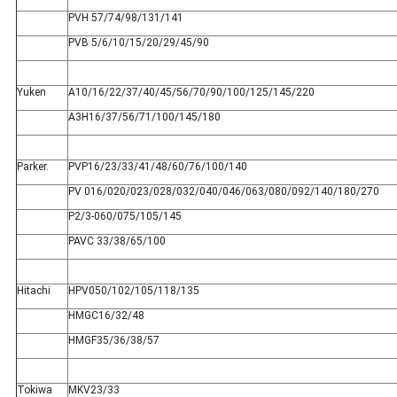
PVH 57/74/98/131/141
PVB 5/6/10/15/20/29/45/90
Yuken
A10/16/22/37/40/45/56/70/90/100/125/145/220
A3H16/37/56/71/100/145/180
Parker.
PVP16/23/33/41/48/60/76/100/140
PV 016/020/023/028/032/040/046/063/080/092/140/180/270
P2/3-060/075/105/145
PAVC 33/38/65/100
Hitachi
HPV050/102/105/118/135
HMGC16/32/48
HMGF35/36/38/57
Tokiwa
MKV23/33