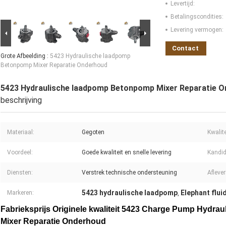
Levertijd:
Betalingscondities:
Levering vermogen:
Contact
Grote Afbeelding :
5423 Hydraulische laadpomp
Betonpomp Mixer Reparatie Onderhoud
5423 Hydraulische laadpomp Betonpomp Mixer Reparatie 
beschrijving
Materiaal:
Gegoten
Kwalite
Voordeel:
Goede kwaliteit en snelle levering
Kandid
Diensten:
Verstrek technische ondersteuning
Aflever
5423 hydraulische laadpomp
Elephant flu
Markeren:
,
Fabrieksprijs Originele kwaliteit 5423 Charge Pump Hydr
Mixer Reparatie Onderhoud