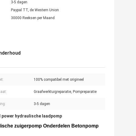
3-5 dagen
Paypal TT, de Western Union
30000 Reeksen per Maand
Onderhoud
it:
100% compatibel met origineel
aat:
Graafwerktuigreparatie, Pompreparatie
ing:
3-5 dagen
id power hydraulische laadpomp
aulische zuigerpomp Onderdelen Betonpomp