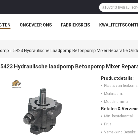
CTEN
ONGEVEER ONS
FABRIEKSREIS
KWALITEITSCONT
rpomp
5423 Hydraulische Laadpomp Betonpomp Mixer Reparatie Ond
5423 Hydraulische laadpomp Betonpomp Mixer Repar
Productdetails:
Plaats van herkoms
Merknaam:
Modelnummer:
Betalen & Verzen
Min. bestelaantal:
Prijs:
Verpakking Details: