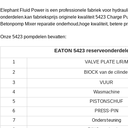
Elephant Fluid Power is een professionele fabriek voor hydra
onderdelen.kan fabrieksprijs originele kwaliteit 5423 Charge
Betonpomp Mixer reparatie onderhoud,hoge kwaliteit, betere prij
Onze 5423 pompdelen bevatten:
EATON 5423 reserveonderdel
1
VALVE PLATE L/R/
2
BIOCK van de cilinde
3
VUUR
4
Wasmachine
5
PISTONSCHUF
6
PRESS-PIN
7
Ondersteuning