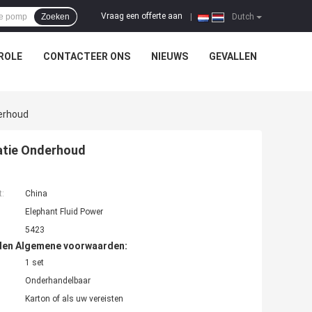
Vraag een offerte aan
Zoeken
|
Dutch
ROLE
CONTACTEER ONS
NIEUWS
GEVALLEN
erhoud
atie Onderhoud
t:
China
Elephant Fluid Power
5423
den Algemene voorwaarden:
1 set
Onderhandelbaar
Karton of als uw vereisten