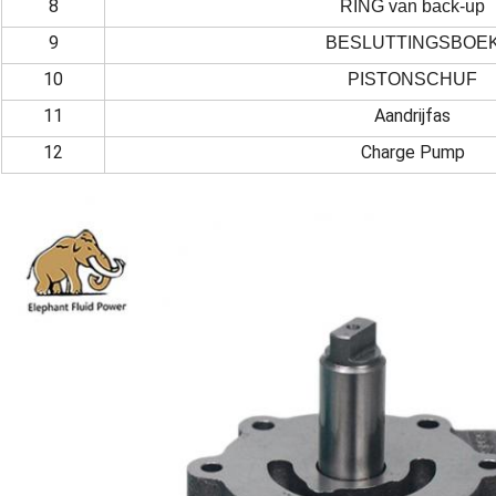
8
RING van back-up
9
BESLUTTINGSBOE
10
PISTONSCHUF
11
Aandrijfas
12
Charge Pump