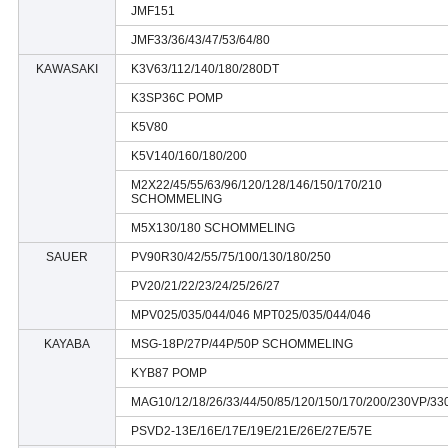
JMF151
JMF33/36/43/47/53/64/80
KAWASAKI
K3V63/112/140/180/280DT
K3SP36C POMP
K5V80
K5V140/160/180/200
M2X22/45/55/63/96/120/128/146/150/170/210
SCHOMMELING
M5X130/180 SCHOMMELING
SAUER
PV90R30/42/55/75/100/130/180/250
PV20/21/22/23/24/25/26/27
MPV025/035/044/046 MPT025/035/044/046
KAYABA
MSG-18P/27P/44P/50P SCHOMMELING
KYB87 POMP
MAG10/12/18/26/33/44/50/85/120/150/170/200/230VP/33
PSVD2-13E/16E/17E/19E/21E/26E/27E/57E