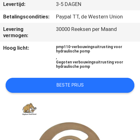
CONTACTEER
Levertijd:
3-5 DAGEN
ONS
Betalingscondities:
Paypal TT, de Western Union
Levering
30000 Reeksen per Maand
NIEUWS
vermogen:
Hoog licht:
pmp110-verbouwingsuitrusting voor
GEVALLEN
hydraulische pomp
,
Gegoten verbouwingsuitrusting voor
hydraulische pomp
SITEMAP
BESTE PRIJS
PRIVACY
POLICY