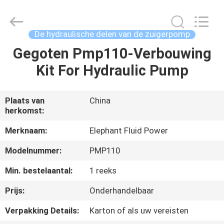
-
2026
Elephant
Fluid
Power
De hydraulische delen van de zuigerpomp
Co.,Ltd.
All
Rights
Gegoten Pmp110-Verbouwing
HUIS
Reserved.
Kit For Hydraulic Pump
PRODUCTEN
Plaats van
China
herkomst:
ONGEVEER
ONS
Merknaam:
Elephant Fluid Power
Modelnummer:
PMP110
FABRIEKSREIS
Min. bestelaantal:
1 reeks
Prijs:
Onderhandelbaar
KWALITEITSCONTROLE
Verpakking Details:
Karton of als uw vereisten