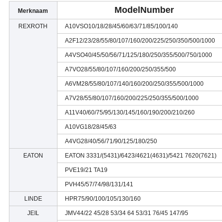
ModelNumber
Merknaam
REXROTH
A10VSO10/18/28/45/60/63/71/85/100/140
A2F12/23/28/55/80/107/160/200/225/250/350/500/1000
A4VSO40/45/50/56/71/125/180/250/355/500/750/1000
A7VO28/55/80/107/160/200/250/355/500
A6VM28/55/80/107/140/160/200/250/355/500/1000
A7V28/55/80/107/160/200/225/250/355/500/1000
A11V40/60/75/95/130/145/160/190/200/210/260
A10VG18/28/45/63
A4VG28/40/56/71/90/125/180/250
EATON
EATON 3331/(5431)/6423/4621(4631)/5421 7620(7621)
PVE19/21 TA19
PVH45/57/74/98/131/141
LINDE
HPR75/90/100/105/130/160
JEIL
JMV44/22 45/28 53/34 64 53/31 76/45 147/95