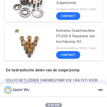
Zuigerpomp
Onderhandelbaar MOQ:1 reeks
CONTACT
Komatus Graafmachine
PC200-8 Reparatie van
hoofdpomp Kit
Hydraulische pomp
Onderhandelbaar MOQ:1 reeks
Onderdeel zuigerpomp
CONTACT
Onderhoud reparatie
diensten
De hydraulische delen van de zuigerpomp
VOLLVO GIETIJZEREN TANDWIELPOMP VOE 14561971 VOOR
ORIGINELE VERVANGING
Jason Wu
VOLLVO GIETIJZEREN TANDWIELPOMP VOE 14537295 VOOR
ORIGINELE VERVANGING
9:39 AM