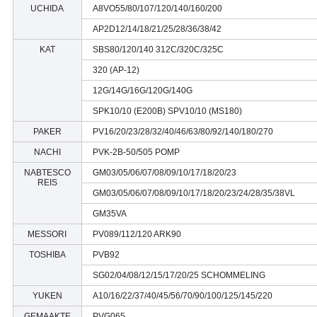
UCHIDA
A8VO55/80/107/120/140/160/200
AP2D12/14/18/21/25/28/36/38/42
KAT
SBS80/120/140 312C/320C/325C
320 (AP-12)
12G/14G/16G/120G/140G
SPK10/10 (E200B) SPV10/10 (MS180)
PAKER
PV16/20/23/28/32/40/46/63/80/92/140/180/270
NACHI
PVK-2B-50/505 POMP
NABTESCO
GM03/05/06/07/08/09/10/17/18/20/23
REIS
GM03/05/06/07/08/09/10/17/18/20/23/24/28/35/38VL
GM35VA
MESSORI
PV089/112/120 ARK90
TOSHIBA
PVB92
SG02/04/08/12/15/17/20/25 SCHOMMELING
YUKEN
A10/16/22/37/40/45/56/70/90/100/125/145/220
GEMAAKTE
PVG065