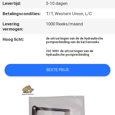
CONTACTEER
Levertijd:
5-10 dagen
ONS
Betalingscondities:
T/T, Western Union, L/C
Levering
1000 Reeks/maand
NIEUWS
vermogen:
Hoog licht:
de uitrustingen van de de hydraulische
GEVALLEN
pompverbinding van de kattenreeks
,
ISO 9001 de uitrustingen van de
hydraulische pompverbinding
SITEMAP
BESTE PRIJS
PRIVACY
POLICY