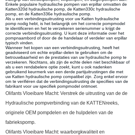
Enkele populaire hydraulische pompen van erpillar omvatten de
Katten320d hydraulische pomp, de Katten330c hydraulische
pomp, en de Katten336e hydraulische pomp.
Als u een
verbindingsuitrusting
voor uw Katten hydraulische
pomp nodig hebt, is het belangrijk om het correcte pompmodel
te identificeren en
het
te verzekeren
serienummer
u krijgt de
correcte verbindingsuitrusting. U kunt deze informatie over het
pompnaambord
of door de de
handelaar
of verdeler
van erpillar
typisch vinden.
Wanneer het kopen van een verbindingsuitrusting, heeft het
geadviseerd om echte
erpillar-delen
te gebruiken om de
betrouwbaarheid en de prestaties van uw hydraulische pomp te
verzekeren. Nochtans, als zijn de echte delen niet beschikbaar of
als u een rendabelere optie zoekt, kunt u ook nadenken
gebruikend keurmerk van een derde partijuitrustingen die met
uw
Katten
hydraulische pomp compatibel zijn. Zorg enkel ervoor
om te verifiëren dat de verbindingsuitrusting de specifiies van de
fabrikant voor uw specifiek pompmodel ontmoet.
Olifants Vloeibare Macht: Verstrek de uitrusting van de de
Hydraulische pompverbinding van de KATTENreeks,
originele OEM pompdelen en de hulpdelen van de
fabriekspomp.
Olifants Vloeibare Macht: waarborgkwaliteit en