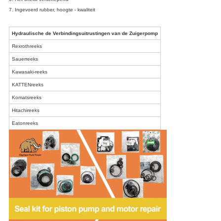
7. Ingevoerd rubber, hoogte - kwaliteit
Hydraulische de Verbindingsuitrustingen van de Zuigerpomp
Rexrothreeks
Sauerreeks
Kawasaki-reeks
KATTENreeks
Komatsreeks
Hitachireeks
Eatonreeks