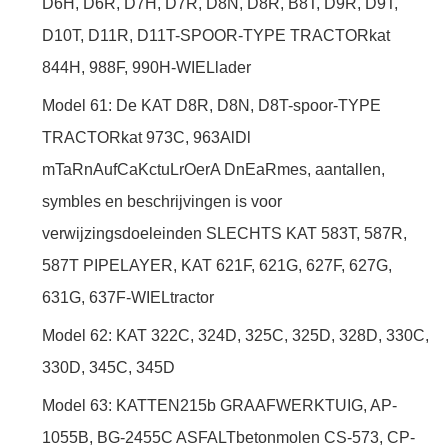
D6H, D6R, D7H, D7R, D8N, D8R, B8T, D9R, D9T,
D10T, D11R, D11T-SPOOR-TYPE TRACTORkat
844H, 988F, 990H-WIELlader
Model 61: De KAT D8R, D8N, D8T-spoor-TYPE
TRACTORkat 973C, 963AlDl
mTaRnAufCaKctuLrOerA DnEaRmes, aantallen,
symbles en beschrijvingen is voor
verwijzingsdoeleinden SLECHTS KAT 583T, 587R,
587T PIPELAYER, KAT 621F, 621G, 627F, 627G,
631G, 637F-WIELtractor
Model 62: KAT 322C, 324D, 325C, 325D, 328D, 330C,
330D, 345C, 345D
Model 63: KATTEN215b GRAAFWERKTUIG, AP-
1055B, BG-2455C ASFALTbetonmolen CS-573, CP-