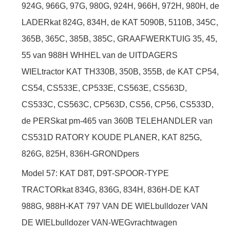
924G, 966G, 97G, 980G, 924H, 966H, 972H, 980H, de
LADERkat 824G, 834H, de KAT 5090B, 5110B, 345C,
365B, 365C, 385B, 385C, GRAAFWERKTUIG 35, 45,
55 van 988H WHHEL van de UITDAGERS
WIELtractor KAT TH330B, 350B, 355B, de KAT CP54,
CS54, CS533E, CP533E, CS563E, CS563D,
CS533C, CS563C, CP563D, CS56, CP56, CS533D,
de PERSkat pm-465 van 360B TELEHANDLER van
CS531D RATORY KOUDE PLANER, KAT 825G,
826G, 825H, 836H-GRONDpers
Model 57: KAT D8T, D9T-SPOOR-TYPE
TRACTORkat 834G, 836G, 834H, 836H-DE KAT
988G, 988H-KAT 797 VAN DE WIELbulldozer VAN
DE WIELbulldozer VAN-WEGvrachtwagen