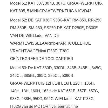
Model 51: KAT 307, 307B, 307C, GRAAFWERKTUIG,
KAT 305, 5 MINI-GRAAFWERKTUIG A10VD43
Model 52: DE KAT 938F, 938G-KAT RM-350, RR-250,
RM-350B, SM-250, SS250-DE KAT D250E, D300E
VAN DE WIELlader VAN DE
WARMTEWISSELAARmixer ARTICULEERDE
VRACHTWAGENkat IT38F, IT38G
GEÏNTEGREERDE TOOLCARRIER
Model 53: De KAT 330D, 330DL, 345B, 345BL, 345C,
345CL, 385BL, 385C, 385CL, 5090B-
GRAAFWERKTUIG 12H, 14H, 16H, 120H, 135H,
140H, 13H, 160H, 163H-de KAT 651E, 657E, 657G,
938G, 938H, 950G, 962G-WIELlader, KAT IT38G,
IT62G van de MOTORnivelleermachine