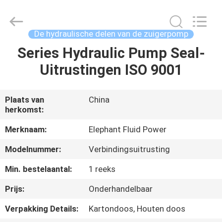
-
2026
Elephant
Fluid
Power
De hydraulische delen van de zuigerpomp
Co.,Ltd.
All
Rights
Series Hydraulic Pump Seal-
HUIS
Reserved.
Uitrustingen ISO 9001
PRODUCTEN
Plaats van
China
herkomst:
ONGEVEER
ONS
Merknaam:
Elephant Fluid Power
Modelnummer:
Verbindingsuitrusting
FABRIEKSREIS
Min. bestelaantal:
1 reeks
Prijs:
Onderhandelbaar
KWALITEITSCONTROLE
Verpakking Details:
Kartondoos, Houten doos