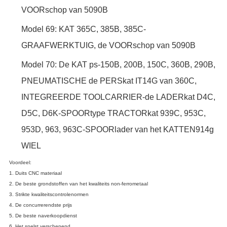
VOORschop van 5090B
Model 69: KAT 365C, 385B, 385C-
GRAAFWERKTUIG, de VOORschop van 5090B
Model 70: De KAT ps-150B, 200B, 150C, 360B, 290B,
PNEUMATISCHE de PERSkat IT14G van 360C,
INTEGREERDE TOOLCARRIER-de LADERkat D4C,
D5C, D6K-SPOORtype TRACTORkat 939C, 953C,
953D, 963, 963C-SPOORlader van het KATTEN914g
WIEL
Voordeel:
1. Duits CNC materiaal
2. De beste grondstoffen van het kwaliteits non-ferrometaal
3. Strikte kwaliteitscontrolenormen
4. De concurrerendste prijs
5. De beste naverkoopdienst
6. Het snelst verschepend