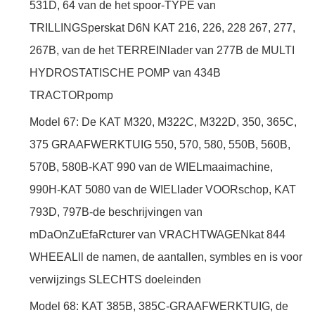
531D, 64 van de het spoor-TYPE van
TRILLINGSperskat D6N KAT 216, 226, 228 267, 277,
267B, van de het TERREINlader van 277B de MULTI
HYDROSTATISCHE POMP van 434B
TRACTORpomp
Model 67: De KAT M320, M322C, M322D, 350, 365C,
375 GRAAFWERKTUIG 550, 570, 580, 550B, 560B,
570B, 580B-KAT 990 van de WIELmaaimachine,
990H-KAT 5080 van de WIELlader VOORschop, KAT
793D, 797B-de beschrijvingen van
mDaOnZuEfaRcturer van VRACHTWAGENkat 844
WHEEALll de namen, de aantallen, symbles en is voor
verwijzings SLECHTS doeleinden
Model 68: KAT 385B, 385C-GRAAFWERKTUIG, de