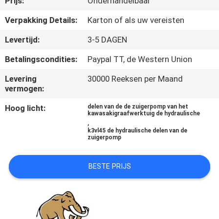
Prijs:
Onderhandelbaar
CONTACTEER
ONS
Verpakking Details:
Karton of als uw vereisten
Levertijd:
3-5 DAGEN
NIEUWS
Betalingscondities:
Paypal TT, de Western Union
Levering
30000 Reeksen per Maand
GEVALLEN
vermogen:
Hoog licht:
delen van de de zuigerpomp van het
SITEMAP
kawasakigraafwerktuig de hydraulische
,
k3vl45 de hydraulische delen van de
zuigerpomp
PRIVACY
POLICY
BESTE PRIJS