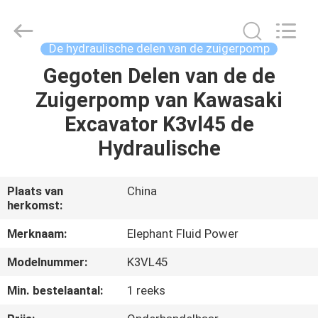
-
2026
Elephant
Fluid
Power
De hydraulische delen van de zuigerpomp
Co.,Ltd.
All
Rights
Gegoten Delen van de de
HUIS
Reserved.
Zuigerpomp van Kawasaki
PRODUCTEN
Excavator K3vl45 de
Hydraulische
ONGEVEER
ONS
Plaats van
China
herkomst:
FABRIEKSREIS
Merknaam:
Elephant Fluid Power
Modelnummer:
K3VL45
KWALITEITSCONTROLE
Min. bestelaantal:
1 reeks