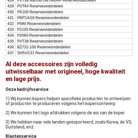
428
PVT38 NIEUW ONTWERP Reserveonderdelen
429
PVT64 Reserveonderdelen
430
PK100 Reserveonderdelen
431
PMT14/18 Reserveonderdelen
432
P080 Reserveonderdelen
433
P2105 Reserveonderdelen
434
P2060 Reserveonderdelen
435
PVT38 Reserveonderdelen
436
BZ732-100 Reserveonderdelen
437
SH5V/131 Reserveonderdelen
Al deze accessoires zijn volledig
uitwisselbaar met origineel, hoge kwaliteit
en lage prijs.
Onze bedrijfsservice
1) Wij kunnen kopers helpen specifieke producten te ontwerpen
of producten te produceren volgens het kopersontwerp
2) We kunnen het logo afdrukken volgens de eis van de koper
3) We hebben naar vele landen geëxporteerd, zoals Korea, de VS,
Duitsland, enz.
Klantenservice