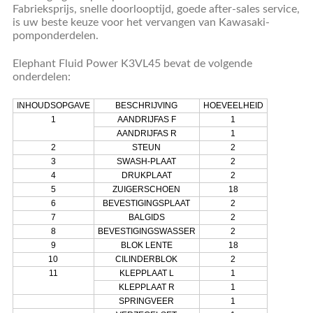
Fabrieksprijs, snelle doorlooptijd, goede after-sales service,
is uw beste keuze voor het vervangen van Kawasaki-
pomponderdelen.
Elephant Fluid Power K3VL45 bevat de volgende
onderdelen:
INHOUDSOPGAVE
BESCHRIJVING
HOEVEELHEID
1
AANDRIJFAS F
1
AANDRIJFAS R
1
2
STEUN
2
3
SWASH-PLAAT
2
4
DRUKPLAAT
2
5
ZUIGERSCHOEN
18
6
BEVESTIGINGSPLAAT
2
7
BALGIDS
2
8
BEVESTIGINGSWASSER
2
9
BLOK LENTE
18
10
CILINDERBLOK
2
11
KLEPPLAAT L
1
KLEPPLAAT R
1
SPRINGVEER
1