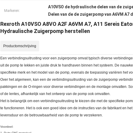
A10VSO de hydraulische delen van de zui
Markeren:
Delen van de de zuigerpomp van A6VM A7 d
Rexroth A10VSO A8VO A2F A6VM A7, A11 Sereis Eaton,
Hydraulische Zuigerpomp herstellen
Productomschrijving
Een verbindingsuitrusting voor een zuigerpomp omvat typisch diverse verbindinge
uit de pomp te lekken en juiste druk te handhaven binnen het systeem. De nauwkeu
specifieke merk en het model van de pomp, evenals de toepassing variëren het voo
Over het algemeen, kan een de verbindingsuitrusting van de zuigerpomp verbinding
pakkingen en de O-ringen voor diverse verbindingen en de montage omvatten. S
of de lentes, afhankelijk van het ontwerp van de pomp ook omvatten.
Het is belangrijk om een verbindingsuitrusting te kiezen die met de specifieke pom
te functioneren. Het is ook een goed idee om de instructies van de fabrikant en
levensduur en de betrouwbaarheid van de pomp te verzekeren.
Voordeel:
1. Duits CNC materiaal