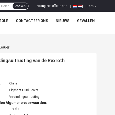
Vraag een offerte aan
Zoeken
|
Dutch
ROLE
CONTACTEER ONS
NIEUWS
GEVALLEN
 Sauer
ngsuitrusting van de Rexroth
t:
China
Elephant Fluid Power
Verbindingsuitrusting
den Algemene voorwaarden:
1 reeks