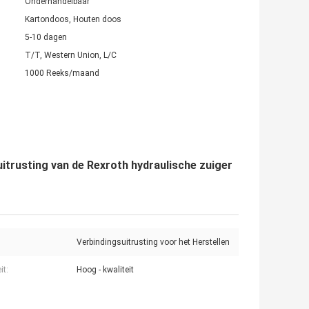
Onderhandelbaar
Kartondoos, Houten doos
5-10 dagen
T/T, Western Union, L/C
1000 Reeks/maand
rusting van de Rexroth hydraulische zuiger
Verbindingsuitrusting voor het Herstellen
it:
Hoog - kwaliteit