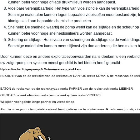
kunnen beter voor hoge of lage drukmilieu's worden aangepast.
Vloeibare verenigbaarheid: Het type van vloeistof die kan de verenigbaarhei
Sommige materialen kunnen tegen bepaalde vloeistoffen meer bestand zijn, 
blootgesteld aan bepaalde chemische producten.
Snelheid: De snelheid waarbij de pomp werkt kan de slijtage en de scheur 
kunnen beter voor hoge snelheidsmilieu's worden aangepast.
Schuring en slijtage: Het niveau van schuring en de slijtage op de verbinding
Sommige materialen kunnen meer slijtvast zijn dan anderen, die hen maken bet
Door kunnen deze en andere exploitatievoorwaarden na te denken, u een verbindin
uw zuigerpomp en systeem meest geschikt is het binnen heeft gebruikt.
Hydraulische Zuigerpomp & Motorenvervangstukken
REXROTH van de de reekskat van de reekssauer DANFOS reeks KOMATS de reeks van de ree
EATON-de reeks van de de reekskayaba reeks PARKER van de reeksnachi reeks LIEBHER
OILGEAR de reeksdenison reeks van de reeksyuken reeks VICKERS
Wij kijken voor goede lange partner en vriendschap.
Als u in onze producten geinteresseerd bent, gelieve me te contacteren.
Ik zal u een gunstig cit