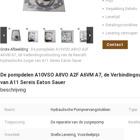
Prijs:
Verpakking Details:
Levertijd:
Betalingscondities:
Levering vermogen:
Contact
Grote Afbeelding :
De pompdelen A10VSO A8VO A2F
A6VM A7, de Verbindingsuitrusting van de Rexroth
hydraulische zuiger van A11 Sereis Eaton Sauer
De pompdelen A10VSO A8VO A2F A6VM A7, de Verbindingsuit
van A11 Sereis Eaton Sauer
beschrijving
Naam:
Hydraulische Pompvervangstukken
Type:
Toepassing:
De reparatie van de zuigerpomp
Kwalite
Voordeel:
Snelle Levering, Voordeelprijs