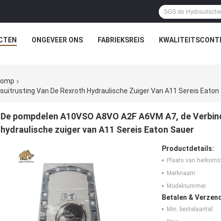
CTEN
ONGEVEER ONS
FABRIEKSREIS
KWALITEITSCONT
rpomp
itrusting Van De Rexroth Hydraulische Zuiger Van A11 Sereis Eaton
De pompdelen A10VSO A8VO A2F A6VM A7, de Verbindi
hydraulische zuiger van A11 Sereis Eaton Sauer
Productdetails:
Plaats van herkoms
Merknaam:
Modelnummer:
Betalen & Verzen
Min. bestelaantal: