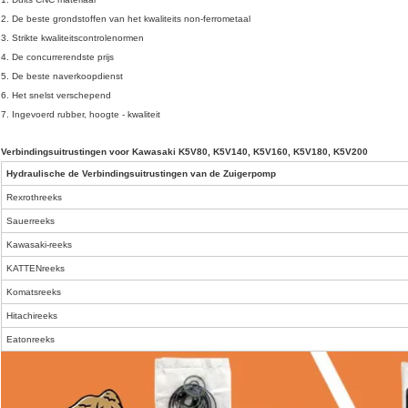
2. De beste grondstoffen van het kwaliteits non-ferrometaal
3. Strikte kwaliteitscontrolenormen
4. De concurrerendste prijs
5. De beste naverkoopdienst
6. Het snelst verschepend
7. Ingevoerd rubber, hoogte - kwaliteit
Verbindingsuitrustingen voor Kawasaki K5V80, K5V140, K5V160, K5V180, K5V200
Hydraulische de Verbindingsuitrustingen van de Zuigerpomp
Rexrothreeks
Sauerreeks
Kawasaki-reeks
KATTENreeks
Komatsreeks
Hitachireeks
Eatonreeks