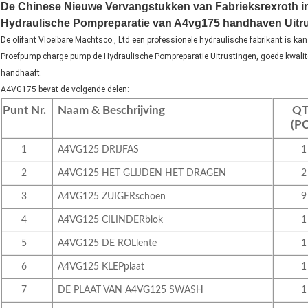
De Chinese Nieuwe Vervangstukken van Fabrieksrexroth 
Hydraulische Pompreparatie van A4vg175 handhaven Uitr
De olifant Vloeibare Machtsco., Ltd een professionele hydraulische fabrikant is
Proefpump charge pump de Hydraulische Pompreparatie Uitrustingen, goede kwaliteit,
handhaaft.
A4VG175 bevat de volgende delen:
Punt Nr.
Naam & Beschrijving
QT
(PC
1
A4VG125 DRIJFAS
1
2
A4VG125 HET GLIJDEN HET DRAGEN
2
3
A4VG125 ZUIGERschoen
9
4
A4VG125 CILINDERblok
1
5
A4VG125 DE ROLlente
1
6
A4VG125 KLEPplaat
1
7
DE PLAAT VAN A4VG125 SWASH
1