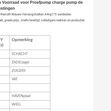
in Voorraad voor Proefpump charge pump de
ustingen
 kan Rexroth Nieuwe Vervangstukken A4vg175 aanbieden
 goede prijs, snelle levertijd, volledigere reeksen en producten
Y
Opmerking
s)
SCHACHT
ZADELlager
ZUIGERS
VAT
HAVENplaat
WIEG