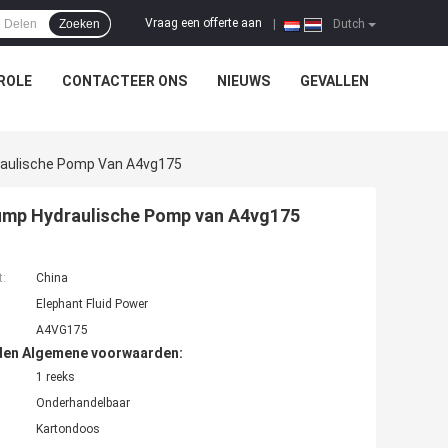
Vraag een offerte aan
Zoeken
|
Dutch
ROLE
CONTACTEER ONS
NIEUWS
GEVALLEN
raulische Pomp Van A4vg175
ump Hydraulische Pomp van A4vg175
t:
China
Elephant Fluid Power
A4VG175
den Algemene voorwaarden:
1 reeks
Onderhandelbaar
Kartondoos