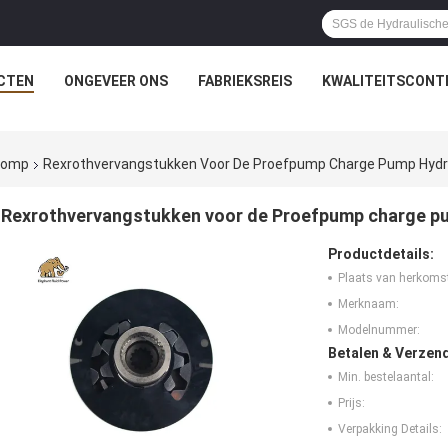
CTEN
ONGEVEER ONS
FABRIEKSREIS
KWALITEITSCONT
rpomp
Rexrothvervangstukken Voor De Proefpump Charge Pump Hyd
Rexrothvervangstukken voor de Proefpump charge p
Productdetails:
Plaats van herkoms
Merknaam:
Modelnummer:
Betalen & Verzen
Min. bestelaantal:
Prijs:
Verpakking Details: