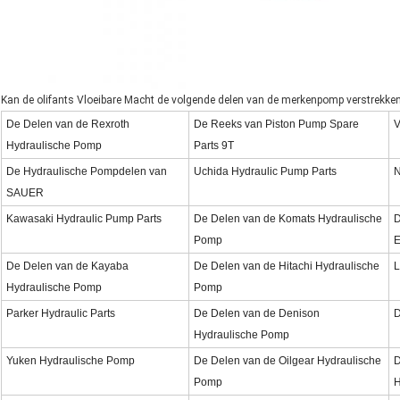
Kan de olifants Vloeibare Macht de volgende delen van de merkenpomp verstrekken
De Delen van de Rexroth
De Reeks van Piston Pump Spare
V
Hydraulische Pomp
Parts 9T
De Hydraulische Pompdelen van
Uchida Hydraulic Pump Parts
N
SAUER
Kawasaki Hydraulic Pump Parts
De Delen van de Komats Hydraulische
D
Pomp
E
De Delen van de Kayaba
De Delen van de Hitachi Hydraulische
L
Hydraulische Pomp
Pomp
Parker Hydraulic Parts
De Delen van de Denison
D
Hydraulische Pomp
Yuken Hydraulische Pomp
De Delen van de Oilgear Hydraulische
D
Pomp
H