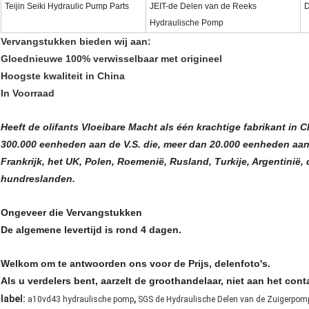
Teijin Seiki Hydraulic Pump Parts
JEIT-de Delen van de Reeks
D
Hydraulische Pomp
Vervangstukken bieden wij aan:
Gloednieuwe 100% verwisselbaar met origineel
Hoogste kwaliteit in China
In Voorraad
Heeft de olifants Vloeibare Macht als één krachtige fabrikant in C
300.000 eenheden aan de V.S. die, meer dan 20.000 eenheden aan B
Frankrijk, het UK, Polen, Roemenië, Rusland, Turkije, Argentinië,
hundreslanden.
Ongeveer die Vervangstukken
De algemene levertijd is rond 4 dagen.
Welkom om te antwoorden ons voor de Prijs, delenfoto's.
Als u verdelers bent, aarzelt de groothandelaar, niet aan het con
,
label:
a10vd43 hydraulische pomp
SGS de Hydraulische Delen van de Zuigerpom