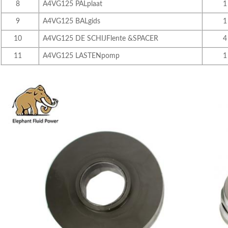
8
A4VG125 PALplaat
1
9
A4VG125 BALgids
1
10
A4VG125 DE SCHIJFlente &SPACER
4
11
A4VG125 LASTENpomp
1