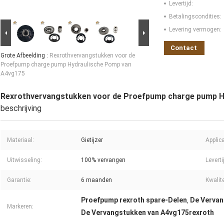
Levertijd:
Betalingscondities:
Levering vermogen:
Contact
Grote Afbeelding :
Rexrothvervangstukken voor de
Proefpump charge pump Hydraulische Pomp van
A4vg175
Rexrothvervangstukken voor de Proefpump charge pump H
beschrijving
Materiaal:
Gietijzer
Applic
Uitwisseling:
100% vervangen
Leverti
Garantie:
6 maanden
Kwalite
Proefpump rexroth spare-Delen
De Vervan
,
Markeren:
De Vervangstukken van A4vg175rexroth