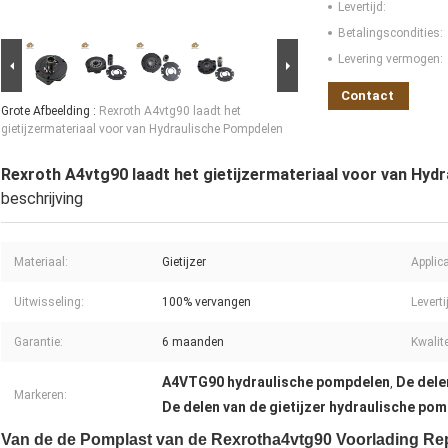
Levertijd:
Betalingscondities:
Levering vermogen:
Contact
Grote Afbeelding :
Rexroth A4vtg90 laadt het
gietijzermateriaal voor van Hydraulische Pompdelen
Rexroth A4vtg90 laadt het gietijzermateriaal voor van Hyd
beschrijving
Materiaal:
Gietijzer
Applic
Uitwisseling:
100% vervangen
Leverti
Garantie:
6 maanden
Kwalite
A4VTG90 hydraulische pompdelen
De dele
,
Markeren:
De delen van de gietijzer hydraulische po
Van de de Pomplast van de Rexrotha4vtg90 Voorlading Re