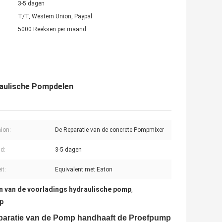
3-5 dagen
T/T, Western Union, Paypal
5000 Reeksen per maand
raulische Pompdelen
aion:
De Reparatie van de concrete Pompmixer
jd:
3-5 dagen
it:
Equivalent met Eaton
n van de voorladings hydraulische pomp
,
mp
paratie van de Pomp handhaaft de Proefpump