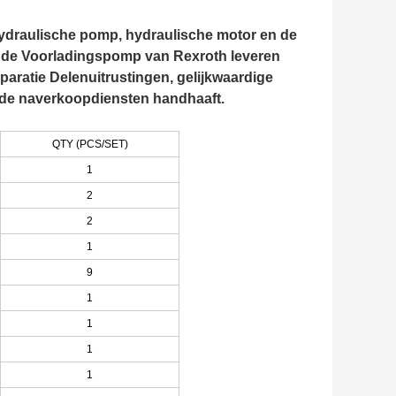
hydraulische pomp, hydraulische motor en de
e de Voorladingspomp van Rexroth leveren
ratie Delenuitrustingen, gelijkwaardige
 goede naverkoopdiensten handhaaft.
QTY (PCS/SET)
1
2
2
1
9
1
1
1
1