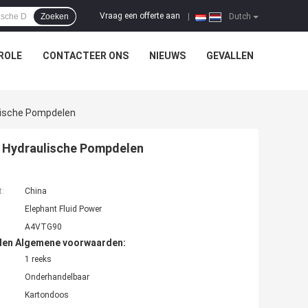
Vraag een offerte aan
Zoeken
|
Dutch
ROLE
CONTACTEER ONS
NIEUWS
GEVALLEN
ulische Pompdelen
an Hydraulische Pompdelen
t:
China
Elephant Fluid Power
A4VTG90
den Algemene voorwaarden:
1 reeks
Onderhandelbaar
Kartondoos