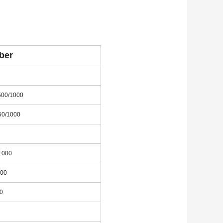
ber
500/1000
50/1000
1000
000
0