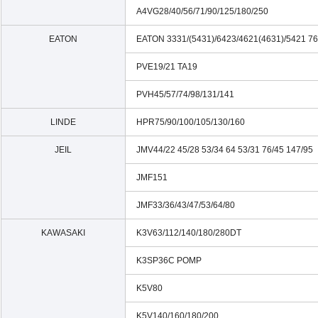
A4VG28/40/56/71/90/125/180/250
EATON
EATON 3331/(5431)/6423/4621(4631)/5421 7
PVE19/21 TA19
PVH45/57/74/98/131/141
LINDE
HPR75/90/100/105/130/160
JEIL
JMV44/22 45/28 53/34 64 53/31 76/45 147/95
JMF151
JMF33/36/43/47/53/64/80
KAWASAKI
K3V63/112/140/180/280DT
K3SP36C POMP
K5V80
K5V140/160/180/200