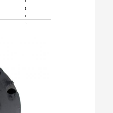
1
1
1
3