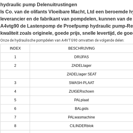
hydraulic pump Delenuitrustingen
Is Co. van de olifants Vloeibare Macht, Ltd een beroemde 
leverancier en de fabrikant van pompdelen, kunnen van d
A4vtg90 de Lastenpomp de Proefpump hydraulic pump-Repa
kwaliteit zoals originele, goede prijs, snelle levertijd, de
Onze de hydraulische pompdelen van A4VTG90 omvatten de volgende delen:
INDEX
BESCHRIJVING
1
DRIJFAS
2
ZADELlager
ZADELlager SEAT
3
SWASH-PLAAT
4
ZUIGERschoen
5
PALplaat
6
BALgids
7
PALwasmachine
8
CILINDERblok