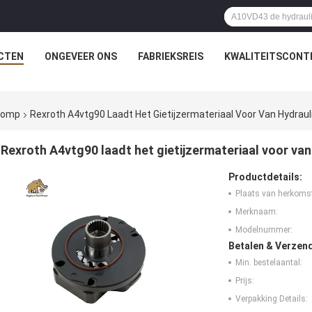
CTEN
ONGEVEER ONS
FABRIEKSREIS
KWALITEITSCONT
rpomp
Rexroth A4vtg90 Laadt Het Gietijzermateriaal Voor Van Hydra
Rexroth A4vtg90 laadt het gietijzermateriaal voor v
Productdetails:
Plaats van herkoms
Merknaam:
Modelnummer:
Betalen & Verzen
Min. bestelaantal:
Prijs:
Verpakking Details: