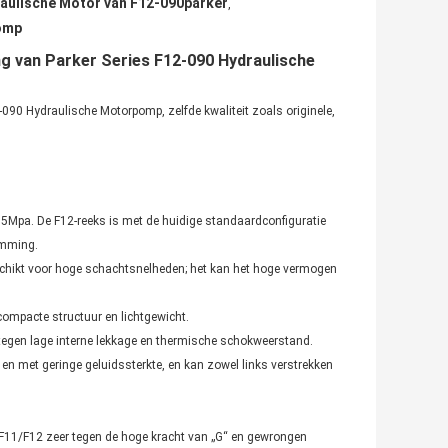
aulische Motor van F12-090parker
,
omp
ng van Parker Series F12-090 Hydraulische
090 Hydraulische Motorpomp, zelfde kwaliteit zoals originele,
35Mpa. De F12-reeks is met de huidige standaardconfiguratie 
emming.
chikt voor hoge schachtsnelheden; het kan het hoge vermogen 
compacte structuur en lichtgewicht.
 tegen lage interne lekkage en thermische schokweerstand.
en met geringe geluidssterkte, en kan zowel links verstrekken 
 F11/F12 zeer tegen de hoge kracht van „G“ en gewrongen 