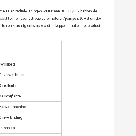
rne as en radiale ladingen weerstaan. 8. F11/F12-hebben de 
aakt tot hen zeer betrouwbare motoren/pompen. 9. Het unieke 
elen en krachtig ontwerp wordt gekoppeld, maken het product 
Persspeld
Onverwachte ring
De rollente
De schijflente
Vatwasmachine
Olieverbinding
Friionplaat