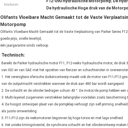
F12-090 Hydraulische Motorpomp
De Hydr
,
Markeren:
De hydraulische Hoge druk van de Motorp
Olifants Vloeibare Macht Gemaakt tot de Vaste Verplaatsi
Motorpomp
Olifants Vloeibare Macht Gemaakt tot de Vaste Verplaatsing van Parker Series F12-
goede prijs, snelle levertijd,
één jaargarantie sinds verkoop.
Technisch:
Bereikt de Parker hydraulische motor F11, F12-reeks hydraulische motor, de druk 
van ISO en van SAE met het opzetten van flenzen en schachteinden in overeenst
1. Het verenigbare sferische duikersontwerp maakt ook de motor van F11/F12-ges
van de outputmacht verstrekken wanneer de druk aan 480 bar wordt aangepast.
2. De schacht en de cilinder bedragen schuin 40 °. De motor/de pomp hebben een 
3. Multi-layered zuigerveren verstrekken belangrijke voordelen zoals bescherming
4. De hoogst ontworpen plaat van de pompklep verhoogt zijn self-priming snelheid 
als juiste omwenteling.
5. F11/F12-zijn de reeksmotoren begonnen bij hoge torsie en met lage snelheid.
6. Het unieke timingstoestel, de synchrone schacht en het cilinderontwerp maken