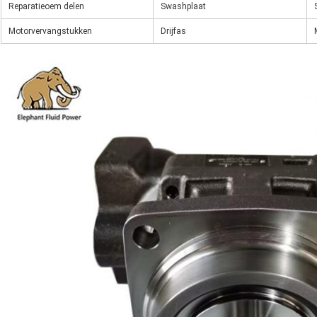
Reparatieoem delen
Swashplaat
Motorvervangstukken
Drijfas