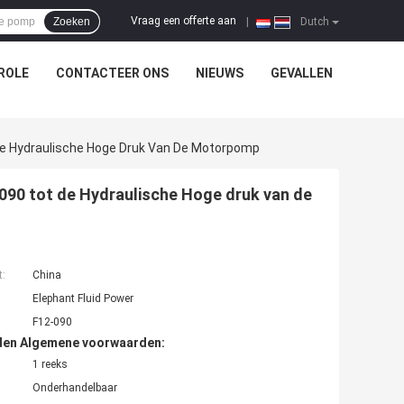
Vraag een offerte aan
Zoeken
|
Dutch
ROLE
CONTACTEER ONS
NIEUWS
GEVALLEN
De Hydraulische Hoge Druk Van De Motorpomp
090 tot de Hydraulische Hoge druk van de
t:
China
Elephant Fluid Power
F12-090
den Algemene voorwaarden:
1 reeks
Onderhandelbaar