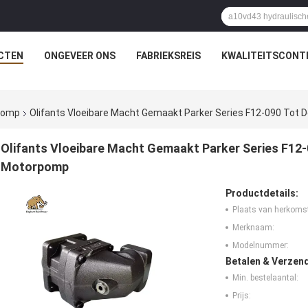
CTEN
ONGEVEER ONS
FABRIEKSREIS
KWALITEITSCONT
rpomp
Olifants Vloeibare Macht Gemaakt Parker Series F12-090 Tot 
Olifants Vloeibare Macht Gemaakt Parker Series F12-
Motorpomp
Productdetails:
Plaats van herkoms
Merknaam:
Modelnummer:
Betalen & Verzen
Min. bestelaantal:
Prijs: