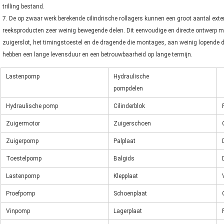
trilling bestand.
7. De op zwaar werk berekende cilindrische rollagers kunnen een groot aantal exte
reeksproducten zeer weinig bewegende delen. Dit eenvoudige en directe ontwerp m
zuigerslot, het timingstoestel en de dragende die montages, aan weinig lopende d
hebben een lange levensduur en een betrouwbaarheid op lange termijn.
Lastenpomp
Hydraulische
pompdelen
Hydraulische pomp
Cilinderblok
Zuigermotor
Zuigerschoen
Zuigerpomp
Palplaat
Toestelpomp
Balgids
Lastenpomp
Klepplaat
Proefpomp
Schoenplaat
Vinpomp
Lagerplaat