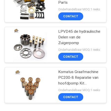
Parts
Onderhandelbaar MOQ:1 reeks
CONTACT
LPVD45 de hydraulische
Delen van de
Zuigerpomp
Onderhandelbaar MOQ:1 reeks
CONTACT
Komatus Graafmachine
PC200-8 Reparatie van
hoofdpomp Kit
Hydraulische pomp
Onderhandelbaar MOQ:1 reeks
Onderdeel zuigerpomp
CONTACT
Onderhoud reparatie
diensten