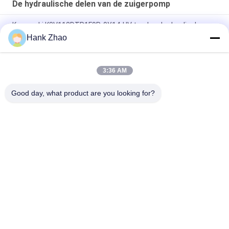
De hydraulische delen van de zuigerpomp
Kawasaki K3V112DTP1F9R-9Y14-HV tandem hydraulische
zuiger hoofdpomp
Hank Zhao
Parker heavy-duty hogedruk axiale zuigerpomp met variabel
slagvolume PV140R1K1T1NMMC.
3:36 AM
C101-25-LMS-hydraulische versnellingspomp voor zwaar werk
Good day, what product are you looking for?
populaire categorieën
Alle
De Hydraulische 
Hydraulische Vane 
Delen Van De 
Pump Parts
Zuigerpomp
De Vervangstukken 
Hydraulische 
Van Bouwmachines
Tractorpompen
Hydraulische 
Hydraulische 
Zuigerpompen
Baanmotor