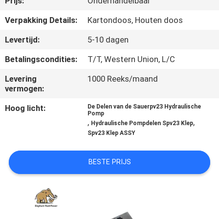
Prijs:
Onderhandelbaar
CONTACTEER
ONS
Verpakking Details:
Kartondoos, Houten doos
Levertijd:
5-10 dagen
NIEUWS
Betalingscondities:
T/T, Western Union, L/C
Levering
1000 Reeks/maand
GEVALLEN
vermogen:
Hoog licht:
De Delen van de Sauerpv23 Hydraulische
SITEMAP
Pomp
,
,
Hydraulische Pompdelen Spv23 Klep
Spv23 Klep ASSY
PRIVACY
POLICY
BESTE PRIJS