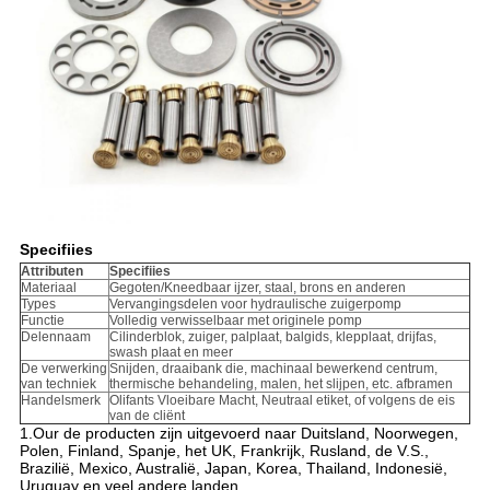
Specifiies
Attributen
Specifiies
Materiaal
Gegoten/Kneedbaar ijzer, staal, brons en anderen
Types
Vervangingsdelen voor hydraulische zuigerpomp
Functie
Volledig verwisselbaar met originele pomp
Delennaam
Cilinderblok, zuiger, palplaat, balgids, klepplaat, drijfas,
swash plaat en meer
De verwerking
Snijden, draaibank die, machinaal bewerkend centrum,
van techniek
thermische behandeling, malen, het slijpen, etc. afbramen
Handelsmerk
Olifants Vloeibare Macht, Neutraal etiket, of volgens de eis
van de cliënt
1.Our de producten zijn uitgevoerd naar Duitsland, Noorwegen,
Polen, Finland, Spanje, het UK, Frankrijk, Rusland, de V.S.,
Brazilië, Mexico, Australië, Japan, Korea, Thailand, Indonesië,
Uruguay en veel andere landen