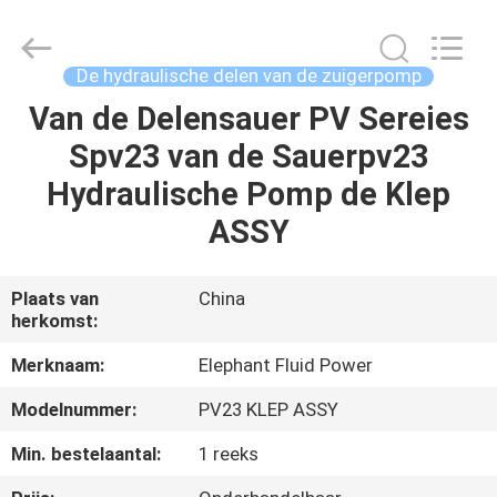
-
2026
Elephant
Fluid
Power
De hydraulische delen van de zuigerpomp
Co.,Ltd.
All
Rights
Van de Delensauer PV Sereies
HUIS
Reserved.
Spv23 van de Sauerpv23
PRODUCTEN
Hydraulische Pomp de Klep
ASSY
ONGEVEER
ONS
Plaats van
China
herkomst:
FABRIEKSREIS
Merknaam:
Elephant Fluid Power
Modelnummer:
PV23 KLEP ASSY
KWALITEITSCONTROLE
Min. bestelaantal:
1 reeks