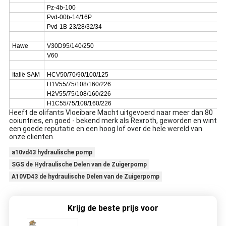
Pz-4b-100
Pvd-00b-14/16P
Pvd-1B-23/28/32/34
Hawe
V30D95/140/250
V60
Italië SAM
HCV50/70/90/100/125
H1V55/75/108/160/226
H2V55/75/108/160/226
H1C55/75/108/160/226
Heeft de olifants Vloeibare Macht uitgevoerd naar meer dan 80
coiuntries, en goed - bekend merk als Rexroth, geworden en wint
een goede reputatie en een hoog lof over de hele wereld van
onze cliënten.
a10vd43 hydraulische pomp
SGS de Hydraulische Delen van de Zuigerpomp
A10VD43 de hydraulische Delen van de Zuigerpomp
Krijg de beste prijs voor