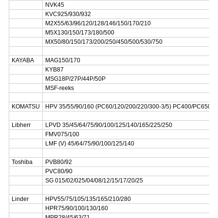
NVK45
KVC925/930/932
M2X55/63/96/120/128/146/150/170/210
M5X130/150/173/180/500
MX50/80/150/173/200/250/450/500/530/750
KAYABA
MAG150/170
KYB87
MSG18P/27P/44P/50P
MSF-reeks
KOMATSU
HPV 35/55/90/160 (PC60/120/200/220/300-3/5) PC400/PC650
Libherr
LPVD 35/45/64/75/90/100/125/140/165/225/250
FMV075/100
LMF (V) 45/64/75/90/100/125/140
Toshiba
PVB80/92
PVC80/90
SG 015/02/025/04/08/12/15/17/20/25
Linder
HPV55/75/105/135/165/210/280
HPR75/90/100/130/160
MPR28/45/63/71