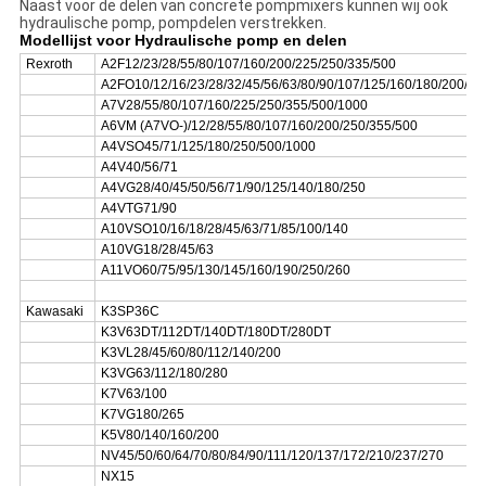
Naast voor de delen van concrete pompmixers kunnen wij ook
hydraulische pomp, pompdelen verstrekken.
Modellijst voor Hydraulische pomp en delen
Rexroth
A2F12/23/28/55/80/107/160/200/225/250/335/500
A2FO10/12/16/23/28/32/45/56/63/80/90/107/125/160/180/200/25
A7V28/55/80/107/160/225/250/355/500/1000
A6VM (A7VO-)/12/28/55/80/107/160/200/250/355/500
A4VSO45/71/125/180/250/500/1000
A4V40/56/71
A4VG28/40/45/50/56/71/90/125/140/180/250
A4VTG71/90
A10VSO10/16/18/28/45/63/71/85/100/140
A10VG18/28/45/63
A11VO60/75/95/130/145/160/190/250/260
Kawasaki
K3SP36C
K3V63DT/112DT/140DT/180DT/280DT
K3VL28/45/60/80/112/140/200
K3VG63/112/180/280
K7V63/100
K7VG180/265
K5V80/140/160/200
NV45/50/60/64/70/80/84/90/111/120/137/172/210/237/270
NX15