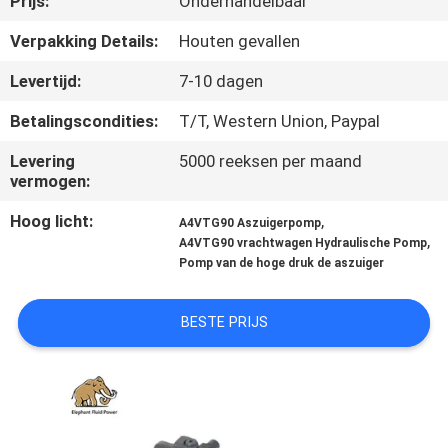
Prijs:
Onderhandelbaar
CONTACTEER
ONS
Verpakking Details:
Houten gevallen
Levertijd:
7-10 dagen
NIEUWS
Betalingscondities:
T/T, Western Union, Paypal
Levering
5000 reeksen per maand
GEVALLEN
vermogen:
Hoog licht:
,
A4VTG90 Aszuigerpomp
SITEMAP
,
A4VTG90 vrachtwagen Hydraulische Pomp
Pomp van de hoge druk de aszuiger
PRIVACY
BESTE PRIJS
POLICY