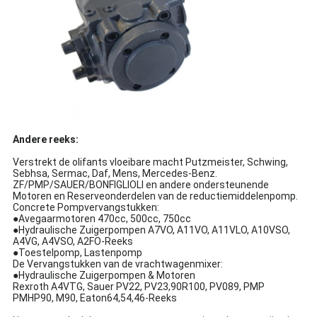
Andere reeks:
Verstrekt de olifants vloeibare macht Putzmeister, Schwing,
Sebhsa, Sermac, Daf, Mens, Mercedes-Benz.
ZF/PMP/SAUER/BONFIGLIOLI en andere ondersteunende
Motoren en Reserveonderdelen van de reductiemiddelenpomp.
Concrete Pompvervangstukken:
●Avegaarmotoren 470cc, 500cc, 750cc
●Hydraulische Zuigerpompen A7VO, A11VO, A11VLO, A10VSO,
A4VG, A4VSO, A2FO-Reeks
●Toestelpomp, Lastenpomp
De Vervangstukken van de vrachtwagenmixer:
●Hydraulische Zuigerpompen & Motoren
Rexroth A4VTG, Sauer PV22, PV23,90R100, PV089, PMP
PMHP90, M90, Eaton64,54,46-Reeks