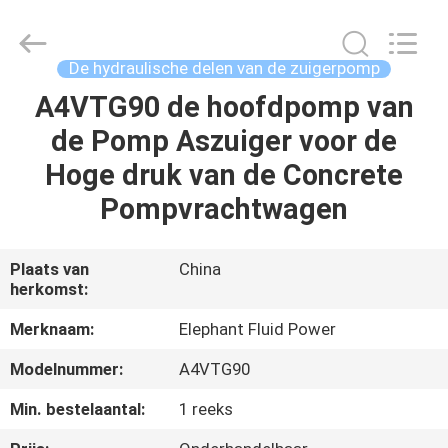
-
2026
Elephant
Fluid
Power
De hydraulische delen van de zuigerpomp
Co.,Ltd.
All
Rights
A4VTG90 de hoofdpomp van
HUIS
Reserved.
de Pomp Aszuiger voor de
PRODUCTEN
Hoge druk van de Concrete
Pompvrachtwagen
ONGEVEER
ONS
Plaats van
China
herkomst:
FABRIEKSREIS
Merknaam:
Elephant Fluid Power
Modelnummer:
A4VTG90
KWALITEITSCONTROLE
Min. bestelaantal:
1 reeks