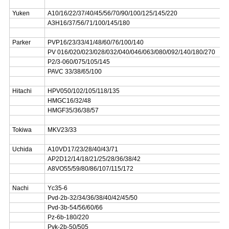
Yuken
A10/16/22/37/40/45/56/70/90/100/125/145/220
A3H16/37/56/71/100/145/180
Parker
PVP16/23/33/41/48/60/76/100/140
PV 016/020/023/028/032/040/046/063/080/092/140/180/270
P2/3-060/075/105/145
PAVC 33/38/65/100
Hitachi
HPV050/102/105/118/135
HMGC16/32/48
HMGF35/36/38/57
Tokiwa
MKV23/33
Uchida
A10VD17/23/28/40/43/71
AP2D12/14/18/21/25/28/36/38/42
A8VO55/59/80/86/107/115/172
Nachi
Yc35-6
Pvd-2b-32/34/36/38/40/42/45/50
Pvd-3b-54/56/60/66
Pz-6b-180/220
Pvk-2b-50/505