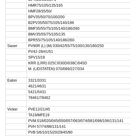
HMR75/105/135/165
HMF28/35/50/
BPV35/50/70/100/200
B2PV35/50/75/105/140/186
BMF35/55/75/105/140/186/260
BMV35/55/75/105/135
BPR55/75/105/140/186/260
Sauer
PV90R (L) (M) 030/42/55/75/100/130/180/250
PV42-28/41/51
SPV15/18
KRR (LRR) 025C/030D/038C/045D
M. (LIDSTATEN) 070/089/227/334
Eaton
3321/3331
4621/4631
5421/5431
78461/78462
Vicker
PVE12/21/45
TA19/MFE19
PVM 018/020/045/050/057/063/074/081/098/106/131/141
PVH 57/74/98/131/141
PVB 5/6/10/15/20/29/45/90