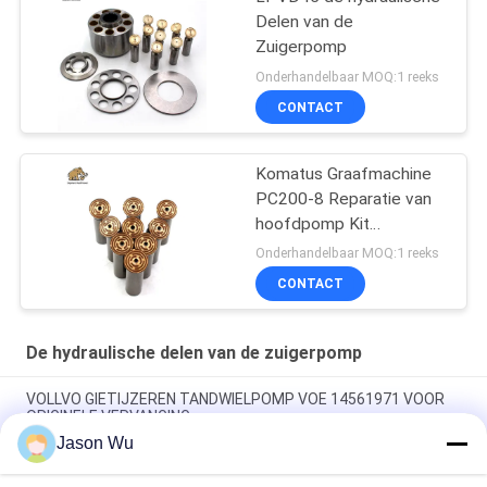
Delen van de
Zuigerpomp
Onderhandelbaar MOQ:1 reeks
CONTACT
Komatus Graafmachine
PC200-8 Reparatie van
hoofdpomp Kit
Hydraulische pomp
Onderhandelbaar MOQ:1 reeks
Onderdeel zuigerpomp
CONTACT
Onderhoud reparatie
diensten
De hydraulische delen van de zuigerpomp
VOLLVO GIETIJZEREN TANDWIELPOMP VOE 14561971 VOOR
ORIGINELE VERVANGING
Jason Wu
VOLLVO GIETIJZEREN TANDWIELPOMP VOE 14537295 VOOR
ORIGINELE VERVANGING