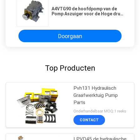
A4VTG90 de hoofdpomp van de
Pomp Aszuiger voor de Hoge druk
van de Concrete
Pompvrachtwagen
Doorgaan
Top Producten
Pvh131 Hydraulisch
Graafwerktuig Pump
Parts
Onderhandelbaar MOQ:1 reeks
CONTACT
LPVD45 de hydraulische