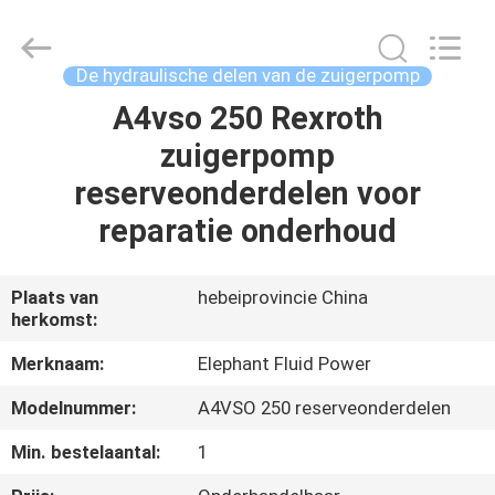
-
2026
Elephant
Fluid
Power
De hydraulische delen van de zuigerpomp
Co.,Ltd.
All
Rights
A4vso 250 Rexroth
HUIS
Reserved.
zuigerpomp
PRODUCTEN
reserveonderdelen voor
reparatie onderhoud
ONGEVEER
ONS
Plaats van
hebeiprovincie China
herkomst:
FABRIEKSREIS
Merknaam:
Elephant Fluid Power
Modelnummer:
A4VSO 250 reserveonderdelen
KWALITEITSCONTROLE
Min. bestelaantal:
1