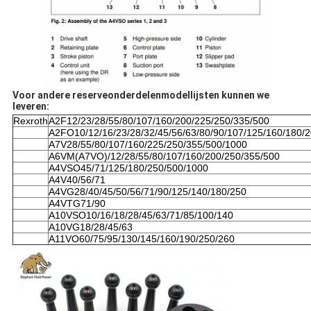
Voor andere reserveonderdelenmodellijsten kunnen we
leveren:
Rexroth
A2F12/23/28/55/80/107/160/200/225/250/335/500
A2FO10/12/16/23/28/32/45/56/63/80/90/107/125/160/180/
A7V28/55/80/107/160/225/250/355/500/1000
A6VM(A7VO)/12/28/55/80/107/160/200/250/355/500
A4VSO45/71/125/180/250/500/1000
A4V40/56/71
A4VG28/40/45/50/56/71/90/125/140/180/250
A4VTG71/90
A10VSO10/16/18/28/45/63/71/85/100/140
A10VG18/28/45/63
A11VO60/75/95/130/145/160/190/250/260