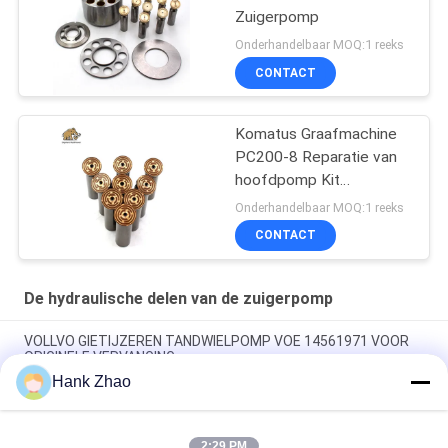
Zuigerpomp
Onderhandelbaar MOQ:1 reeks
CONTACT
Komatus Graafmachine
PC200-8 Reparatie van
hoofdpomp Kit
Hydraulische pomp
Onderhandelbaar MOQ:1 reeks
Onderdeel zuigerpomp
CONTACT
Onderhoud reparatie
diensten
De hydraulische delen van de zuigerpomp
VOLLVO GIETIJZEREN TANDWIELPOMP VOE 14561971 VOOR
ORIGINELE VERVANGING
Hank Zhao
VOLLVO GIETIJZEREN TANDWIELPOMP VOE 14537295 VOOR
ORIGINELE VERVANGING
2:29 PM