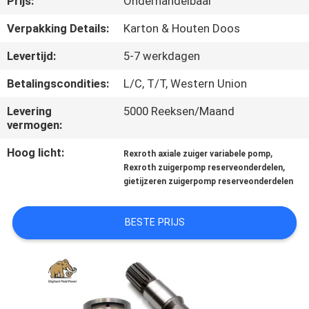
Prijs:
Onderhandelbaar
CONTACTEER
ONS
Verpakking Details:
Karton & Houten Doos
Levertijd:
5-7 werkdagen
NIEUWS
Betalingscondities:
L/C, T/T, Western Union
Levering
5000 Reeksen/Maand
GEVALLEN
vermogen:
Hoog licht:
,
Rexroth axiale zuiger variabele pomp
SITEMAP
,
Rexroth zuigerpomp reserveonderdelen
gietijzeren zuigerpomp reserveonderdelen
PRIVACY
BESTE PRIJS
POLICY