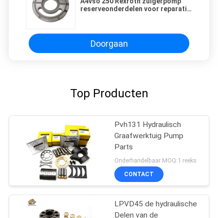
A4vso 250 Rexroth zuigerpomp
reserveonderdelen voor reparatie
onderhoud
Doorgaan
Top Producten
Pvh131 Hydraulisch
Graafwerktuig Pump
Parts
Onderhandelbaar MOQ:1 reeks
CONTACT
LPVD45 de hydraulische
Delen van de