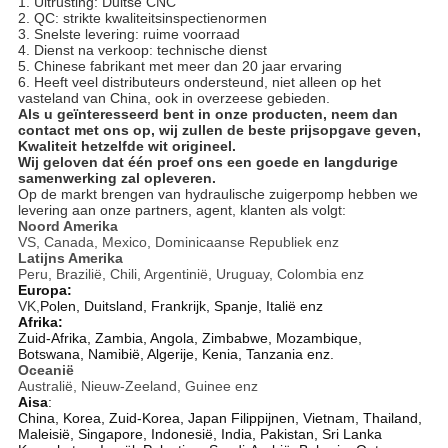
1. Uitrusting: Duitse CNC
2. QC: strikte kwaliteitsinspectienormen
3. Snelste levering: ruime voorraad
4. Dienst na verkoop: technische dienst
5. Chinese fabrikant met meer dan 20 jaar ervaring
6. Heeft veel distributeurs ondersteund, niet alleen op het
vasteland van China, ook in overzeese gebieden.
Als u geïnteresseerd bent in onze producten, neem dan
contact met ons op, wij zullen de beste prijsopgave geven,
Kwaliteit hetzelfde w
it origineel
.
Wij geloven dat één proef ons een goede en langdurige
samenwerking zal opleveren.
Op de markt brengen van hydraulische zuigerpomp hebben we
levering aan onze partners, agent, klanten als volgt:
Noord Amerika
VS, Canada, Mexico, Dominicaanse Republiek enz
Latijns Amerika
Peru, Brazilië, Chili, Argentinië, Uruguay, Colombia enz
Europa:
VK,
Polen, Duitsland, Frankrijk, Spanje, Italië enz
Afrika:
Zuid-Afrika, Zambia, Angola, Zimbabwe, Mozambique,
Botswana, Namibië, Algerije, Kenia, Tanzania enz.
Oceanië
Australië, Nieuw-Zeeland, Guinee enz
Aisa
:
China, Korea, Zuid-Korea, Japan Filippijnen, Vietnam, Thailand,
Maleisië, Singapore, Indonesië, India, Pakistan, Sri Lanka