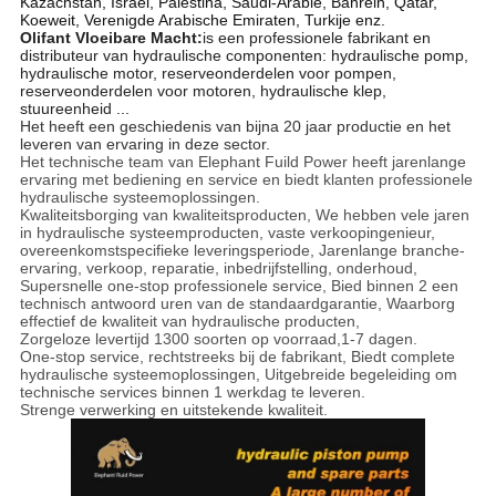
Kazachstan, Israël, Palestina, Saudi-Arabië, Bahrein, Qatar,
Koeweit, Verenigde Arabische Emiraten, Turkije enz.
Olifant Vloeibare Macht:
is een professionele fabrikant en
distributeur van hydraulische componenten: hydraulische pomp,
hydraulische motor, reserveonderdelen voor pompen,
reserveonderdelen voor motoren, hydraulische klep,
stuureenheid ...
Het heeft een geschiedenis van bijna 20 jaar productie en het
leveren van ervaring in deze sector.
Het technische team van Elephant Fuild Power heeft jarenlange
ervaring met bediening en service en biedt klanten professionele
hydraulische systeemoplossingen.
Kwaliteitsborging van kwaliteitsproducten, We hebben vele jaren
in hydraulische systeemproducten, vaste verkoopingenieur,
overeenkomstspecifieke leveringsperiode, Jarenlange branche-
ervaring, verkoop, reparatie, inbedrijfstelling, onderhoud,
Supersnelle one-stop professionele service, Bied binnen 2 een
technisch antwoord uren van de standaardgarantie, Waarborg
effectief de kwaliteit van hydraulische producten,
Zorgeloze levertijd 1300 soorten op voorraad,
1-7 dagen.
One-stop service, rechtstreeks bij de fabrikant, Biedt complete
hydraulische systeemoplossingen, Uitgebreide begeleiding om
technische services binnen 1 werkdag te leveren.
Strenge verwerking en uitstekende kwaliteit.