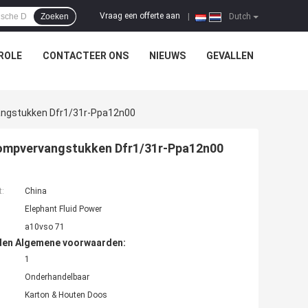
Vraag een offerte aan
Zoeken
|
Dutch
ROLE
CONTACTEER ONS
NIEUWS
GEVALLEN
angstukken Dfr1/31r-Ppa12n00
Pompvervangstukken Dfr1/31r-Ppa12n00
t:
China
Elephant Fluid Power
a10vso 71
den Algemene voorwaarden:
1
Onderhandelbaar
Karton & Houten Doos