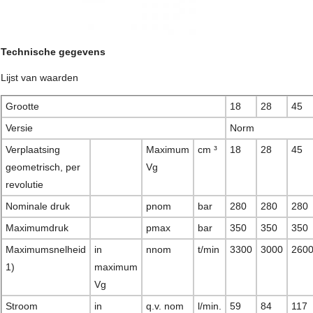
Technische gegevens
Lijst van waarden
Grootte
18
28
45
Versie
Norm
Verplaatsing
Maximum
cm ³
18
28
45
geometrisch, per
Vg
revolutie
Nominale druk
pnom
bar
280
280
280
Maximumdruk
pmax
bar
350
350
350
Maximumsnelheid
in
nnom
t/min
3300
3000
260
1)
maximum
Vg
Stroom
in
q.v. nom
l/min.
59
84
117