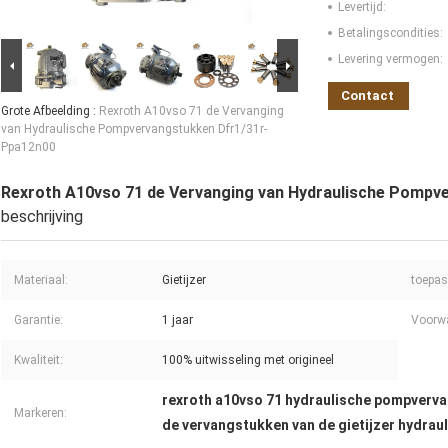
Levertijd:
Betalingscondities:
Levering vermogen:
Contact
Grote Afbeelding :
Rexroth A10vso 71 de Vervanging
van Hydraulische Pompvervangstukken Dfr1/31r-
Ppa12n00
Rexroth A10vso 71 de Vervanging van Hydraulische Pompv
beschrijving
Materiaal:
Gietijzer
toepas
Garantie:
1 jaar
Voorw
Kwaliteit:
100% uitwisseling met origineel
rexroth a10vso 71 hydraulische pompverv
Markeren:
de vervangstukken van de gietijzer hydrau