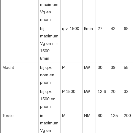
maximum
Vg en
nnom
bij
q.v. 1500
l/min.
27
42
68
maximum
Vg en n =
1500
t/min
Macht
bij q.v.
P
kW
30
39
55
nom en
pnom
bij q.v.
P 1500
kW
12.6
20
32
1500 en
pnom
Torsie
in
M
NM
80
125
200
maximum
Vg en