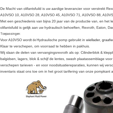
De Macht van olifantsfuild is uw aardige leverancier voor verstrekt 
A10VSO 10, A10VSO 28, A10VSO 45, A10VSO 71, A10VSO 88, A10VS
Met een geschiedenis van bijna 20 jaar van de productie van, en het l
olifantsfuild is gelijk aan uw hydraulisch behoeften, Rexroth, Eaton, 
Toepassingen:
Voor A10VSO wordt
Hydraulische pomp gebruikt in
wiellader, graaf
de
Klaar te verschepen, om voorraad te hebben in pakhuis.
Wij slaan de delen van vervangingsrexroth als op: Cilinderblok & klep
balgidsen, lagers, blok & schijf de lentes, swash plaatassemblage vo
verschepen tarieven - en voor noodsituatiereparaties, kunnen wij ver
inventaris staat ons toe om in het groot tarifering van onze pompkant 