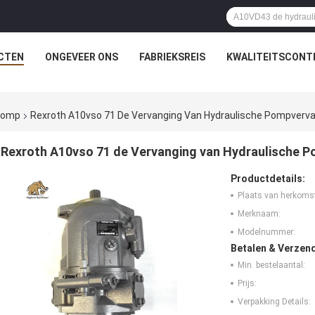
CTEN
ONGEVEER ONS
FABRIEKSREIS
KWALITEITSCONT
rpomp
Rexroth A10vso 71 De Vervanging Van Hydraulische Pompverv
Rexroth A10vso 71 de Vervanging van Hydraulische 
Productdetails:
Plaats van herkoms
Merknaam:
Modelnummer:
Betalen & Verzen
Min. bestelaantal:
Prijs:
Verpakking Details: