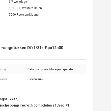
5-7 werkdagen
L/C, T/T, Western Union
5000 Reeksen/Maand
ervangstukken Dfr1/31r-Ppa12n00
sing:
Betonpomp vrachtwagen reparatie
aarde:
Gloednieuw
angstukken
,
lische pomp
rexroth pompdelen a10vso 71
,