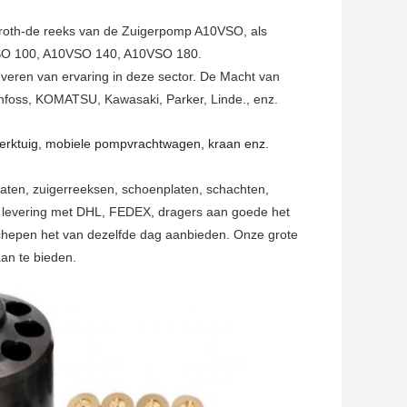
Rexroth-de reeks van de Zuigerpomp A10VSO, als
O 100, A10VSO 140, A10VSO 180.
everen van ervaring in deze sector. De Macht van
Danfoss, KOMATSU, Kawasaki, Parker, Linde., enz.
werktuig, mobiele pompvrachtwagen, kraan enz.
platen, zuigerreeksen, schoenplaten, schachten,
or levering met DHL, FEDEX, dragers aan goede het
schepen het van dezelfde dag aanbieden. Onze grote
aan te bieden.