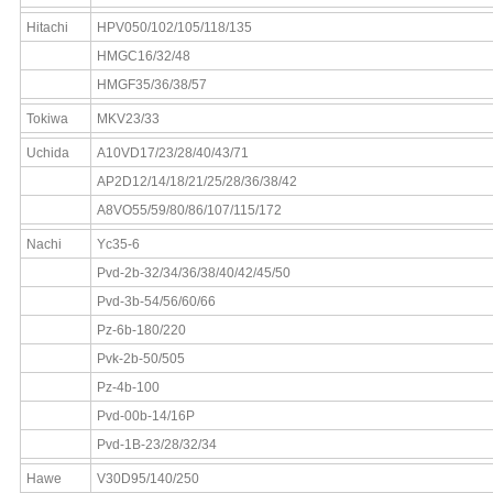
Hitachi
HPV050/102/105/118/135
HMGC16/32/48
HMGF35/36/38/57
Tokiwa
MKV23/33
Uchida
A10VD17/23/28/40/43/71
AP2D12/14/18/21/25/28/36/38/42
A8VO55/59/80/86/107/115/172
Nachi
Yc35-6
Pvd-2b-32/34/36/38/40/42/45/50
Pvd-3b-54/56/60/66
Pz-6b-180/220
Pvk-2b-50/505
Pz-4b-100
Pvd-00b-14/16P
Pvd-1B-23/28/32/34
Hawe
V30D95/140/250