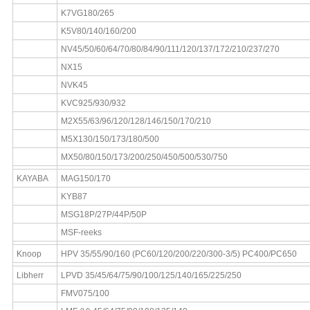
K7VG180/265
K5V80/140/160/200
NV45/50/60/64/70/80/84/90/111/120/137/172/210/237/270
NX15
NVK45
KVC925/930/932
M2X55/63/96/120/128/146/150/170/210
M5X130/150/173/180/500
MX50/80/150/173/200/250/450/500/530/750
KAYABA
MAG150/170
KYB87
MSG18P/27P/44P/50P
MSF-reeks
Knoop
HPV 35/55/90/160 (PC60/120/200/220/300-3/5) PC400/PC650
Libherr
LPVD 35/45/64/75/90/100/125/140/165/225/250
FMV075/100