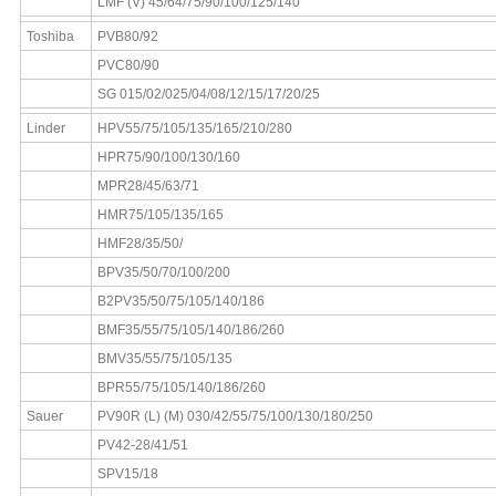
LMF (V) 45/64/75/90/100/125/140
Toshiba
PVB80/92
PVC80/90
SG 015/02/025/04/08/12/15/17/20/25
Linder
HPV55/75/105/135/165/210/280
HPR75/90/100/130/160
MPR28/45/63/71
HMR75/105/135/165
HMF28/35/50/
BPV35/50/70/100/200
B2PV35/50/75/105/140/186
BMF35/55/75/105/140/186/260
BMV35/55/75/105/135
BPR55/75/105/140/186/260
Sauer
PV90R (L) (M) 030/42/55/75/100/130/180/250
PV42-28/41/51
SPV15/18