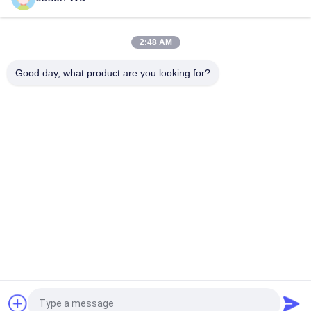
VOLLVO GIETIJZEREN TANDWIELPOMP VOE 14537295 VOOR
ORIGINELE VERVANGING
2:48 AM
VOLLVO GEGEERPOMP VOE 14782798 voor de oorspronkelijke
vervanging
Good day, what product are you looking for?
populaire categorieën
Alle
De Hydraulische 
Hydraulische Vane 
Delen Van De 
Pump Parts
Zuigerpomp
De Vervangstukken 
Hydraulische 
Van Bouwmachines
Tractorpompen
Hydraulische 
Hydraulische 
Zuigerpompen
Baanmotor
Hydraulische 
De Eenheid Van De 
Richtingklep
Orbitrolleiding
Vraag een offerte aan