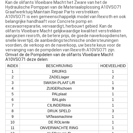
Kan de olifants Vloeibare Macht het Zware van het de
Hydraulische Pomppari van de Materiaaloplossing A10VSO71
Graafwerktuig Maintain Repair Parts verstrekken.
A10VSO71 is een gemeenschappelijk model van Rexroth en ook
belangrijke handhaaft voor Concrete pomp en
excavaorreparatie, vervaardigt, herbouwt gebied. Kan de
olifants Vloeibare Macht gelijkwaardige kwaliteit verstrekken
aangezien rexroth, de betere prijs, de goede naverkoopdiensten,
snelle levertijd, de aanbiedingstechnische ondersteuningen
voordien, de verkoop en de naverkoop, uw beste keus voor de
vervanging van de pompdelen van Rexroth A10VSO71 zijn.
Omvat de de Pompdelen van de olifants Vloeibare Macht
A10VSO71 deze delen:
INDEX
BESCHRIJVING
HOEVEELHEID
1
DRIJFAS
1
2
ZADELlager
2
3
SWASH-PLAAT L/R
1
4
ZUIGERschoen
9
5
PALplaat
1
6
BALgids
1
7
CILINDERblok
1
8
DRUK SPELD
3
9
VATwasmachine
1
10
DE ROLlente
1
11
ONVERWACHTE RING
1