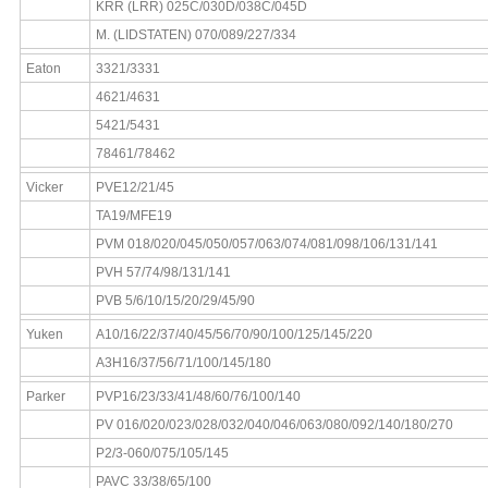
KRR (LRR) 025C/030D/038C/045D
M. (LIDSTATEN) 070/089/227/334
Eaton
3321/3331
4621/4631
5421/5431
78461/78462
Vicker
PVE12/21/45
TA19/MFE19
PVM 018/020/045/050/057/063/074/081/098/106/131/141
PVH 57/74/98/131/141
PVB 5/6/10/15/20/29/45/90
Yuken
A10/16/22/37/40/45/56/70/90/100/125/145/220
A3H16/37/56/71/100/145/180
Parker
PVP16/23/33/41/48/60/76/100/140
PV 016/020/023/028/032/040/046/063/080/092/140/180/270
P2/3-060/075/105/145
PAVC 33/38/65/100