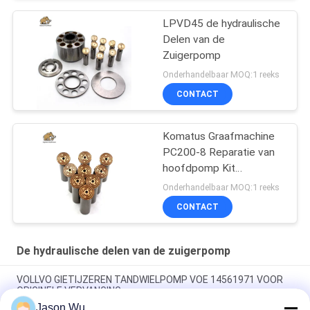
LPVD45 de hydraulische
Delen van de
Zuigerpomp
Onderhandelbaar MOQ:1 reeks
CONTACT
Komatus Graafmachine
PC200-8 Reparatie van
hoofdpomp Kit
Hydraulische pomp
Onderhandelbaar MOQ:1 reeks
Onderdeel zuigerpomp
CONTACT
Onderhoud reparatie
diensten
De hydraulische delen van de zuigerpomp
VOLLVO GIETIJZEREN TANDWIELPOMP VOE 14561971 VOOR
ORIGINELE VERVANGING
Jason Wu