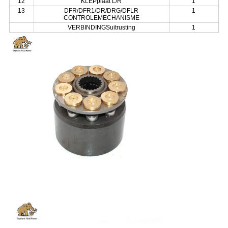
12
KLEPplaat L/R
1
13
DFR/DFR1/DR/DRG/DFLR
1
CONTROLEMECHANISME
VERBINDINGSuitrusting
1