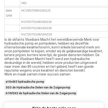
V60
Italië
HCV50/70/90/100/125
SAM
H1V55/75/108/160/226
H2V55/75/108/160/226
H1C55/75/108/160/226
Is de olifants Vloeibare Macht het wereldberoemde Merk voor
hydraulische pomp en pompdelen, hebben wij dezelfde
internationale kwaliteitsnorm, komt enkele beroemd merk om
onze pompdelen te kopen, omdat wij de gelijkwaardige kwaliteit,
betere prijzen, kortere levertijd, de goede diensten hebben. De
olifant de Vloeibare Macht heeft werd een hydraulische
deskundige in de wereld, hebben onze producten uitgevoerd
naar meer dan 80 coutries en het gebied, heeft een goede
reputatie wegens onze kwaliteit en diensten bereikt.
Werk en maak samen meer succes samen.
a10vd43 hydraulische pomp
SGS de Hydraulische Delen van de Zuigerpomp
A10VD43 de hydraulische Delen van de Zuigerpomp