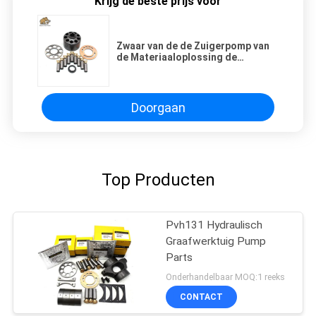
Krijg de beste prijs voor
Zwaar van de de Zuigerpomp van
de Materiaaloplossing de
Reserveonderdelena10vso71
Graafwerktuig Maintain Repair
Doorgaan
Top Producten
Pvh131 Hydraulisch
Graafwerktuig Pump
Parts
Onderhandelbaar MOQ:1 reeks
CONTACT