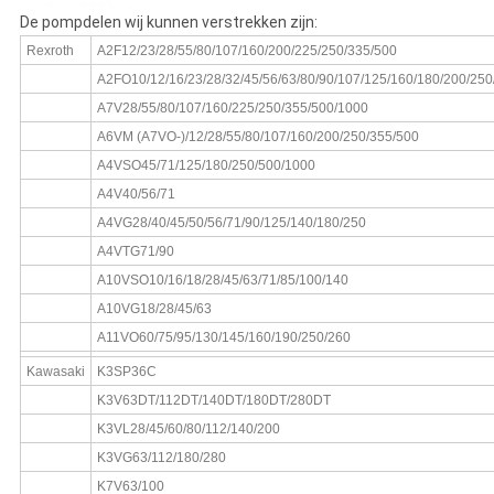
De pompdelen wij kunnen verstrekken zijn:
Rexroth
A2F12/23/28/55/80/107/160/200/225/250/335/500
A2FO10/12/16/23/28/32/45/56/63/80/90/107/125/160/180/200/250
A7V28/55/80/107/160/225/250/355/500/1000
A6VM (A7VO-)/12/28/55/80/107/160/200/250/355/500
A4VSO45/71/125/180/250/500/1000
A4V40/56/71
A4VG28/40/45/50/56/71/90/125/140/180/250
A4VTG71/90
A10VSO10/16/18/28/45/63/71/85/100/140
A10VG18/28/45/63
A11VO60/75/95/130/145/160/190/250/260
Kawasaki
K3SP36C
K3V63DT/112DT/140DT/180DT/280DT
K3VL28/45/60/80/112/140/200
K3VG63/112/180/280
K7V63/100