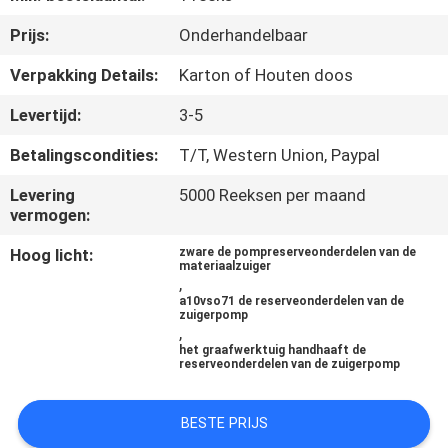
CONTACTEER
Prijs:
Onderhandelbaar
ONS
Verpakking Details:
Karton of Houten doos
NIEUWS
Levertijd:
3-5
Betalingscondities:
T/T, Western Union, Paypal
GEVALLEN
Levering
5000 Reeksen per maand
vermogen:
SITEMAP
Hoog licht:
zware de pompreserveonderdelen van de
materiaalzuiger
,
PRIVACY
a10vso71 de reserveonderdelen van de
zuigerpomp
POLICY
,
het graafwerktuig handhaaft de
reserveonderdelen van de zuigerpomp
BESTE PRIJS