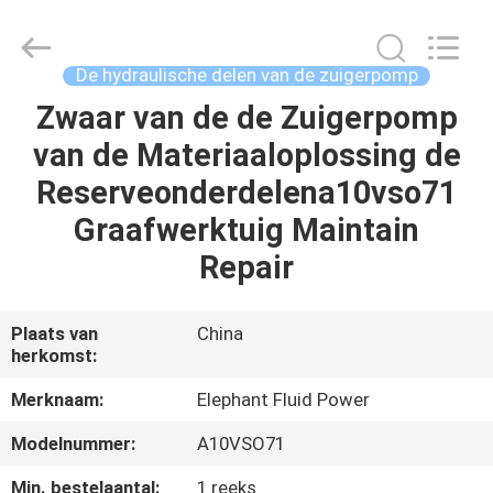
-
2026
Elephant
Fluid
Power
De hydraulische delen van de zuigerpomp
Co.,Ltd.
All
Rights
Zwaar van de de Zuigerpomp
HUIS
Reserved.
van de Materiaaloplossing de
PRODUCTEN
Reserveonderdelena10vso71
Graafwerktuig Maintain
ONGEVEER
Repair
ONS
Plaats van
China
herkomst:
FABRIEKSREIS
Merknaam:
Elephant Fluid Power
KWALITEITSCONTROLE
Modelnummer:
A10VSO71
Min. bestelaantal:
1 reeks