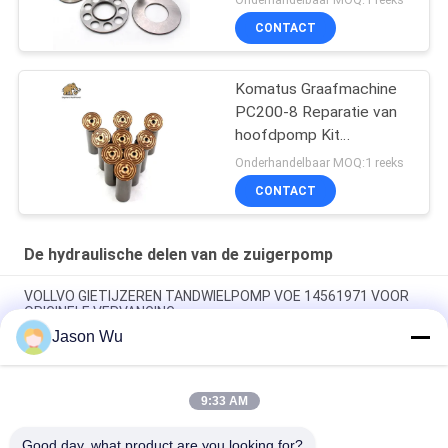
CONTACT
Komatus Graafmachine
PC200-8 Reparatie van
hoofdpomp Kit
Hydraulische pomp
Onderhandelbaar MOQ:1 reeks
Onderdeel zuigerpomp
CONTACT
Onderhoud reparatie
diensten
De hydraulische delen van de zuigerpomp
VOLLVO GIETIJZEREN TANDWIELPOMP VOE 14561971 VOOR
ORIGINELE VERVANGING
Jason Wu
VOLLVO GIETIJZEREN TANDWIELPOMP VOE 14537295 VOOR
ORIGINELE VERVANGING
9:33 AM
VOLLVO GEGEERPOMP VOE 14782798 voor de oorspronkelijke
vervanging
Good day, what product are you looking for?