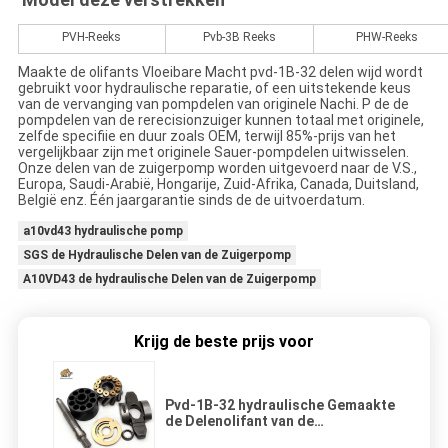
PVH-Reeks
Pvb-3B Reeks
PHW-Reeks
Maakte de olifants Vloeibare Macht pvd-1B-32 delen wijd wordt
gebruikt voor hydraulische reparatie, of een uitstekende keus
van de vervanging van pompdelen van originele Nachi. P de de
pompdelen van de rerecisionzuiger kunnen totaal met originele,
zelfde specifiie en duur zoals OEM, terwijl 85%-prijs van het
vergelijkbaar zijn met originele Sauer-pompdelen uitwisselen.
Onze delen van de zuigerpomp worden uitgevoerd naar de V.S.,
Europa, Saudi-Arabië, Hongarije, Zuid-Afrika, Canada, Duitsland,
België enz. Één jaargarantie sinds de de uitvoerdatum.
a10vd43 hydraulische pomp
SGS de Hydraulische Delen van de Zuigerpomp
A10VD43 de hydraulische Delen van de Zuigerpomp
Krijg de beste prijs voor
Pvd-1B-32 hydraulische Gemaakte
de Delenolifant van de
Zuigerpomp