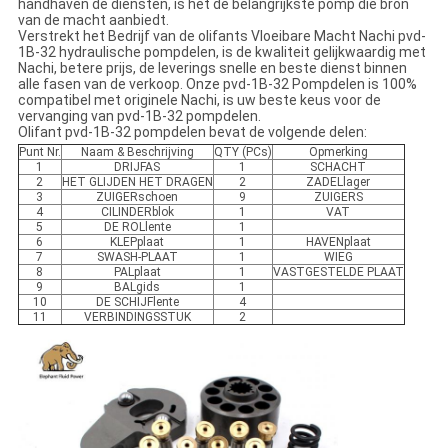
handhaven de diensten, is het de belangrijkste pomp die bron
van de macht aanbiedt.
Verstrekt het Bedrijf van de olifants Vloeibare Macht Nachi pvd-
1B-32 hydraulische pompdelen, is de kwaliteit gelijkwaardig met
Nachi, betere prijs, de leverings snelle en beste dienst binnen
alle fasen van de verkoop. Onze pvd-1B-32 Pompdelen is 100%
compatibel met originele Nachi, is uw beste keus voor de
vervanging van pvd-1B-32 pompdelen.
Olifant pvd-1B-32 pompdelen bevat de volgende delen:
Punt Nr.
Naam & Beschrijving
QTY (PCs)
Opmerking
1
DRIJFAS
1
SCHACHT
2
HET GLIJDEN HET DRAGEN
2
ZADELlager
3
ZUIGERschoen
9
ZUIGERS
4
CILINDERblok
1
VAT
5
DE ROLlente
1
6
KLEPplaat
1
HAVENplaat
7
SWASH-PLAAT
1
WIEG
8
PALplaat
1
VASTGESTELDE PLAAT
9
BALgids
1
10
DE SCHIJFlente
4
11
VERBINDINGSSTUK
2