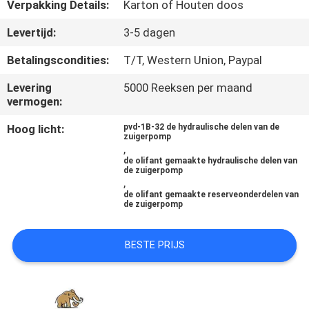
CONTACTEER
Verpakking Details:
Karton of Houten doos
ONS
Levertijd:
3-5 dagen
Betalingscondities:
T/T, Western Union, Paypal
NIEUWS
Levering
5000 Reeksen per maand
vermogen:
GEVALLEN
Hoog licht:
pvd-1B-32 de hydraulische delen van de
zuigerpomp
,
SITEMAP
de olifant gemaakte hydraulische delen van
de zuigerpomp
,
de olifant gemaakte reserveonderdelen van
PRIVACY
de zuigerpomp
POLICY
BESTE PRIJS