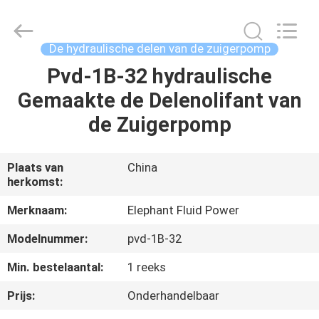
-
2026
Elephant
Fluid
Power
De hydraulische delen van de zuigerpomp
Co.,Ltd.
All
Rights
Pvd-1B-32 hydraulische
HUIS
Reserved.
Gemaakte de Delenolifant van
PRODUCTEN
de Zuigerpomp
ONGEVEER
Plaats van
China
herkomst:
ONS
Merknaam:
Elephant Fluid Power
FABRIEKSREIS
Modelnummer:
pvd-1B-32
Min. bestelaantal:
1 reeks
KWALITEITSCONTROLE
Prijs:
Onderhandelbaar