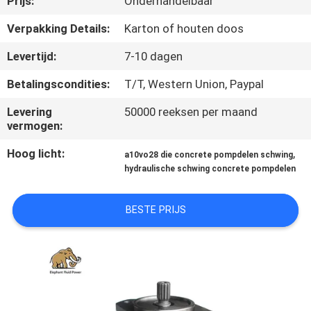
Prijs:
Onderhandelbaar
CONTACTEER
ONS
Verpakking Details:
Karton of houten doos
Levertijd:
7-10 dagen
NIEUWS
Betalingscondities:
T/T, Western Union, Paypal
Levering
50000 reeksen per maand
GEVALLEN
vermogen:
Hoog licht:
,
a10vo28 die concrete pompdelen schwing
SITEMAP
hydraulische schwing concrete pompdelen
PRIVACY
BESTE PRIJS
POLICY