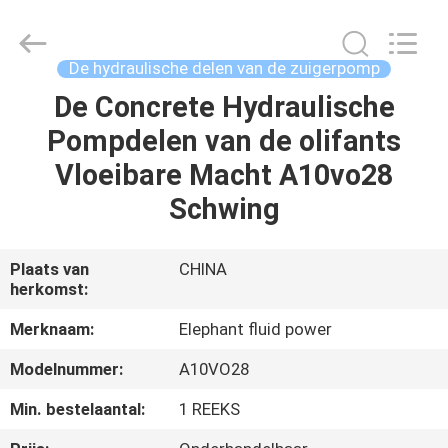
-
2026
Elephant
Fluid
Power
De hydraulische delen van de zuigerpomp
Co.,Ltd.
All
Rights
De Concrete Hydraulische
HUIS
Reserved.
Pompdelen van de olifants
PRODUCTEN
Vloeibare Macht A10vo28
Schwing
ONGEVEER
ONS
Plaats van
CHINA
herkomst:
FABRIEKSREIS
Merknaam:
Elephant fluid power
Modelnummer:
A10VO28
KWALITEITSCONTROLE
Min. bestelaantal:
1 REEKS