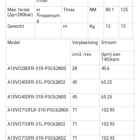
r/min
Max. torsie
in
Tmax
NM
80.1
125
20
(Δp=280bar)
V
maximum
g
Gewicht
m
Kg
12
15
21
Model
Verplaatsing
Stroom
cm3. /rev.
(lpm) een
1450rpm
A10VO28DFR-31R-PSC62N00
28
40.6
A10VO45DFR-31L-PSC62K02
45
65.25
A10VO45DFR-31R-PSC62N00
45
65.25
A10VO71DFLR-31R-PSC62N00
71
102.95
A10VO71DFR-31L-PSC62K02
71
102.95
A10VO71DFR-31R-PSC62K02
71
102.95