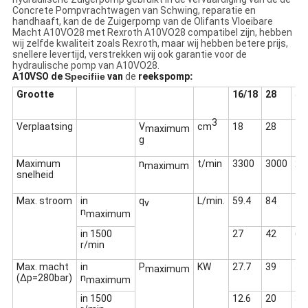
Concrete Pompvrachtwagen van Schwing, reparatie en
handhaaft, kan de de Zuigerpomp van de Olifants Vloeibare
Macht A10VO28 met Rexroth A10VO28 compatibel zijn, hebben
wij zelfde kwaliteit zoals Rexroth, maar wij hebben betere prijs,
snellere levertijd, verstrekken wij ook garantie voor de
hydraulische pomp van A10VO28.
A10VSO de
Specifiie
van
de
reekspomp
:
Grootte
16/18
28
45
3
Verplaatsing
V
cm
18
28
45
maximum
g
Maximum
n
t/min
3300
3000
26
maximum
snelheid
Max. stroom
in
q
L/min.
59.4
84
11
v
n
maximum
in 1500
27
42
68
r/min
Max. macht
in
P
KW
27.7
39
55
maximum
(Δp=280bar)
n
maximum
in 1500
12.6
20
32