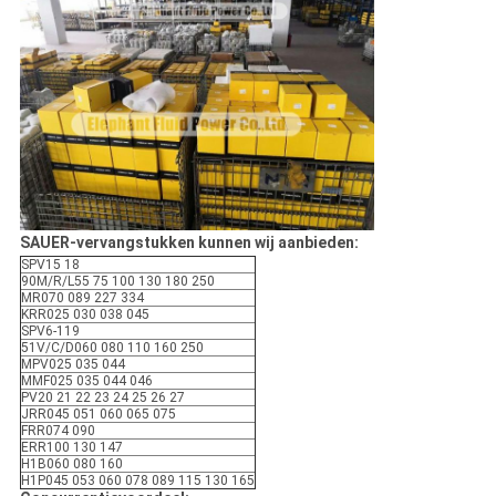
SAUER-vervangstukken kunnen wij aanbieden:
SPV15 18
90M/R/L55 75 100 130 180 250
MR070 089 227 334
KRR025 030 038 045
SPV6-119
51V/C/D060 080 110 160 250
MPV025 035 044
MMF025 035 044 046
PV20 21 22 23 24 25 26 27
JRR045 051 060 065 075
FRR074 090
ERR100 130 147
H1B060 080 160
H1P045 053 060 078 089 115 130 165