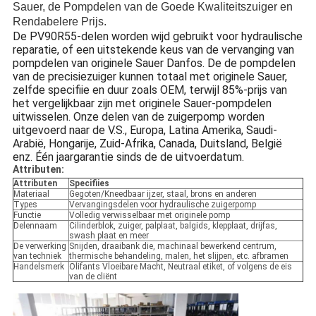
Sauer, de Pompdelen van de Goede Kwaliteitszuiger en
Rendabelere Prijs.
De PV90R55-delen worden wijd gebruikt voor hydraulische
reparatie, of een uitstekende keus van de vervanging van
pompdelen van originele Sauer Danfos. De de pompdelen
van de precisiezuiger kunnen totaal met originele Sauer,
zelfde specifiie en duur zoals OEM, terwijl 85%-prijs van
het vergelijkbaar zijn met originele Sauer-pompdelen
uitwisselen. Onze delen van de zuigerpomp worden
uitgevoerd naar de V.S., Europa, Latina Amerika, Saudi-
Arabië, Hongarije, Zuid-Afrika, Canada, Duitsland, België
enz. Één jaargarantie sinds de de uitvoerdatum.
Attributen:
Attributen
Specifiies
Materiaal
Gegoten/Kneedbaar ijzer, staal, brons en anderen
Types
Vervangingsdelen voor hydraulische zuigerpomp
Functie
Volledig verwisselbaar met originele pomp
Delennaam
Cilinderblok, zuiger, palplaat, balgids, klepplaat, drijfas,
swash plaat en meer
De verwerking
Snijden, draaibank die, machinaal bewerkend centrum,
van techniek
thermische behandeling, malen, het slijpen, etc. afbramen
Handelsmerk
Olifants Vloeibare Macht, Neutraal etiket, of volgens de eis
van de cliënt