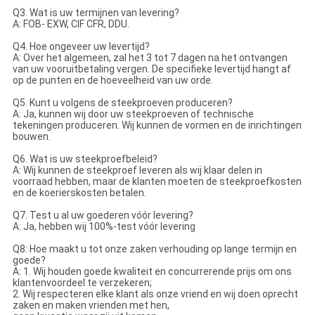
Q3. Wat is uw termijnen van levering?
A: FOB- EXW, CIF CFR, DDU.
Q4. Hoe ongeveer uw levertijd?
A: Over het algemeen, zal het 3 tot 7 dagen na het ontvangen
van uw vooruitbetaling vergen. De specifieke levertijd hangt af
op de punten en de hoeveelheid van uw orde.
Q5. Kunt u volgens de steekproeven produceren?
A: Ja, kunnen wij door uw steekproeven of technische
tekeningen produceren. Wij kunnen de vormen en de inrichtingen
bouwen.
Q6. Wat is uw steekproefbeleid?
A: Wij kunnen de steekproef leveren als wij klaar delen in
voorraad hebben, maar de klanten moeten de steekproefkosten
en de koerierskosten betalen.
Q7. Test u al uw goederen vóór levering?
A: Ja, hebben wij 100%-test vóór levering
Q8: Hoe maakt u tot onze zaken verhouding op lange termijn en
goede?
A: 1. Wij houden goede kwaliteit en concurrerende prijs om ons
klantenvoordeel te verzekeren;
2. Wij respecteren elke klant als onze vriend en wij doen oprecht
zaken en maken vrienden met hen,