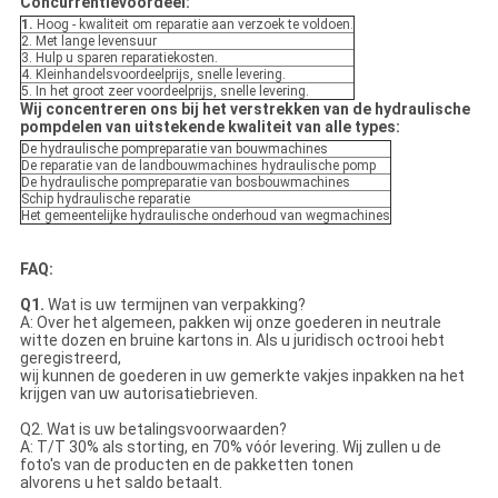
Concurrentievoordeel:
1.
Hoog - kwaliteit om reparatie aan verzoek te voldoen.
2. Met lange levensuur
3. Hulp u sparen reparatiekosten.
4. Kleinhandelsvoordeelprijs, snelle levering.
5. In het groot zeer voordeelprijs, snelle levering.
Wij concentreren ons bij het verstrekken van de hydraulische
pompdelen van uitstekende kwaliteit van alle types:
De hydraulische pompreparatie van bouwmachines
De reparatie van de landbouwmachines hydraulische pomp
De hydraulische pompreparatie van bosbouwmachines
Schip hydraulische reparatie
Het gemeentelijke hydraulische onderhoud van wegmachines
FAQ:
Q1.
Wat is uw termijnen van verpakking?
A: Over het algemeen, pakken wij onze goederen in neutrale
witte dozen en bruine kartons in. Als u juridisch octrooi hebt
geregistreerd,
wij kunnen de goederen in uw gemerkte vakjes inpakken na het
krijgen van uw autorisatiebrieven.
Q2. Wat is uw betalingsvoorwaarden?
A: T/T 30% als storting, en 70% vóór levering. Wij zullen u de
foto's van de producten en de pakketten tonen
alvorens u het saldo betaalt.