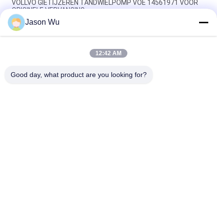
VOLLVO GIETIJZEREN TANDWIELPOMP VOE 14561971 VOOR
ORIGINELE VERVANGING
Jason Wu
VOLLVO GIETIJZEREN TANDWIELPOMP VOE 14537295 VOOR
ORIGINELE VERVANGING
12:42 AM
VOLLVO GEGEERPOMP VOE 14782798 voor de oorspronkelijke
vervanging
Good day, what product are you looking for?
populaire categorieën
Alle
De Hydraulische 
Hydraulische Vane 
Delen Van De 
Pump Parts
Zuigerpomp
De Vervangstukken 
Hydraulische 
Van Bouwmachines
Tractorpompen
Hydraulische 
Hydraulische 
Zuigerpompen
Baanmotor
Hydraulische 
De Eenheid Van De 