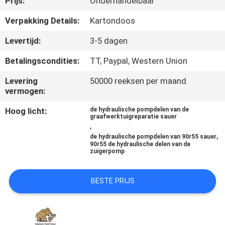
Prijs:
Onderhandelbaar
CONTACTEER
ONS
Verpakking Details:
Kartondoos
Levertijd:
3-5 dagen
NIEUWS
Betalingscondities:
TT, Paypal, Western Union
Levering
50000 reeksen per maand
GEVALLEN
vermogen:
Hoog licht:
de hydraulische pompdelen van de
SITEMAP
graafwerktuigreparatie sauer
,
,
de hydraulische pompdelen van 90r55 sauer
90r55 de hydraulische delen van de
PRIVACY
zuigerpomp
POLICY
BESTE PRIJS