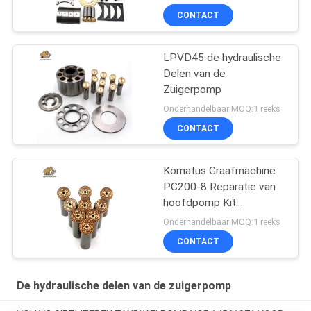
CONTACT
LPVD45 de hydraulische
Delen van de
Zuigerpomp
Onderhandelbaar MOQ:1 reeks
CONTACT
Komatus Graafmachine
PC200-8 Reparatie van
hoofdpomp Kit
Hydraulische pomp
Onderhandelbaar MOQ:1 reeks
Onderdeel zuigerpomp
CONTACT
Onderhoud reparatie
diensten
De hydraulische delen van de zuigerpomp