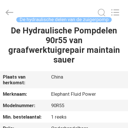
-
2026
Elephant
Fluid
Power
De hydraulische delen van de zuigerpomp
Co.,Ltd.
All
Rights
De Hydraulische Pompdelen
HUIS
Reserved.
90r55 van
PRODUCTEN
graafwerktuigrepair maintain
sauer
ONGEVEER
ONS
Plaats van
China
herkomst:
FABRIEKSREIS
Merknaam:
Elephant Fluid Power
Modelnummer:
90R55
KWALITEITSCONTROLE
Min. bestelaantal:
1 reeks