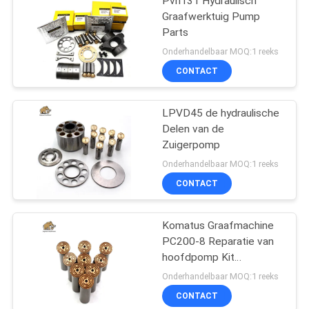
Pvh131 Hydraulisch
Graafwerktuig Pump
Parts
Onderhandelbaar MOQ:1 reeks
CONTACT
LPVD45 de hydraulische
Delen van de
Zuigerpomp
Onderhandelbaar MOQ:1 reeks
CONTACT
Komatus Graafmachine
PC200-8 Reparatie van
hoofdpomp Kit
Hydraulische pomp
Onderhandelbaar MOQ:1 reeks
Onderdeel zuigerpomp
CONTACT
Onderhoud reparatie