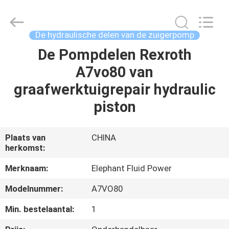
-
2026
Elephant
Fluid
Power
De hydraulische delen van de zuigerpomp
Co.,Ltd.
All
Rights
De Pompdelen Rexroth
HUIS
Reserved.
A7vo80 van
PRODUCTEN
graafwerktuigrepair hydraulic
piston
ONGEVEER
ONS
Plaats van
CHINA
herkomst:
FABRIEKSREIS
Merknaam:
Elephant Fluid Power
Modelnummer:
A7VO80
KWALITEITSCONTROLE
Min. bestelaantal:
1