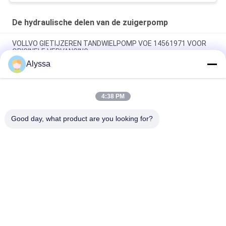
diensten
De hydraulische delen van de zuigerpomp
VOLLVO GIETIJZEREN TANDWIELPOMP VOE 14561971 VOOR
ORIGINELE VERVANGING
Alyssa
VOLLVO GIETIJZEREN TANDWIELPOMP VOE 14537295 VOOR
ORIGINELE VERVANGING
4:38 PM
VOLLVO GEGEERPOMP VOE 14782798 voor de oorspronkelijke
vervanging
Good day, what product are you looking for?
populaire categorieën
Alle
De Hydraulische 
Hydraulische Vane 
Delen Van De 
Pump Parts
Zuigerpomp
De Vervangstukken 
Hydraulische 
Van Bouwmachines
Tractorpompen