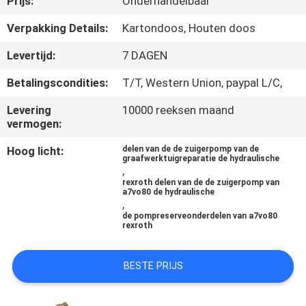
Prijs:
Onderhandelbaar
CONTACTEER
ONS
Verpakking Details:
Kartondoos, Houten doos
Levertijd:
7 DAGEN
NIEUWS
Betalingscondities:
T/T, Western Union, paypal L/C,
Levering
10000 reeksen maand
GEVALLEN
vermogen:
Hoog licht:
delen van de de zuigerpomp van de
SITEMAP
graafwerktuigreparatie de hydraulische
,
rexroth delen van de de zuigerpomp van
a7vo80 de hydraulische
PRIVACY
,
de pompreserveonderdelen van a7vo80
POLICY
rexroth
BESTE PRIJS