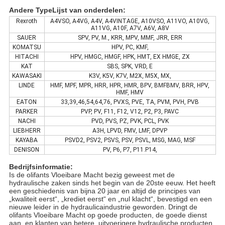
Andere TypeLijst van onderdelen:
Rexroth
A4VSO, A4VG, A4V, A4VINTAGE, A10VSO, A11VO, A10VG,
A11VG, A10F, A7V, A6V, A8V
SAUER
SPV, PV, M., KRR, MPV, MMF, JRR, ERR
KOMATSU
HPV, PC, KMF,
HITACHI
HPV, HMGC, HMGF, HPK, HMT, EX HMGE, ZX
KAT
SBS, SPK, VRD, E
KAWASAKI
K3V, K5V, K7V, M2X, M5X, MX,
LINDE
HMF, MPF, MPR, HRR, HPR, HMR, BPV, BMFBMV, BRR, HPV,
HMF, HMV
EATON
33,39,46,54,64,76, PVXS, PVE, TA, PVM, PVH, PVB
PARKER
PVP, PV, F11, F12, V12, P2, P3, PAVC
NACHI
PVD, PVS, PZ, PVK, PCL, PVK
LIEBHERR
A3H, LPVD, FMV, LMF, DPVP
KAYABA
PSVD2, PSV2, PSVS, PSV, PSVL, MSG, MAG, MSF
DENISON
PV, P6, P7, P11.P14,
Bedrijfsinformatie:
Is de olifants Vloeibare Macht bezig geweest met de
hydraulische zaken sinds het begin van de 20ste eeuw. Het heeft
een geschiedenis van bijna 20 jaar en altijd de principes van
„kwaliteit eerst“, „krediet eerst“ en „nul klacht“, bevestigd en een
nieuwe leider in de hydraulicaindustrie geworden. Dringt de
olifants Vloeibare Macht op goede producten, de goede dienst
aan, en klanten van betere, uitvoerigere hydraulische producten,