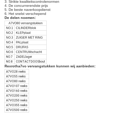
3. Strikte kwaliteitscontrolenormen
4. De concurrerendste prijs
5. De beste naverkoopdienst
6. Het snelst verschepend
De delen noemen:
A7VO80 vervangstukken
NO.1
CILINDERblok
NO.2
KLEPplaat
NO.3
ZUIGER MET RING
NO.4
PALplaat
NO.5
DRIJFAS
NO.6
CENTRUMschacht
NO.7
ZADELlager
NO.8
CONTACTDOOSbout
Rexrotha7vo vervangstukken kunnen wij aanbieden:
A7VO28 reeks
A7VO55 reeks
A7VO80 reeks
A7VO107 reeks
A7VO160 reeks
A7VO200 reeks
A7VO250 reeks
A7VO355 reeks
A7VO500 reeks