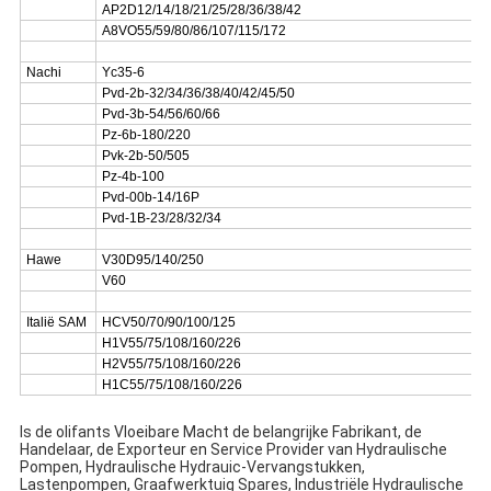
AP2D12/14/18/21/25/28/36/38/42
A8VO55/59/80/86/107/115/172
Nachi
Yc35-6
Pvd-2b-32/34/36/38/40/42/45/50
Pvd-3b-54/56/60/66
Pz-6b-180/220
Pvk-2b-50/505
Pz-4b-100
Pvd-00b-14/16P
Pvd-1B-23/28/32/34
Hawe
V30D95/140/250
V60
Italië SAM
HCV50/70/90/100/125
H1V55/75/108/160/226
H2V55/75/108/160/226
H1C55/75/108/160/226
Is de olifants Vloeibare Macht de belangrijke Fabrikant, de
Handelaar, de Exporteur en Service Provider van Hydraulische
Pompen, Hydraulische Hydrauic-Vervangstukken,
Lastenpompen, Graafwerktuig Spares, Industriële Hydraulische