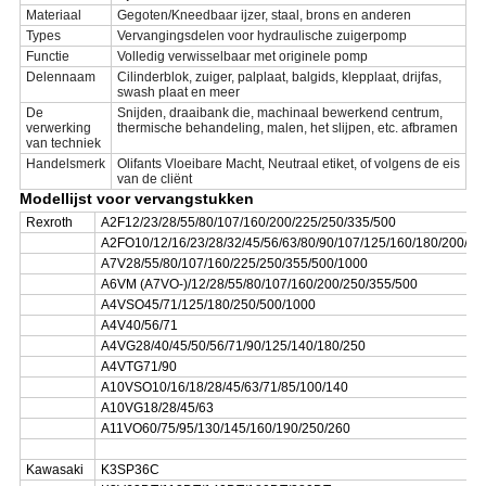
Materiaal
Gegoten/Kneedbaar ijzer, staal, brons en anderen
Types
Vervangingsdelen voor hydraulische zuigerpomp
Functie
Volledig verwisselbaar met originele pomp
Delennaam
Cilinderblok, zuiger, palplaat, balgids, klepplaat, drijfas,
swash plaat en meer
De
Snijden, draaibank die, machinaal bewerkend centrum,
verwerking
thermische behandeling, malen, het slijpen, etc. afbramen
van techniek
Handelsmerk
Olifants Vloeibare Macht, Neutraal etiket, of volgens de eis
van de cliënt
Modellijst voor vervangstukken
Rexroth
A2F12/23/28/55/80/107/160/200/225/250/335/500
A2FO10/12/16/23/28/32/45/56/63/80/90/107/125/160/180/200/25
A7V28/55/80/107/160/225/250/355/500/1000
A6VM (A7VO-)/12/28/55/80/107/160/200/250/355/500
A4VSO45/71/125/180/250/500/1000
A4V40/56/71
A4VG28/40/45/50/56/71/90/125/140/180/250
A4VTG71/90
A10VSO10/16/18/28/45/63/71/85/100/140
A10VG18/28/45/63
A11VO60/75/95/130/145/160/190/250/260
Kawasaki
K3SP36C