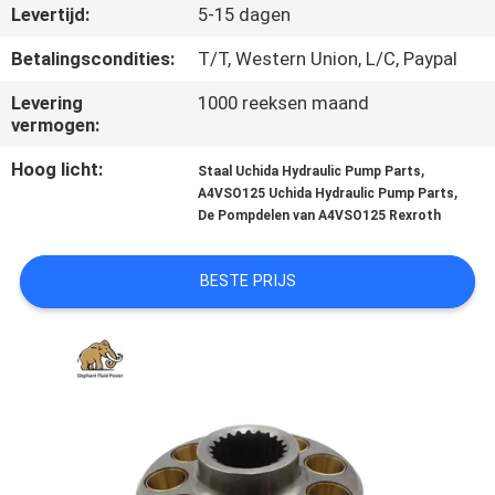
CONTACTEER
Levertijd:
5-15 dagen
ONS
Betalingscondities:
T/T, Western Union, L/C, Paypal
Levering
1000 reeksen maand
NIEUWS
vermogen:
Hoog licht:
,
Staal Uchida Hydraulic Pump Parts
GEVALLEN
,
A4VSO125 Uchida Hydraulic Pump Parts
De Pompdelen van A4VSO125 Rexroth
SITEMAP
BESTE PRIJS
PRIVACY
POLICY