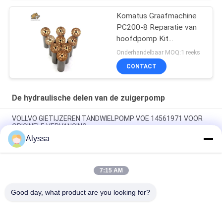
Komatus Graafmachine
PC200-8 Reparatie van
hoofdpomp Kit
Hydraulische pomp
Onderhandelbaar MOQ:1 reeks
Onderdeel zuigerpomp
CONTACT
Onderhoud reparatie
diensten
De hydraulische delen van de zuigerpomp
VOLLVO GIETIJZEREN TANDWIELPOMP VOE 14561971 VOOR
ORIGINELE VERVANGING
Alyssa
VOLLVO GIETIJZEREN TANDWIELPOMP VOE 14537295 VOOR
ORIGINELE VERVANGING
7:15 AM
VOLLVO GEGEERPOMP VOE 14782798 voor de oorspronkelijke
vervanging
Good day, what product are you looking for?
populaire categorieën
Alle