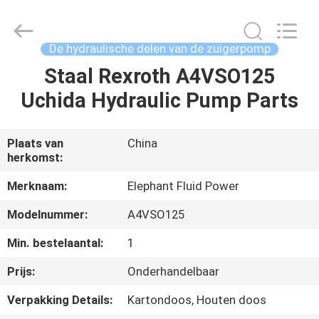
-
2026
Elephant
Fluid
Power
De hydraulische delen van de zuigerpomp
Co.,Ltd.
All
Rights
Staal Rexroth A4VSO125
HUIS
Reserved.
Uchida Hydraulic Pump Parts
PRODUCTEN
Plaats van
China
herkomst:
ONGEVEER
ONS
Merknaam:
Elephant Fluid Power
Modelnummer:
A4VSO125
FABRIEKSREIS
Min. bestelaantal:
1
Prijs:
Onderhandelbaar
KWALITEITSCONTROLE
Verpakking Details:
Kartondoos, Houten doos