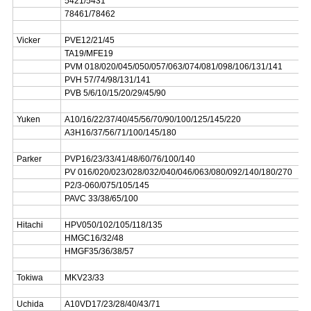
5421/5431
78461/78462
Vicker
PVE12/21/45
TA19/MFE19
PVM 018/020/045/050/057/063/074/081/098/106/131/141
PVH 57/74/98/131/141
PVB 5/6/10/15/20/29/45/90
Yuken
A10/16/22/37/40/45/56/70/90/100/125/145/220
A3H16/37/56/71/100/145/180
Parker
PVP16/23/33/41/48/60/76/100/140
PV 016/020/023/028/032/040/046/063/080/092/140/180/270
P2/3-060/075/105/145
PAVC 33/38/65/100
Hitachi
HPV050/102/105/118/135
HMGC16/32/48
HMGF35/36/38/57
Tokiwa
MKV23/33
Uchida
A10VD17/23/28/40/43/71