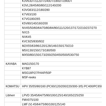
K3V63DT/112DT/140DT/180DT/280DT
K3VL28/45/60/80/112/140/200
K3VG63/112/180/280
K7V63/100
K7VG180/265
K5V80/140/160/200
NV45/50/60/64/70/80/84/90/111/120/137/172/210/237/270
NX15
NVK45
KVC925/930/932
M2X55/63/96/120/128/146/150/170/210
M5X130/150/173/180/500
MX50/80/150/173/200/250/450/500/530/750
KAYABA
MAG150/170
KYB87
MSG18P/27P/44P/50P
MSF-reeks
KOMATSU
HPV 35/55/90/160 (PC60/120/200/220/300-3/5) PC400/PC650
Libherr
LPVD 35/45/64/75/90/100/125/140/165/225/250
FMV075/100
LMF (V) 45/64/75/90/100/125/140