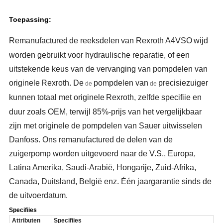
Toepassing:
Remanufactured
de reeks
delen
van Rexroth A4VSO
wijd
worden gebruikt voor hydraulische reparatie, of een
uitstekende keus van de vervanging van pompdelen van
originele
Rexroth
. De
pompdelen van
precisiezuiger
de
de
kunnen totaal met originele
Rexroth
, zelfde specifiie en
duur zoals OEM, terwijl 85%-prijs van het vergelijkbaar
zijn met originele de pompdelen van Sauer uitwisselen
Danfoss. Ons remanufactured de delen van de
zuigerpomp worden uitgevoerd naar de V.S., Europa,
Latina Amerika, Saudi-Arabië, Hongarije, Zuid-Afrika,
Canada, Duitsland, België enz. Één jaargarantie sinds de
de uitvoerdatum.
Specifiies
Attributen
Specifiies