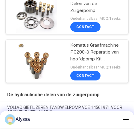
Delen van de
Zuigerpomp
Onderhandelbaar MOQ:1 reeks
CONTACT
Komatus Graafmachine
PC200-8 Reparatie van
hoofdpomp Kit
Hydraulische pomp
Onderhandelbaar MOQ:1 reeks
Onderdeel zuigerpomp
CONTACT
Onderhoud reparatie
diensten
De hydraulische delen van de zuigerpomp
VOLLVO GIETIJZEREN TANDWIELPOMP VOE 14561971 VOOR
ORIGINELE VERVANGING
Alyssa
VOLLVO GIETIJZEREN TANDWIELPOMP VOE 14537295 VOOR
ORIGINELE VERVANGING