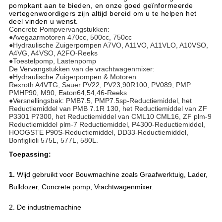
pompkant aan te bieden, en onze goed geïnformeerde
vertegenwoordigers zijn altijd bereid om u te helpen het
deel vinden u wenst.
Concrete Pompvervangstukken:
●Avegaarmotoren 470cc, 500cc, 750cc
●Hydraulische Zuigerpompen A7VO, A11VO, A11VLO, A10VSO,
A4VG, A4VSO, A2FO-Reeks
●Toestelpomp, Lastenpomp
De Vervangstukken van de vrachtwagenmixer:
●Hydraulische Zuigerpompen & Motoren
Rexroth A4VTG, Sauer PV22, PV23,90R100, PV089, PMP
PMHP90, M90, Eaton64,54,46-Reeks
●Versnellingsbak: PMB7.5, PMP7.5sp-Reductiemiddel, het
Reductiemiddel van PMB 7.1R 130, het Reductiemiddel van ZF
P3301 P7300, het Reductiemiddel van CML10 CML16, ZF plm-9
Reductiemiddel plm-7 Reductiemiddel, P4300-Reductiemiddel,
HOOGSTE P90S-Reductiemiddel, DD33-Reductiemiddel,
Bonfiglioli 575L, 577L, 580L.
Toepassing:
1.
Wijd gebruikt voor Bouwmachine zoals Graafwerktuig, Lader,
Bulldozer
,
Concrete pomp, Vrachtwagenmixer.
2.
De industriemachine