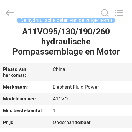
-
2026
Elephant
Fluid
Power
De hydraulische delen van de zuigerpomp
Co.,Ltd.
All
Rights
A11VO95/130/190/260
HUIS
Reserved.
hydraulische
PRODUCTEN
Pompassemblage en Motor
ONGEVEER
Plaats van
China
herkomst:
ONS
Merknaam:
Elephant Fluid Power
FABRIEKSREIS
Modelnummer:
A11VO
Min. bestelaantal:
1
KWALITEITSCONTROLE
Prijs:
Onderhandelbaar