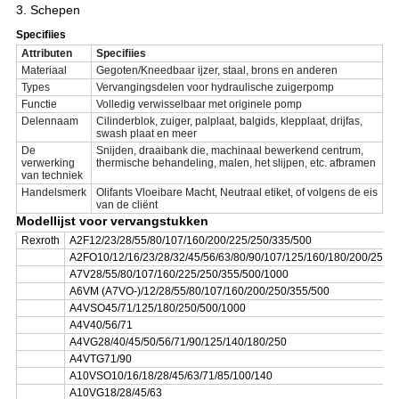
3. Schepen
Specifiies
Attributen
Specifiies
Materiaal
Gegoten/Kneedbaar ijzer, staal, brons en anderen
Types
Vervangingsdelen voor hydraulische zuigerpomp
Functie
Volledig verwisselbaar met originele pomp
Delennaam
Cilinderblok, zuiger, palplaat, balgids, klepplaat, drijfas,
swash plaat en meer
De
Snijden, draaibank die, machinaal bewerkend centrum,
verwerking
thermische behandeling, malen, het slijpen, etc. afbramen
van techniek
Handelsmerk
Olifants Vloeibare Macht, Neutraal etiket, of volgens de eis
van de cliënt
Modellijst voor vervangstukken
Rexroth
A2F12/23/28/55/80/107/160/200/225/250/335/500
A2FO10/12/16/23/28/32/45/56/63/80/90/107/125/160/180/200/250/
A7V28/55/80/107/160/225/250/355/500/1000
A6VM (A7VO-)/12/28/55/80/107/160/200/250/355/500
A4VSO45/71/125/180/250/500/1000
A4V40/56/71
A4VG28/40/45/50/56/71/90/125/140/180/250
A4VTG71/90
A10VSO10/16/18/28/45/63/71/85/100/140
A10VG18/28/45/63