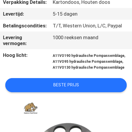
CONTACTEER
Verpakking Details:
Kartondoos, Houten doos
ONS
Levertijd:
5-15 dagen
Betalingscondities:
T/T, Western Union, L/C, Paypal
NIEUWS
Levering
1000 reeksen maand
vermogen:
GEVALLEN
Hoog licht:
,
A11VO190 hydraulische Pompassemblage
,
A11VO95 hydraulische Pompassemblage
SITEMAP
A11VO130 hydraulische Pompassemblage
BESTE PRIJS
PRIVACY
POLICY