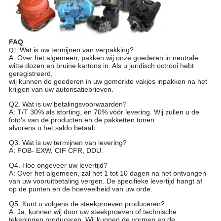
FAQ
Wat is uw termijnen van verpakking?
Q1.
A: Over het algemeen, pakken wij onze goederen in neutrale
witte dozen en bruine kartons in. Als u juridisch octrooi hebt
geregistreerd,
wij kunnen de goederen in uw gemerkte vakjes inpakken na het
krijgen van uw autorisatiebrieven.
Q2. Wat is uw betalingsvoorwaarden?
A: T/T 30% als storting, en 70% vóór levering. Wij zullen u de
foto's van de producten en de pakketten tonen
alvorens u het saldo betaalt.
Q3. Wat is uw termijnen van levering?
A: FOB- EXW, CIF CFR, DDU.
Q4. Hoe ongeveer uw levertijd?
A: Over het algemeen, zal het 1 tot 10 dagen na het ontvangen
van uw vooruitbetaling vergen. De specifieke levertijd hangt af
op de punten en de hoeveelheid van uw orde.
Q5. Kunt u volgens de steekproeven produceren?
A: Ja, kunnen wij door uw steekproeven of technische
tekeningen produceren. Wij kunnen de vormen en de