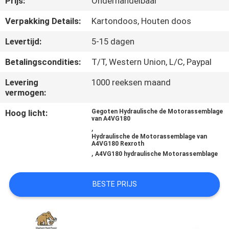
Prijs:
Onderhandelbaar
CONTACTEER
ONS
Verpakking Details:
Kartondoos, Houten doos
Levertijd:
5-15 dagen
NIEUWS
Betalingscondities:
T/T, Western Union, L/C, Paypal
Levering
1000 reeksen maand
GEVALLEN
vermogen:
Hoog licht:
Gegoten Hydraulische de Motorassemblage
SITEMAP
van A4VG180
,
Hydraulische de Motorassemblage van
A4VG180 Rexroth
PRIVACY
,
A4VG180 hydraulische Motorassemblage
POLICY
BESTE PRIJS