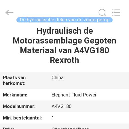
-
2026
Elephant
Fluid
Power
De hydraulische delen van de zuigerpomp
Co.,Ltd.
All
Rights
Hydraulisch de
HUIS
Reserved.
Motorassemblage Gegoten
PRODUCTEN
Materiaal van A4VG180
Rexroth
ONGEVEER
ONS
Plaats van
China
herkomst:
FABRIEKSREIS
Merknaam:
Elephant Fluid Power
Modelnummer:
A4VG180
KWALITEITSCONTROLE
Min. bestelaantal:
1