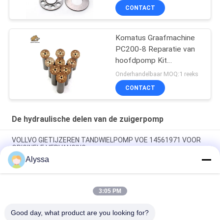
CONTACT
Komatus Graafmachine
PC200-8 Reparatie van
hoofdpomp Kit
Hydraulische pomp
Onderhandelbaar MOQ:1 reeks
Onderdeel zuigerpomp
CONTACT
Onderhoud reparatie
diensten
De hydraulische delen van de zuigerpomp
VOLLVO GIETIJZEREN TANDWIELPOMP VOE 14561971 VOOR
ORIGINELE VERVANGING
Alyssa
VOLLVO GIETIJZEREN TANDWIELPOMP VOE 14537295 VOOR
ORIGINELE VERVANGING
3:05 PM
VOLLVO GEGEERPOMP VOE 14782798 voor de oorspronkelijke
vervanging
Good day, what product are you looking for?