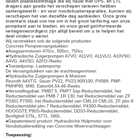
swash plaatassemblage die wij nauw met UPS, en LTL
dragers aan goede het verschepen tarieven hebben
samengewerkt - en voor noodsituatiereparaties, kunnen wij
verschepen het van dezelfde dag aanbieden. Onze grote
inventaris staat ons toe om in het groot tarifering van onze
pompkant aan te bieden, en onze goed geïnformeerde
vertegenwoordigers zijn altijd bereid om u te helpen het
deel vinden u wenst.
Wij verstrekken ook de volgende producten
Concrete Pompvervangstukken:
●Avegaarmotoren 470cc, 500cc, 750cc
●Hydraulische Zuigerpompen A7VO, A11VO, A11VLO, A10VSO,
A4VG, A4VSO, A2FO-Reeks
●Toestelpomp, Lastenpomp
De Vervangstukken van de vrachtwagenmixer:
●Hydraulische Zuigerpompen & Motoren
Rexroth A4VTG, Sauer PV22, PV23,90R100, PV089, PMP
PMHP90, M90, Eaton64,54,46-Reeks
●Versnellingsbak: PMB7.5, PMP7.5sp-Reductiemiddel, het
Reductiemiddel van PMB 7.1R 130, het Reductiemiddel van ZF
P3301 P7300, het Reductiemiddel van CML10 CML16, ZF plm-9
Reductiemiddel plm-7 Reductiemiddel, P4300-Reductiemiddel,
HOOGSTE P90S-Reductiemiddel, DD33-Reductiemiddel,
Bonfiglioli 575L, 577L, 580L.
●Gepatenteerd product: Hydraulische Hulpmotor voor
Noodsituatieredding van Concrete Mixervrachtwagen
Toepassing: