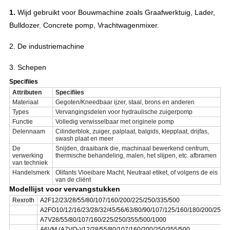
1.
Wijd gebruikt voor Bouwmachine zoals Graafwerktuig, Lader,
Bulldozer
,
Concrete pomp, Vrachtwagenmixer.
2.
De industriemachine
3. Schepen
Specifiies
Attributen
Specifiies
Materiaal
Gegoten/Kneedbaar ijzer, staal, brons en anderen
Types
Vervangingsdelen voor hydraulische zuigerpomp
Functie
Volledig verwisselbaar met originele pomp
Delennaam
Cilinderblok, zuiger, palplaat, balgids, klepplaat, drijfas,
swash plaat en meer
De
Snijden, draaibank die, machinaal bewerkend centrum,
verwerking
thermische behandeling, malen, het slijpen, etc. afbramen
van techniek
Handelsmerk
Olifants Vloeibare Macht, Neutraal etiket, of volgens de eis
van de cliënt
Modellijst voor vervangstukken
Rexroth
A2F12/23/28/55/80/107/160/200/225/250/335/500
A2FO10/12/16/23/28/32/45/56/63/80/90/107/125/160/180/200/250/
A7V28/55/80/107/160/225/250/355/500/1000
A6VM (A7VO-)/12/28/55/80/107/160/200/250/355/500