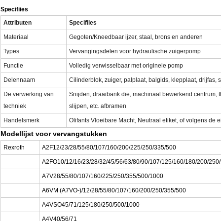
Specifiies
Attributen
Specifiies
Materiaal
Gegoten/Kneedbaar ijzer, staal, brons en anderen
Types
Vervangingsdelen voor hydraulische zuigerpomp
Functie
Volledig verwisselbaar met originele pomp
Delennaam
Cilinderblok, zuiger, palplaat, balgids, klepplaat, drijfas
De verwerking van
Snijden, draaibank die, machinaal bewerkend centrum, 
techniek
slijpen, etc. afbramen
Handelsmerk
Olifants Vloeibare Macht, Neutraal etiket, of volgens de e
Modellijst voor vervangstukken
Rexroth
A2F12/23/28/55/80/107/160/200/225/250/335/500
A2FO10/12/16/23/28/32/45/56/63/80/90/107/125/160/180/200/250
A7V28/55/80/107/160/225/250/355/500/1000
A6VM (A7VO-)/12/28/55/80/107/160/200/250/355/500
A4VSO45/71/125/180/250/500/1000
A4V40/56/71