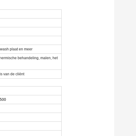
, swash plaat en meer
thermische behandeling, malen, het
is van de cliënt
/500