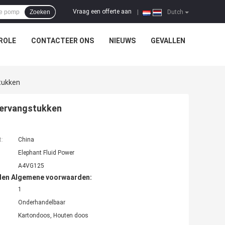
Vraag een offerte aan
Zoeken
|
Dutch
ROLE
CONTACTEER ONS
NIEUWS
GEVALLEN
tukken
vervangstukken
t:
China
Elephant Fluid Power
A4VG125
den Algemene voorwaarden:
1
Onderhandelbaar
Kartondoos, Houten doos