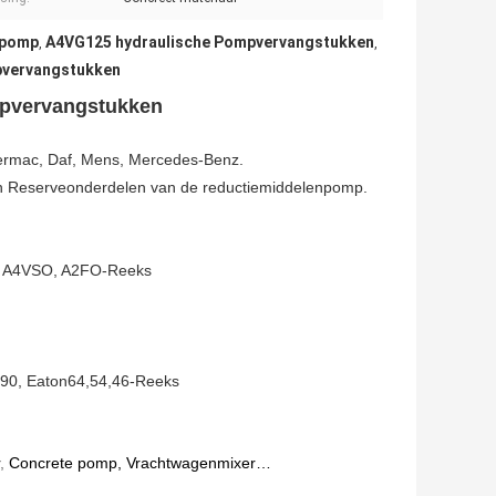
rpomp
A4VG125 hydraulische Pompvervangstukken
,
,
mpvervangstukken
mpvervangstukken
 Sermac, Daf, Mens, Mercedes-Benz.
Reserveonderdelen van de reductiemiddelenpomp.
, A4VSO, A2FO-Reeks
90, Eaton64,54,46-Reeks
,
Concrete pomp, Vrachtwagenmixer…