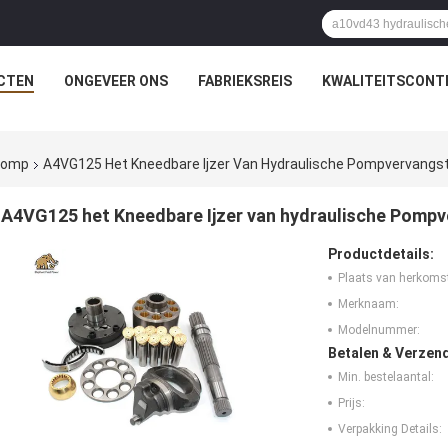
CTEN
ONGEVEER ONS
FABRIEKSREIS
KWALITEITSCONT
rpomp
A4VG125 Het Kneedbare Ijzer Van Hydraulische Pompvervangs
A4VG125 het Kneedbare Ijzer van hydraulische Pomp
Productdetails:
Plaats van herkoms
Merknaam:
Modelnummer:
Betalen & Verzen
Min. bestelaantal:
Prijs:
Verpakking Details: