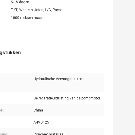
5-15 dagen
T/T, Western Union, L/C, Paypal
1000 reeksen maand
ngstukken
Hydraulische Vervangstukken
De reparatieuitrusting van de pompmotor
el:
China
A4VG125
sing:
Concreet materiaal