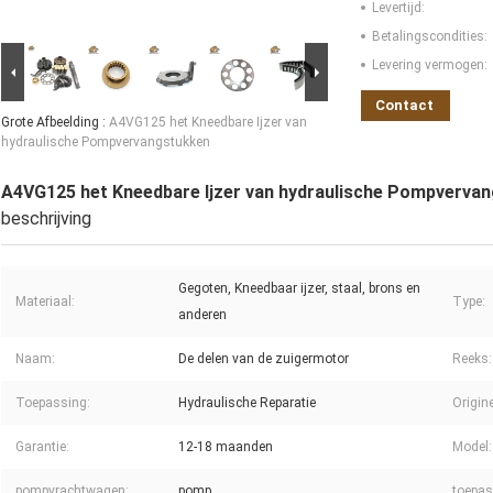
Levertijd:
Betalingscondities:
Levering vermogen:
Contact
Grote Afbeelding :
A4VG125 het Kneedbare Ijzer van
hydraulische Pompvervangstukken
A4VG125 het Kneedbare Ijzer van hydraulische Pompverva
beschrijving
Gegoten, Kneedbaar ijzer, staal, brons en
Materiaal:
Type:
anderen
Naam:
De delen van de zuigermotor
Reeks:
Toepassing:
Hydraulische Reparatie
Origine
Garantie:
12-18 maanden
Model:
pompvrachtwagen:
pomp
toepas