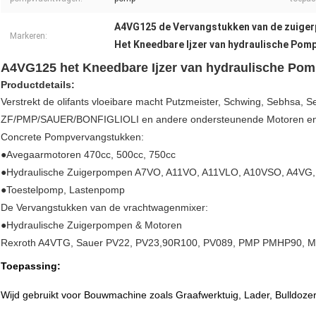
A4VG125 de Vervangstukken van de zuige
Markeren:
Het Kneedbare Ijzer van hydraulische Po
A4VG125 het Kneedbare Ijzer van hydraulische Po
Productdetails:
Verstrekt de olifants vloeibare macht Putzmeister, Schwing, Sebhsa,
ZF/PMP/SAUER/BONFIGLIOLI en andere ondersteunende Motoren en 
Concrete Pompvervangstukken:
●Avegaarmotoren 470cc, 500cc, 750cc
●Hydraulische Zuigerpompen A7VO, A11VO, A11VLO, A10VSO, A4VG
●Toestelpomp, Lastenpomp
De Vervangstukken van de vrachtwagenmixer:
●Hydraulische Zuigerpompen & Motoren
Rexroth A4VTG, Sauer PV22, PV23,90R100, PV089, PMP PMHP90, M
Toepassing:
Wijd gebruikt voor Bouwmachine zoals Graafwerktuig, Lader, Bulldozer