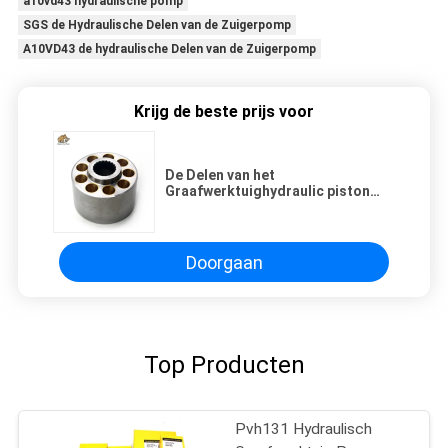
a10vd43 hydraulische pomp
SGS de Hydraulische Delen van de Zuigerpomp
A10VD43 de hydraulische Delen van de Zuigerpomp
Krijg de beste prijs voor
De Delen van het
Graafwerktuighydraulic piston
pump van LPVD075 Liebherr
Doorgaan
Top Producten
Pvh131 Hydraulisch