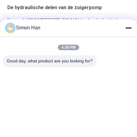
De hydraulische delen van de zuigerpomp
Kawasaki K3V112DTP1F9R-9Y14-HV tandem hydraulische
zuiger hoofdpomp
Simon Han
Parker heavy-duty hogedruk axiale zuigerpomp met variabel
slagvolume PV140R1K1T1NMMC.
4:38 PM
C101-25-LMS-hydraulische versnellingspomp voor zwaar werk
Good day, what product are you looking for?
populaire categorieën
Alle
De Hydraulische 
Hydraulische Vane 
Delen Van De 
Pump Parts
Zuigerpomp
De Vervangstukken 
Hydraulische 
Van Bouwmachines
Tractorpompen
Hydraulische 
Hydraulische 
Zuigerpompen
Baanmotor