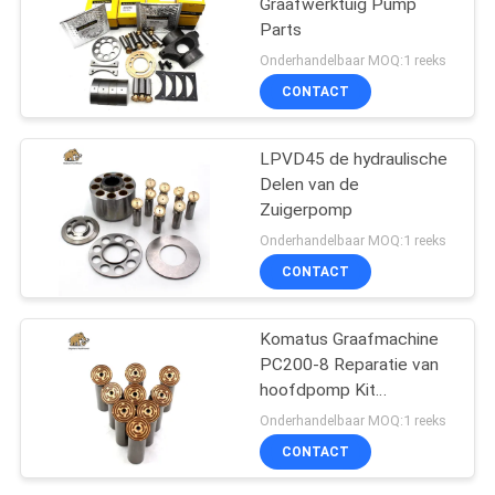
Graafwerktuig Pump
Parts
Onderhandelbaar MOQ:1 reeks
CONTACT
LPVD45 de hydraulische
Delen van de
Zuigerpomp
Onderhandelbaar MOQ:1 reeks
CONTACT
Komatus Graafmachine
PC200-8 Reparatie van
hoofdpomp Kit
Hydraulische pomp
Onderhandelbaar MOQ:1 reeks
Onderdeel zuigerpomp
CONTACT
Onderhoud reparatie
diensten