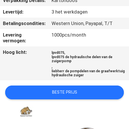
Verpakking Details:
Kartondoos
CONTACTEER
ONS
Levertijd:
3 het werkdagen
Betalingscondities:
Western Union, Payapal, T/T
NIEUWS
Levering
1000pcs/month
vermogen:
GEVALLEN
Hoog licht:
,
lpvd075
lpvd075 de hydraulische delen van de
zuigerpomp
,
SITEMAP
liebherr de pompdelen van de graafwerktuig
hydraulische zuiger
PRIVACY
BESTE PRIJS
POLICY