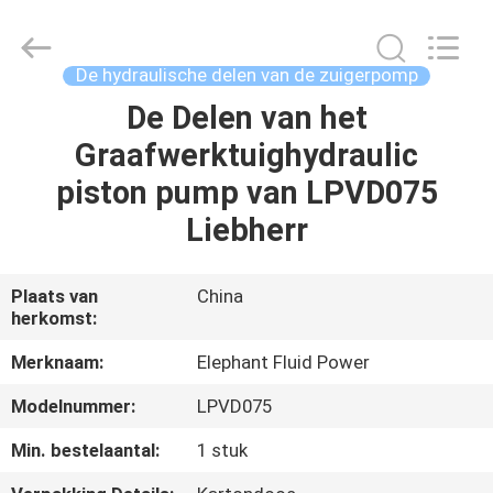
-
2026
Elephant
Fluid
Power
De hydraulische delen van de zuigerpomp
Co.,Ltd.
All
Rights
De Delen van het
HUIS
Reserved.
Graafwerktuighydraulic
PRODUCTEN
piston pump van LPVD075
Liebherr
ONGEVEER
ONS
Plaats van
China
herkomst:
FABRIEKSREIS
Merknaam:
Elephant Fluid Power
Modelnummer:
LPVD075
KWALITEITSCONTROLE
Min. bestelaantal:
1 stuk