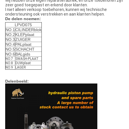
Wij hebben onze eigen reparatiefabriek, en onze toebehoren zijn
zeer goed toegepast en erkend door klanten.
I niet alleen verkoop toebehoren, kunnen wij technische
ondersteuning ook verstrekken en aan klanten helpen.
De delen noemen:
LPVD075
NO.1
CILINDERblok
NO.2
KLEPplaat
NO.3
ZUIGER
NO.4
PALplaat
NO.5
SCHACHT
NO.6
BALgids
NO.7
SWASH-PLAAT
NO.8
DUWplaat
NO.9
LAGER
Delenbeeld: