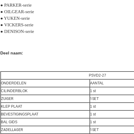
● PARKER-serie
● OILGEAR-serie
● YUKEN-serie
● VICKERS-serie
● DENISON-serie
Deel naam:
PSVD2-27
ONDERDELEN
AANTAL
CILINDERBLOK
1 st
ZUIGER
1SET
KLEP PLAAT
1 st
BEVESTIGINGSPLAAT
1 st
BAL GIDS
1 st
ZADELLAGER
1SET