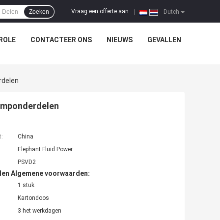
Vraag een offerte aan
Zoeken
|
Dutch
ROLE
CONTACTEER ONS
NIEUWS
GEVALLEN
rdelen
omponderdelen
t:
China
Elephant Fluid Power
PSVD2
den Algemene voorwaarden:
1 stuk
Kartondoos
3 het werkdagen