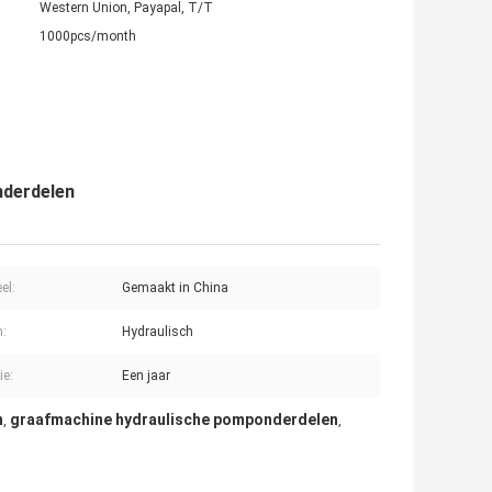
Western Union, Payapal, T/T
1000pcs/month
nderdelen
el:
Gemaakt in China
:
Hydraulisch
ie:
Een jaar
n
graafmachine hydraulische pomponderdelen
,
,