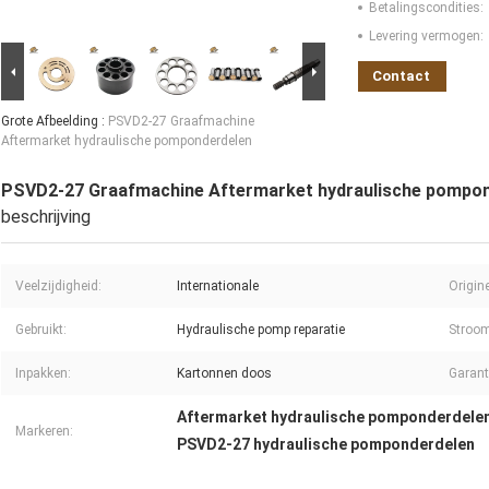
Betalingscondities:
Levering vermogen:
Contact
Grote Afbeelding :
PSVD2-27 Graafmachine
Aftermarket hydraulische pomponderdelen
PSVD2-27 Graafmachine Aftermarket hydraulische pompo
beschrijving
Veelzijdigheid:
Internationale
Origine
Gebruikt:
Hydraulische pomp reparatie
Stroom
Inpakken:
Kartonnen doos
Garant
Aftermarket hydraulische pomponderdele
Markeren:
PSVD2-27 hydraulische pomponderdelen