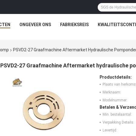
CTEN
ONGEVEER ONS
FABRIEKSREIS
KWALITEITSCONT
rpomp
PSVD2-27 Graafmachine Aftermarket Hydraulische Pomponde
PSVD2-27 Graafmachine Aftermarket hydraulische p
Productdetails:
Plaats van herkoms
Merknaam:
Modelnummer:
Betalen & Verzen
Min. bestelaantal:
Verpakking Details:
Levertijd: