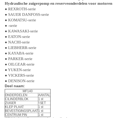
Hydraulische zuigerpomp en reserveonderdelen voor motoren
● REXROTH-serie
● SAUER DANFOSS-serie
● KOMATSU-serie
● -serie
● KAWASAKI-serie
● EATON-serie
● NACHI-serie
● LIEBHERR-serie
● KAYABA-serie
● PARKER-serie
● OILGEAR-serie
● YUKEN-serie
● VICKERS-serie
● DENISON-serie
Deel naam:
MF140
ONDERDELEN
AANTAL
CILINDERBLOK
1 st
ZUIGER
1SET
KLEP PLAAT
1 st
BEVESTIGINGSPLAAT
1 st
CENTRUM PIN
1 st