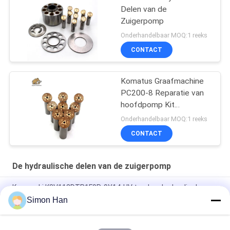
Delen van de
Zuigerpomp
Onderhandelbaar MOQ:1 reeks
CONTACT
Komatus Graafmachine
PC200-8 Reparatie van
hoofdpomp Kit
Hydraulische pomp
Onderhandelbaar MOQ:1 reeks
Onderdeel zuigerpomp
CONTACT
Onderhoud reparatie
diensten
De hydraulische delen van de zuigerpomp
Kawasaki K3V112DTP1F9R-9Y14-HV tandem hydraulische
zuiger hoofdpomp
Simon Han
Parker heavy-duty hogedruk axiale zuigerpomp met variabel
slagvolume PV140R1K1T1NMMC.