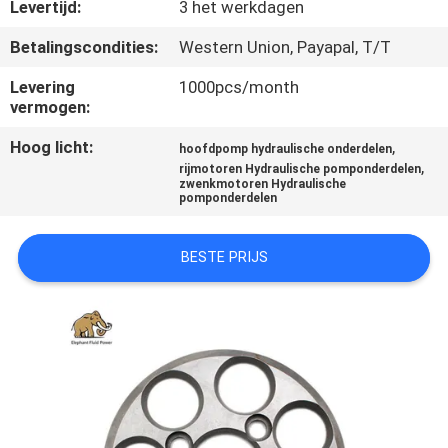
CONTACTEER
Levertijd:
3 het werkdagen
ONS
Betalingscondities:
Western Union, Payapal, T/T
Levering
1000pcs/month
NIEUWS
vermogen:
Hoog licht:
,
hoofdpomp hydraulische onderdelen
GEVALLEN
,
rijmotoren Hydraulische pomponderdelen
zwenkmotoren Hydraulische
pomponderdelen
SITEMAP
BESTE PRIJS
PRIVACY
POLICY