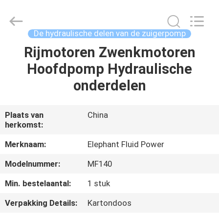
-
2026
Elephant
Fluid
Power
De hydraulische delen van de zuigerpomp
Co.,Ltd.
All
Rights
Rijmotoren Zwenkmotoren
HUIS
Reserved.
Hoofdpomp Hydraulische
PRODUCTEN
onderdelen
ONGEVEER
Plaats van
China
herkomst:
ONS
Merknaam:
Elephant Fluid Power
FABRIEKSREIS
Modelnummer:
MF140
Min. bestelaantal:
1 stuk
KWALITEITSCONTROLE
Verpakking Details:
Kartondoos