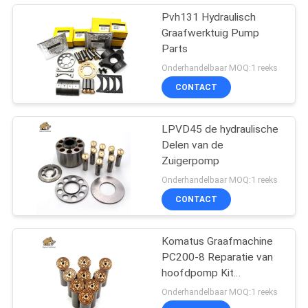
Pvh131 Hydraulisch
Graafwerktuig Pump
Parts
Onderhandelbaar MOQ:1 reeks
CONTACT
LPVD45 de hydraulische
Delen van de
Zuigerpomp
Onderhandelbaar MOQ:1 reeks
CONTACT
Komatus Graafmachine
PC200-8 Reparatie van
hoofdpomp Kit
Hydraulische pomp
Onderhandelbaar MOQ:1 reeks
Onderdeel zuigerpomp