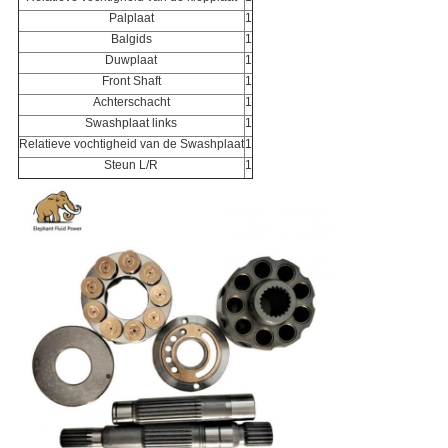
Palplaat
1
Balgids
1
Duwplaat
1
Front Shaft
1
Achterschacht
1
Swashplaat links
1
Relatieve vochtigheid van de Swashplaat
1
Steun L/R
1