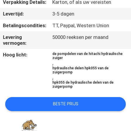
CONTACTEER
Verpakking Details:
Karton, of als uw vereisten
ONS
Levertijd:
3-5 dagen
Betalingscondities:
TT, Paypal, Western Union
NIEUWS
Levering
50000 reeksen per maand
vermogen:
GEVALLEN
Hoog licht:
de pompdelen van de hitachi hydraulische
zuiger
,
SITEMAP
hydraulische delen hpk055 van de
zuigerpomp
,
hpk055 de hydraulische delen van de
PRIVACY
zuigerpomp
POLICY
BESTE PRIJS