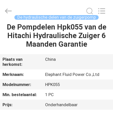
-
2026
Elephant
Fluid
Power
De hydraulische delen van de zuigerpomp
Co.,Ltd.
All
Rights
De Pompdelen Hpk055 van de
HUIS
Reserved.
Hitachi Hydraulische Zuiger 6
PRODUCTEN
Maanden Garantie
ONGEVEER
Plaats van
China
herkomst:
ONS
Merknaam:
Elephant Fluid Power Co.,Ltd
FABRIEKSREIS
Modelnummer:
HPK055
Min. bestelaantal:
1 PC
KWALITEITSCONTROLE
Prijs:
Onderhandelbaar