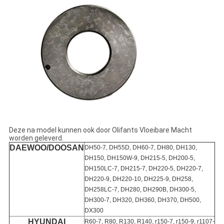
Deze na model kunnen ook door Olifants Vloeibare Macht
worden geleverd.
DAEWOO/DOOSAN
DH50-7, DH55D, DH60-7, DH80, DH130,
DH150, DH150W-9, DH215-5, DH200-5,
DH150LC-7, DH215-7, DH220-5, DH220-7,
DH220-9, DH220-10, DH225-9, DH258,
DH258LC-7, DH280, DH290B, DH300-5,
DH300-7, DH320, DH360, DH370, DH500,
DX300
HYUNDAI
R60-7, R80, R130, R140, r150-7, r150-9, r1107-