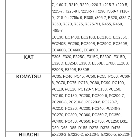
7, r160-7, R210, R220, r220-7, r215-7, r220-5,
r225-7, R225-9T, r225lc-7, R290, r350-7, r110-
9, r215-9, r275lc-9, R305, r305-7, R320, r335-7,
R360, R370, R375, R375-7H, R455, R460,
r485-7
EC130, EC140B, EC210B, EC210C, EC235C,
EC240B, EC290, EC290B, EC290C, EC360B,
EC460B, EC460C, EC480D
KAT
E305, E320, E325C, E315C, E330C, E315D,
E320D, E325D, E330D, E360D, E70B, E120B,
E200B, E320B, E330B
KOMATSU
PC35, PC40, PC45, PC50, PC55, PC60, PC60-
6, PC70, PC75, PC78, PC80, PC90, PC100,
PC110, PC120, PC120-7, PC130, PC150,
PC160, PC180, PC200, PC200-6, PC200-7,
PC200-8, PC210-8, PC220-6, PC220-7,
PC210, PC220, PC230, PC240, PC240-8,
PC270, PC300, PC360, PC360-7, PC350,
PC400, PC450, PC650, PC750, PC1250 D31,
D50, D65, D85, D155, D275, D375, D475
HITACHI
EX200-2, EX220-2, EX120-5, EX200-5, EX220-