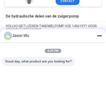
CONTACT
Onderhoud reparatie
diensten
De hydraulische delen van de zuigerpomp
VOLLVO GIETIJZEREN TANDWIELPOMP VOE 14561971 VOOR
ORIGINELE VERVANGING
Jason Wu
VOLLVO GIETIJZEREN TANDWIELPOMP VOE 14537295 VOOR
ORIGINELE VERVANGING
9:25 PM
VOLLVO GEGEERPOMP VOE 14782798 voor de oorspronkelijke
vervanging
Good day, what product are you looking for?
populaire categorieën
Alle
De Hydraulische 
Hydraulische Vane 
Delen Van De 
Pump Parts
Zuigerpomp
De Vervangstukken 
Hydraulische 
Van Bouwmachines
Tractorpompen