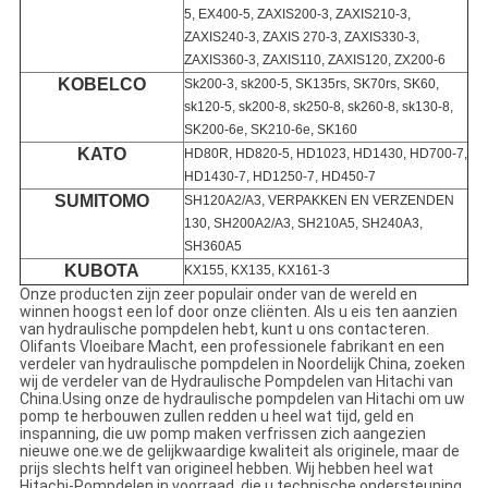
5, EX400-5, ZAXIS200-3, ZAXIS210-3,
ZAXIS240-3, ZAXIS 270-3, ZAXIS330-3,
ZAXIS360-3, ZAXIS110, ZAXIS120, ZX200-6
KOBELCO
Sk200-3, sk200-5, SK135rs, SK70rs, SK60,
sk120-5, sk200-8, sk250-8, sk260-8, sk130-8,
SK200-6e, SK210-6e, SK160
KATO
HD80R, HD820-5, HD1023, HD1430, HD700-7,
HD1430-7, HD1250-7, HD450-7
SUMITOMO
SH120A2/A3, VERPAKKEN EN VERZENDEN
130, SH200A2/A3, SH210A5, SH240A3,
SH360A5
KUBOTA
KX155, KX135, KX161-3
Onze producten zijn zeer populair onder van de wereld en
winnen hoogst een lof door onze cliënten. Als u eis ten aanzien
van hydraulische pompdelen hebt, kunt u ons contacteren.
Olifants Vloeibare Macht, een professionele fabrikant en een
verdeler van hydraulische pompdelen in Noordelijk China, zoeken
wij de verdeler van de Hydraulische Pompdelen van Hitachi van
China.Using onze de hydraulische pompdelen van Hitachi om uw
pomp te herbouwen zullen redden u heel wat tijd, geld en
inspanning, die uw pomp maken verfrissen zich aangezien
nieuwe one.we de gelijkwaardige kwaliteit als originele, maar de
prijs slechts helft van origineel hebben. Wij hebben heel wat
Hitachi-Pompdelen in voorraad, die u technische ondersteuning