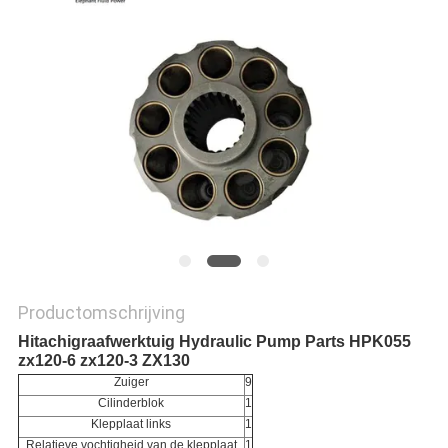
Productomschrijving
Hitachigraafwerktuig Hydraulic Pump Parts HPK055
zx120-6 zx120-3 ZX130
Zuiger
9
Cilinderblok
1
Klepplaat links
1
Relatieve vochtigheid van de klepplaat
1