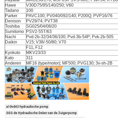
Hawe
V30D75/95/140/250; V60
Tadano
100
Parker
PAVC100; PV040/092/140; P200Q; PVP16/76
Denison
PV29/74; PVT38
Toshiba
SG025/04/08/20
Sumitomo
PSV2-55T/63
Nachi
Pvd-2b-32/34/36/100; Pvd-3b-54P; Pvk-2b-505
Daikin
V15; V38/-50/80; V70
F11, F12
Kyokuto
MKV23/33
Kato
311
Anderen
MF16 (type/motor); MF500; PVG130; 3v-sh-2B
a10vd43 hydraulische pomp
SGS de Hydraulische Delen van de Zuigerpomp