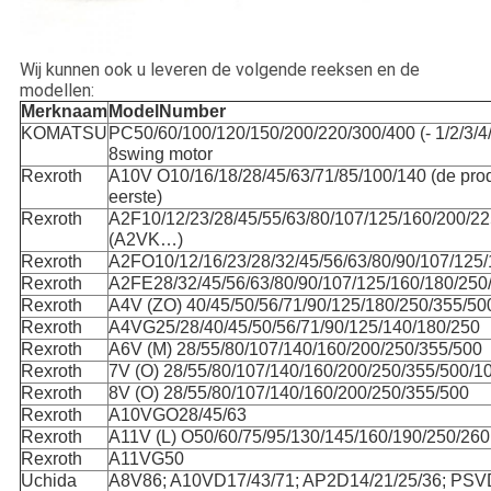
Wij kunnen ook u leveren de volgende reeksen en de
modellen:
Merknaam
ModelNumber
KOMATSU
PC50/60/100/120/150/200/220/300/400 (- 1/2/3/4
8swing motor
Rexroth
A10V O10/16/18/28/45/63/71/85/100/140 (de pro
eerste)
Rexroth
A2F10/12/23/28/45/55/63/80/107/125/160/200/22
(A2VK…)
Rexroth
A2FO10/12/16/23/28/32/45/56/63/80/90/107/125
Rexroth
A2FE28/32/45/56/63/80/90/107/125/160/180/250
Rexroth
A4V (ZO) 40/45/50/56/71/90/125/180/250/355/50
Rexroth
A4VG25/28/40/45/50/56/71/90/125/140/180/250
Rexroth
A6V (M) 28/55/80/107/140/160/200/250/355/500
Rexroth
7V (O) 28/55/80/107/140/160/200/250/355/500/1
Rexroth
8V (O) 28/55/80/107/140/160/200/250/355/500
Rexroth
A10VGO28/45/63
Rexroth
A11V (L) O50/60/75/95/130/145/160/190/250/260
Rexroth
A11VG50
Uchida
A8V86; A10VD17/43/71; AP2D14/21/25/36; PS