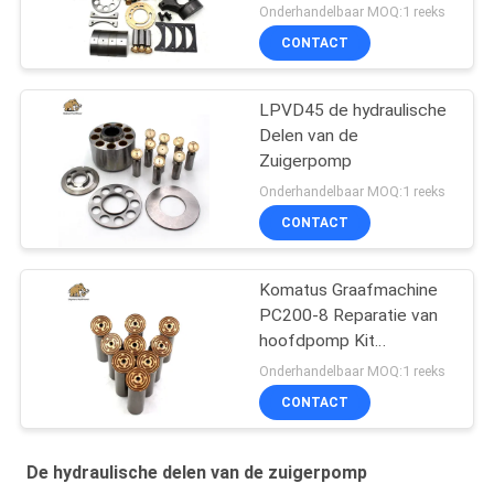
Onderhandelbaar MOQ:1 reeks
CONTACT
LPVD45 de hydraulische
Delen van de
Zuigerpomp
Onderhandelbaar MOQ:1 reeks
CONTACT
Komatus Graafmachine
PC200-8 Reparatie van
hoofdpomp Kit
Hydraulische pomp
Onderhandelbaar MOQ:1 reeks
Onderdeel zuigerpomp
CONTACT
Onderhoud reparatie
diensten
De hydraulische delen van de zuigerpomp