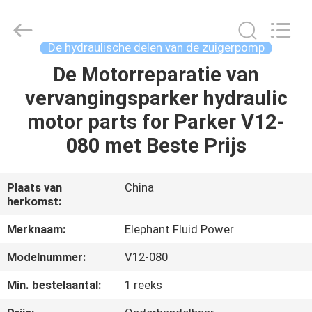
-
2026
Elephant
Fluid
Power
De hydraulische delen van de zuigerpomp
Co.,Ltd.
All
Rights
De Motorreparatie van
HUIS
Reserved.
vervangingsparker hydraulic
PRODUCTEN
motor parts for Parker V12-
080 met Beste Prijs
ONGEVEER
ONS
Plaats van
China
herkomst:
FABRIEKSREIS
Merknaam:
Elephant Fluid Power
Modelnummer:
V12-080
KWALITEITSCONTROLE
Min. bestelaantal:
1 reeks