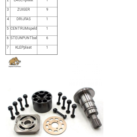
2
LAGERplaat
1
3
ZUIGER
9
4
DRIJFAS
1
5
CENTRUMspeld
1
6
STEUNPUNTbal
6
7
KLEPplaat
1