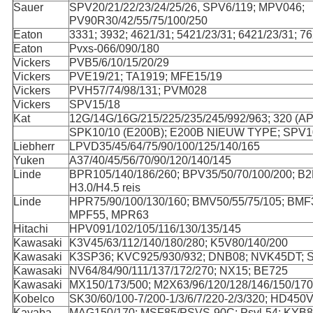
Sauer
SPV20/21/22/23/24/25/26, SPV6/119; MPV046;
PV90R30/42/55/75/100/250
Eaton
3331; 3932; 4621/31; 5421/23/31; 6421/23/31; 7
Eaton
Pvxs-066/090/180
Vickers
PVB5/6/10/15/20/29
Vickers
PVE19/21; TA1919; MFE15/19
Vickers
PVH57/74/98/131; PVM028
Vickers
SPV15/18
Kat
12G/14G/16G/215/225/235/245/992/963; 320 (AP
SPK10/10 (E200B); E200B NIEUW TYPE; SPV10
Liebherr
LPVD35/45/64/75/90/100/125/140/165
Yuken
A37/40/45/56/70/90/120/140/145
Linde
BPR105/140/186/260; BPV35/50/70/100/200; B2
H3.0/H4.5 reis
Linde
HPR75/90/100/130/160; BMV50/55/75/105; BMF3
MPF55, MPR63
Hitachi
HPV091/102/105/116/130/135/145
Kawasaki
K3V45/63/112/140/180/280; K5V80/140/200
Kawasaki
K3SP36; KVC925/930/932; DNB08; NVK45DT; 
Kawasaki
NV64/84/90/111/137/172/270; NX15; BE725
Kawasaki
MX150/173/500; M2X63/96/120/128/146/150/17
Kobelco
SK30/60/100-7/200-1/3/6/7/220-2/3/320; HD45
Kayaba
MAG150/170; MSF85/PSVS-90C; Psvl-54; KYB