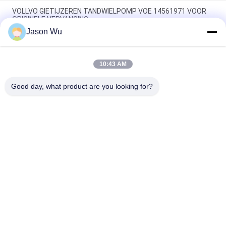
VOLLVO GIETIJZEREN TANDWIELPOMP VOE 14561971 VOOR
ORIGINELE VERVANGING
Jason Wu
VOLLVO GIETIJZEREN TANDWIELPOMP VOE 14537295 VOOR
ORIGINELE VERVANGING
10:43 AM
VOLLVO GEGEERPOMP VOE 14782798 voor de oorspronkelijke
vervanging
Good day, what product are you looking for?
populaire categorieën
Alle
De Hydraulische 
Hydraulische Vane 
Delen Van De 
Pump Parts
Zuigerpomp
De Vervangstukken 
Hydraulische 
Van Bouwmachines
Tractorpompen
Hydraulische 
Hydraulische 
Zuigerpompen
Baanmotor
Hydraulische 
De Eenheid Van De 