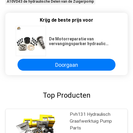
A10VD43 de hydraulische Delen van de Zuigerpomp
Krijg de beste prijs voor
De Motorreparatie van
vervangingsparker hydraulic
motor parts for Parker V12-080
met Beste Prijs
Doorgaan
Top Producten
Pvh131 Hydraulisch
Graafwerktuig Pump
Parts