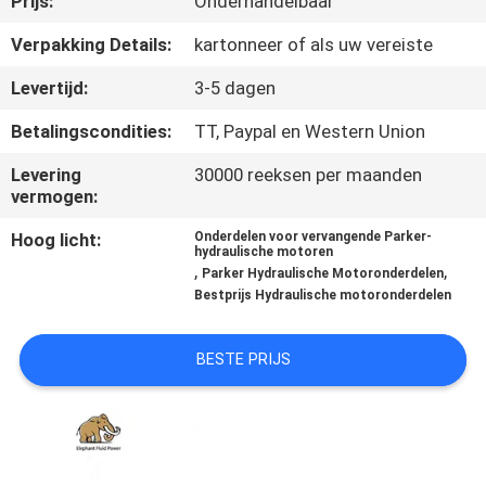
Prijs:
Onderhandelbaar
CONTACTEER
ONS
Verpakking Details:
kartonneer of als uw vereiste
Levertijd:
3-5 dagen
NIEUWS
Betalingscondities:
TT, Paypal en Western Union
Levering
30000 reeksen per maanden
GEVALLEN
vermogen:
Hoog licht:
Onderdelen voor vervangende Parker-
SITEMAP
hydraulische motoren
,
,
Parker Hydraulische Motoronderdelen
Bestprijs Hydraulische motoronderdelen
PRIVACY
POLICY
BESTE PRIJS